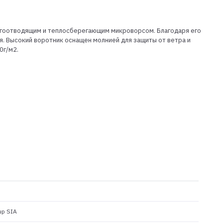
лагоотводящим и теплосберегающим микроворсом. Благодаря его
я. Высокий воротник оснащен молнией для защиты от ветра и
0г/м2.
up SIA