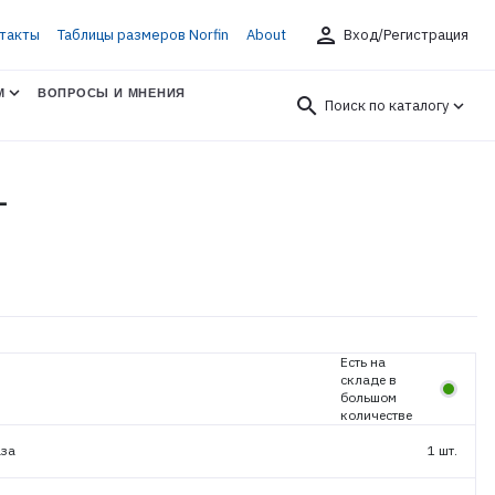
person
такты
Таблицы размеров Norfin
About
Вход/Регистрация
М
ВОПРОСЫ И МНЕНИЯ
search
Поиск по каталогу
L
Есть на
складе в
большом
количестве
аза
1 шт.