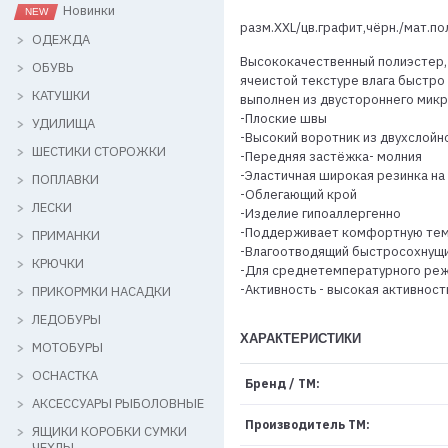
Новинки
разм.XXL/цв.графит,чёрн./мат.по
ОДЕЖДА
Высококачественный полиэстер, 
ОБУВЬ
ячеистой текстуре влага быстро
КАТУШКИ
выполнен из двустороннего микр
-Плоские швы
УДИЛИЩА
-Высокий воротник из двухслой
ШЕСТИКИ СТОРОЖКИ
-Передняя застёжка- молния
-Эластичная широкая резинка на
ПОПЛАВКИ
-Облегающий крой
ЛЕСКИ
-Изделие гипоаллергенно
-Поддерживает комфортную тем
ПРИМАНКИ
-Влагоотводящий быстросохнущ
КРЮЧКИ
-Для среднетемпературного ре
-Активность - высокая активност
ПРИКОРМКИ НАСАДКИ
ЛЕДОБУРЫ
ХАРАКТЕРИСТИКИ
МОТОБУРЫ
ОСНАСТКА
Бренд / ТМ:
АКСЕССУАРЫ РЫБОЛОВНЫЕ
Производитель ТМ:
ЯЩИКИ КОРОБКИ СУМКИ
ЧЕХЛЫ