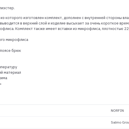
лиэстер.
из которого изготовлен комплект, дополнен с внутренней стороны в
 выводится в верхний слой и изделие высыхает за очень короткое врем
офлиса. Комплект также имеет вставки из микрофлиса, плотностью 22
ного микрофлиса
 поясе брюк
пературу
ий материал
жима
ь
NORFIN
Salmo Gro