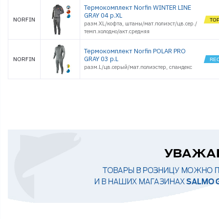
Термокомплект Norfin WINTER LINE
GRAY 04 р.XL
NORFIN
разм.XL/кофта, штаны/мат.полиэст/цв.сер./
темп.холодно/акт.средняя
Термокомплект Norfin POLAR PRO
GRAY 03 р.L
NORFIN
разм.L/цв.серый/мат.полиэстер, спандекс