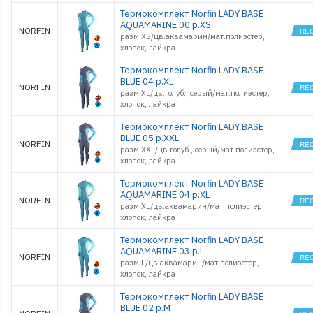
POLAR WA
Термокомплект Norfin LADY BASE
BLACK
AQUAMARINE 00 р.XS
NORFIN
POLAR WA
разм.XS/цв.аквамарин/мат.полиэстер,
GREEN
хлопок, лайкра
SCANDIC
BASE
Термокомплект Norfin LADY BASE
SCANDIC
BLUE 04 р.XL
CLASSIC
NORFIN
разм.XL/цв.голуб., серый/мат.полиэстер,
COTTON
хлопок, лайкра
SCANDIC
COMFORT
Термокомплект Norfin LADY BASE
WINTER
BLUE 05 р.XXL
CLASSIC
NORFIN
WOOL
разм.XXL/цв.голуб., серый/мат.полиэстер,
хлопок, лайкра
WINTER LIN
WINTER LIN
Термокомплект Norfin LADY BASE
GRAY
AQUAMARINE 04 р.XL
NORFIN
разм.XL/цв.аквамарин/мат.полиэстер,
хлопок, лайкра
Термокомплект Norfin LADY BASE
AQUAMARINE 03 р.L
NORFIN
разм.L/цв.аквамарин/мат.полиэстер,
хлопок, лайкра
Термокомплект Norfin LADY BASE
BLUE 02 р.M