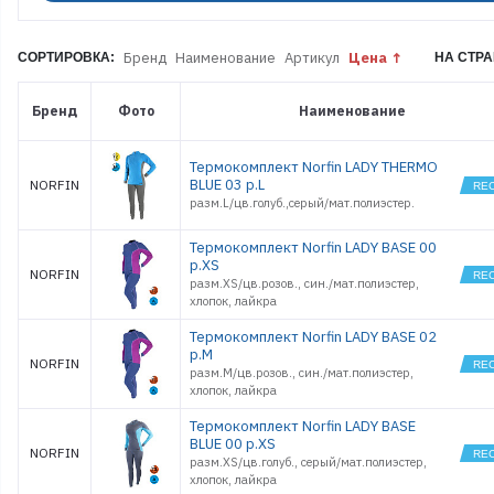
KIDS
THERMO
NAVY
Бренд
Наименование
Артикул
Цена
СОРТИРОВКА:
НА СТРА
KIDS
THERMO PI
LADY BASE
Бренд
Фото
Наименование
LADY BASE
AQUAMARI
LADY BASE
Термокомплект Norfin LADY THERMO
BLUE
BLUE 03 р.L
NORFIN
LADY
разм.L/цв.голуб.,серый/мат.полиэстер.
THERMO
BLUE
LADY
Термокомплект Norfin LADY BASE 00
THERMO PI
р.XS
NORFIN
NATURAL
разм.XS/цв.розов., син./мат.полиэстер,
HEAT MERI
хлопок, лайкра
NATURE
CORE
Термокомплект Norfin LADY BASE 02
NORD 2
р.M
NORFIN
NORD
разм.M/цв.розов., син./мат.полиэстер,
CLASSIC
хлопок, лайкра
NORD
COMFORT
Термокомплект Norfin LADY BASE
POLAR PRO
BLUE 00 р.XS
NORFIN
GRAY
разм.XS/цв.голуб., серый/мат.полиэстер,
POLAR PRO
хлопок, лайкра
NAVY