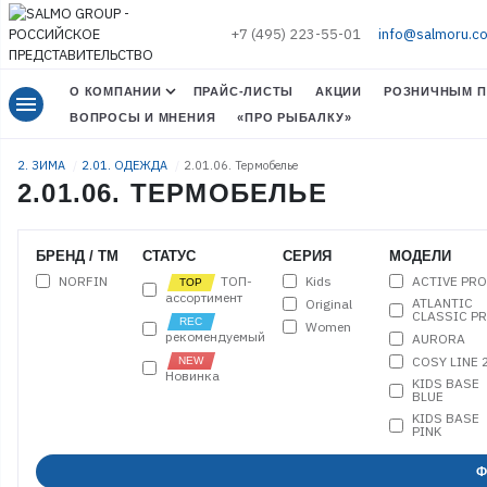
+7 (495) 223-55-01
info@salmoru.c
О КОМПАНИИ
ПРАЙС-ЛИСТЫ
АКЦИИ
РОЗНИЧНЫМ П
menu
ВОПРОСЫ И МНЕНИЯ
«ПРО РЫБАЛКУ»
2. ЗИМА
2.01. ОДЕЖДА
2.01.06. Термобелье
2.01.06. ТЕРМОБЕЛЬЕ
БРЕНД / ТМ
СТАТУС
СЕРИЯ
МОДЕЛИ
NORFIN
Kids
ACTIVE PRO
ТОП-
ассортимент
ATLANTIC
Original
CLASSIC P
Women
рекомендуемый
AURORA
COSY LINE 
Новинка
KIDS BASE
BLUE
KIDS BASE
PINK
KIDS
THERMO
Ф
BLUE