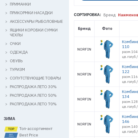
ПРИМАНКИ
ПРИКОРМКИ НАСАДКИ
Бренд
Наимено
СОРТИРОВКА:
АКСЕССУАРЫ РЫБОЛОВНЫЕ
Бренд
Фото
ЯЩИКИ КОРОБКИ СУМКИ
ЧЕХЛЫ
Комбине
ОЧКИ
110
NORFIN
ОДЕЖДА
разм.104
цв.голуб.
ОБУВЬ
Комбине
ТУРИЗМ
122
NORFIN
разм.116
СОПУТСТВУЮЩИЕ ТОВАРЫ
цв.голуб.
РАСПРОДАЖА ЛЕТО 30%
Комбине
РАСПРОДАЖА ЛЕТО 50%
134
NORFIN
разм.128
РАСПРОДАЖА ЛЕТО 70%
цв.голуб.
Комбине
ЗИМА
146
NORFIN
разм.140
Топ-ассортимент
цв.голуб.
Best Price