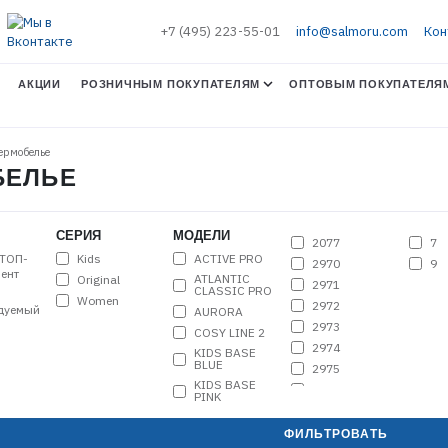
+7 (495) 223-55-01
info@salmoru.com
Кон
АКЦИИ
РОЗНИЧНЫМ ПОКУПАТЕЛЯМ
ОПТОВЫМ ПОКУПАТЕЛЯ
Термобелье
ОБЕЛЬЕ
СЕРИЯ
МОДЕЛИ
2077
7
Kids
ACTIVE PRO
ТОП-
2970
9
ент
ATLANTIC
Original
2971
CLASSIC PRO
Women
2972
дуемый
AURORA
2973
COSY LINE 2
2974
KIDS BASE
BLUE
2975
KIDS BASE
9879
PINK
9880
KIDS THERMO
BLUE
9881
ФИЛЬТРОВАТЬ