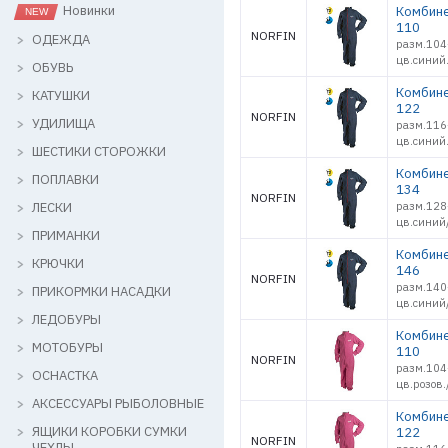
Новинки
Комбине
110
NORFIN
ОДЕЖДА
разм.104
цв.синий.
ОБУВЬ
Комбине
КАТУШКИ
122
NORFIN
УДИЛИЩА
разм.116
цв.синий.
ШЕСТИКИ СТОРОЖКИ
Комбине
ПОПЛАВКИ
134
NORFIN
ЛЕСКИ
разм.128
цв.синий/
ПРИМАНКИ
Комбине
КРЮЧКИ
146
NORFIN
разм.140
ПРИКОРМКИ НАСАДКИ
цв.синий/
ЛЕДОБУРЫ
Комбине
МОТОБУРЫ
110
NORFIN
разм.104
ОСНАСТКА
цв.розов.
АКСЕССУАРЫ РЫБОЛОВНЫЕ
Комбине
ЯЩИКИ КОРОБКИ СУМКИ
122
NORFIN
ЧЕХЛЫ