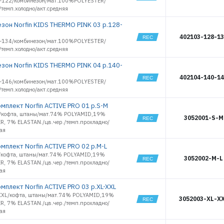
-122/комбинезон/мат.100%POLYESTER/
13534
/темп.холодно/акт.средняя
13573
зон Norfin KIDS THERMO PINK 03 р.128-
13574
402103-128-1
13575
-134/комбинезон/мат.100%POLYESTER/
13576
/темп.холодно/акт.средняя
13577
зон Norfin KIDS THERMO PINK 04 р.140-
13578
402104-140-1
13579
-146/комбинезон/мат.100%POLYESTER/
13580
/темп.холодно/акт.средняя
ЭЛЕКТРОННАЯ ПОЧТА (ЛОГИН)
13581
мплект Norfin ACTIVE PRO 01 р.S-M
13582
/кофта, штаны/мат.74% POLYAMID,19%
3052001-S-M
13583
R, 7% ELASTAN./цв.чер./темп.прохладно/
ПАРОЛЬ
ая
13584
13585
мплект Norfin ACTIVE PRO 02 р.M-L
13586
/кофта, штаны/мат.74% POLYAMID,19%
3052002-M-L
R, 7% ELASTAN./цв.чер./темп.прохладно/
13587
ВОЙТИ
ая
13588
13589
мплект Norfin ACTIVE PRO 03 р.XL-XXL
13590
XXL/кофта, штаны/мат.74% POLYAMID,19%
ЗАБЫЛИ ПАРОЛЬ?
3052003-XL-X
R, 7% ELASTAN./цв.чер./темп.прохладно/
13591
ая
РЕГИСТРАЦИЯ ОПТ
13592