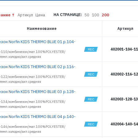
KIDS THERMO
9882
NAVY
9883
KIDS THERMO
PINK
10336
вание
Артикул
Цена
50
100
200
НА СТРАНИЦЕ:
LADY BASE
10337
LADY BASE
10338
Наименование
Артикул
AQUAMARINE
10339
LADY BASE
BLUE
10340
зон Norfin KIDS THERMO BLUE 01 р.104-
LADY
10341
402001-104-1
THERMO
-110/комбинезон/мат.100%POLYESTER/
10370
BLUE
/темп.холодно/акт.средняя
10371
LADY
THERMO PINK
10372
зон Norfin KIDS THERMO BLUE 02 р.116-
NATURAL
10373
HEAT MERINO
402002-116-1
-122/комбинезон/мат.100%POLYESTER/
10374
NATURE CORE
/темп.холодно/акт.средняя
10375
NORD 2
зон Norfin KIDS THERMO BLUE 03 р.128-
10376
NORD
CLASSIC
10377
402003-128-1
-134/комбинезон/мат.100%POLYESTER/
NORD
10378
COMFORT
/темп.холодно/акт.средняя
10379
POLAR PRO
GRAY
зон Norfin KIDS THERMO BLUE 04 р.140-
10380
POLAR PRO
402004-140-1
10381
NAVY
-146/комбинезон/мат.100%POLYESTER/
10382
/темп.холодно/акт.средняя
POLAR WARM
BLACK
10383