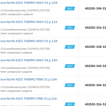
зон Norfin KIDS THERMO NAVY 01 р.104-
POLAR WARM
10384
GREEN
402201-104-1
10385
SCANDIC
-110/комбинезон/мат.100%POLYESTER/
BASE
10386
/темп.холодно/акт.средняя
SCANDIC
10387
CLASSIC
зон Norfin KIDS THERMO NAVY 02 р.116-
COTTON
10555
402202-116-1
SCANDIC
10556
-122/комбинезон/мат.100%POLYESTER/
COMFORT
/темп.холодно/акт.средняя
10557
WINTER
CLASSIC
10558
зон Norfin KIDS THERMO NAVY 03 р.128-
WOOL
10559
WINTER LINE
402203-128-1
-134/комбинезон/мат.100%POLYESTER/
10560
WINTER LINE
темп.холодно/акт.средняя
13076
GRAY
13077
зон Norfin KIDS THERMO NAVY 04 р.140-
13078
402204-140-1
-146/комбинезон/мат.100%POLYESTER/
13079
темп.холодно/акт.средняя
13080
13102
зон Norfin KIDS THERMO PINK 01 р.104-
13103
402101-104-1
-110/комбинезон/мат.100%POLYESTER/
13104
/темп.холодно/акт.средняя
13105
зон Norfin KIDS THERMO PINK 02 р.116-
13106
13107
402102-116-1