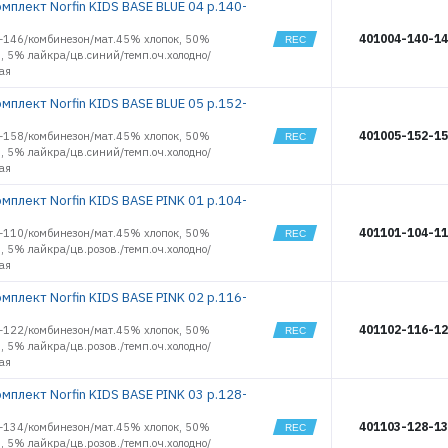
18029
мплект Norfin KIDS BASE BLUE 04 р.140-
18030
401004-140-1
-146/комбинезон/мат.45% хлопок, 50%
18031
, 5% лайкра/цв.синий/темп.оч.холодно/
18032
ая
18033
мплект Norfin KIDS BASE BLUE 05 р.152-
18034
18035
401005-152-1
-158/комбинезон/мат.45% хлопок, 50%
18036
, 5% лайкра/цв.синий/темп.оч.холодно/
ая
18220
18221
мплект Norfin KIDS BASE PINK 01 р.104-
18222
401101-104-1
-110/комбинезон/мат.45% хлопок, 50%
18223
, 5% лайкра/цв.розов./темп.оч.холодно/
18224
ая
18225
мплект Norfin KIDS BASE PINK 02 р.116-
19574
19575
401102-116-1
-122/комбинезон/мат.45% хлопок, 50%
19576
, 5% лайкра/цв.розов./темп.оч.холодно/
19577
ая
19578
мплект Norfin KIDS BASE PINK 03 р.128-
19579
19580
401103-128-1
-134/комбинезон/мат.45% хлопок, 50%
, 5% лайкра/цв.розов./темп.оч.холодно/
19581