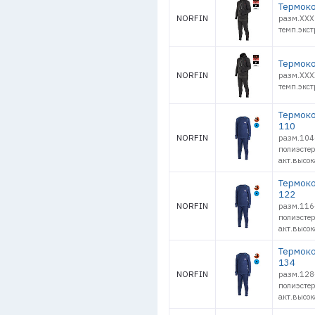
Термоко
NORFIN
разм.XXX
темп.экст
Термоко
NORFIN
разм.XXX
темп.экст
Термоко
110
NORFIN
разм.104
полиэстер
акт.высок
Термоко
122
NORFIN
разм.116
полиэстер
акт.высок
Термоко
134
NORFIN
разм.128
полиэстер
акт.высок