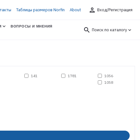
person
такты
Таблицы размеров Norfin
About
Вход/Регистрация
М
ВОПРОСЫ И МНЕНИЯ
search
Поиск по каталогу
141
1781
1056
1058