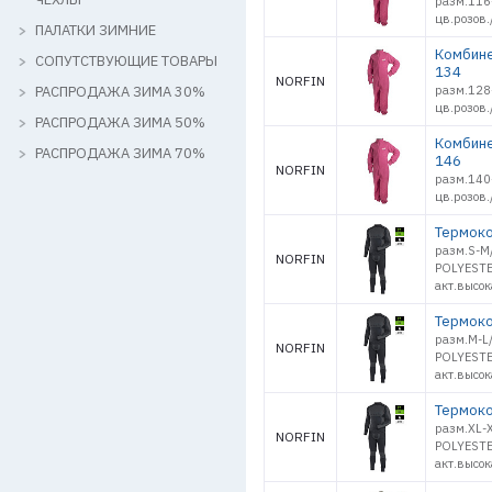
разм.116
цв.розов.
ПАЛАТКИ ЗИМНИЕ
Комбине
СОПУТСТВУЮЩИЕ ТОВАРЫ
134
NORFIN
РАСПРОДАЖА ЗИМА 30%
разм.128
цв.розов.
РАСПРОДАЖА ЗИМА 50%
Комбине
РАСПРОДАЖА ЗИМА 70%
146
NORFIN
разм.140
цв.розов.
Термоко
разм.S-M
NORFIN
POLYESTE
акт.высок
Термоко
разм.M-L
NORFIN
POLYESTE
акт.высок
Термоко
разм.XL-
NORFIN
POLYESTE
акт.высок