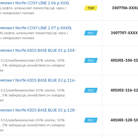
мплект Norfin COSY LINE 2 06 р.XXXL
16518
3007706-XXX
L/кофта, штаны/мат.полиэстер/цв.черн./
16519
р.холодно/акт.низкая.
16520
16521
мплект Norfin COSY LINE 2 07 р.XXXXL
16522
3007707-XXXX
XL/кофта, штаны/мат.полиэстер/цв.черн./
16523
р.холодно/акт.низкая.
16524
16525
мплект Norfin KIDS BASE BLUE 01 р.104-
16526
401001-104-1
-110/комбинезон/мат.45% хлопок, 50%
16527
, 5% лайкра/цв.синий/темп.оч.холодно/
17981
ая
17982
мплект Norfin KIDS BASE BLUE 02 р.116-
17983
17984
401002-116-1
-122/комбинезон/мат.45% хлопок, 50%
17985
, 5% лайкра/цв.синий/темп.оч.холодно/
ая
17986
18024
мплект Norfin KIDS BASE BLUE 03 р.128-
18025
18026
401003-128-1
-134/комбинезон/мат.45% хлопок, 50%
, 5% лайкра/цв.синий/темп.оч.холодно/
18027
ая
18028