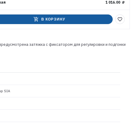
ная
1 016.00 ₽
add_shopping_cart
favorite_border
В КОРЗИНУ
 предусмотрена затяжка с фиксатором для регулировки и подгонки
up SIA