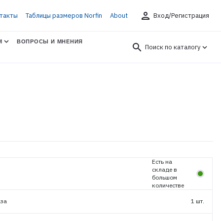
person
такты
Таблицы размеров Norfin
About
Вход/Регистрация
М
ВОПРОСЫ И МНЕНИЯ
search
Поиск по каталогу
Есть на
складе в
большом
количестве
аза
1 шт.