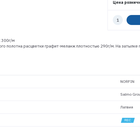
Цена рознич
РЕГИСТРАЦИЯ РОЗНИЦА
Количество
к
заказу
 300г/м
ого полотна расцветки графит-меланж плотностью 290г/м. На затылке
NORFIN
Salmo Gro
Латвия