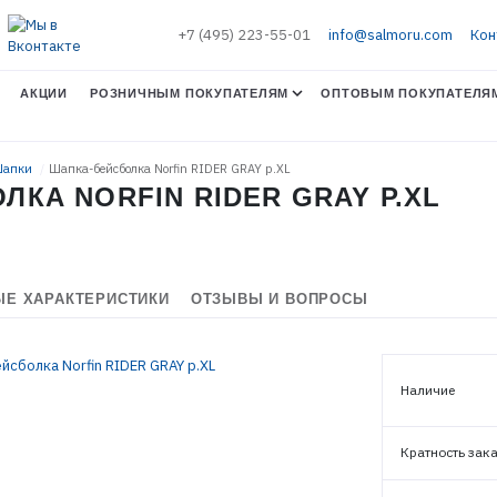
+7 (495) 223-55-01
info@salmoru.com
Кон
АКЦИИ
РОЗНИЧНЫМ ПОКУПАТЕЛЯМ
ОПТОВЫМ ПОКУПАТЕЛЯ
 Шапки
Шапка-бейсболка Norfin RIDER GRAY р.XL
КА NORFIN RIDER GRAY Р.XL
ЭЛЕКТРОННАЯ ПОЧТА (ЛОГИН)
ПАРОЛЬ
Е ХАРАКТЕРИСТИКИ
ОТЗЫВЫ И ВОПРОСЫ
ВОЙТИ
Наличие
ЗАБЫЛИ ПАРОЛЬ?
Кратность зак
РЕГИСТРАЦИЯ ОПТ