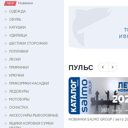
Новинки
ОДЕЖДА
ОБУВЬ
КАТУШКИ
УДИЛИЩА
ШЕСТИКИ СТОРОЖКИ
ПОПЛАВКИ
ЛЕСКИ
ПУЛЬС
navigate_before
navigate_next
ПРИМАНКИ
КРЮЧКИ
ПРИКОРМКИ НАСАДКИ
ЛЕДОБУРЫ
МОТОБУРЫ
ОСНАСТКА
АКСЕССУАРЫ РЫБОЛОВНЫЕ
мы в области транспортировки
НОВИНКИ SALMO GROUP / лето 2
ЯЩИКИ КОРОБКИ СУМКИ
в
ЧЕХЛЫ