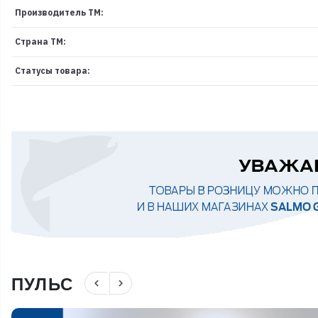
Производитель ТМ:
Страна ТМ:
Статусы товара:
ПУЛЬС
navigate_before
navigate_next