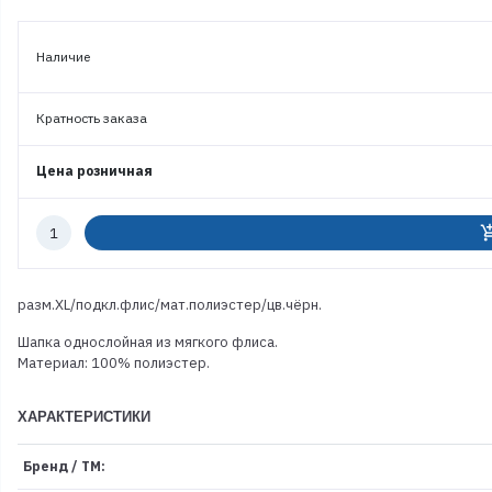
Наличие
Кратность заказа
Цена розничная
Количество
add_shoppi
к
заказу
разм.XL/подкл.флис/мат.полиэстер/цв.чёрн.
Шапка однослойная из мягкого флиса.
Материал: 100% полиэстер.
ХАРАКТЕРИСТИКИ
Бренд / ТМ: