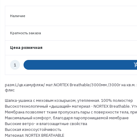
Наличие
Кратность заказа
Цена розничная
Количество
add_shoppi
к
заказу
разм.L/цв.камуфляж/ мат.NORTEX Breathable/3000мм /3000г на кв.м. з
флис
Шапка-ушанка с меховым козырьком, утепленная. 100% полиэстер
Высокотехнологичный «дышащий» материал - NORTEX Breathable. Уте
Мембрана позволяет ткани пропускать пары с поверхности тела, при
Максимальный комфорт, благодаря паропроницаемой мембране
Высокие ветро- и влагозащитные свойства
Высокая износоустойчивость
Материал: NORTEX BREATHABLE