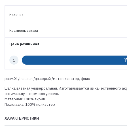
Наличие
Кратность заказа
Цена розничная
Количество
add_shoppi
к
заказу
разм.XL/вязаная/цв.серый./мат.полиэстер, флис
Шапка вязаная универсальная. Изготавливается из качественного 
оптимальную терморегуляцию.
Материал: 100% акрил
Подкладка: 100% полиэстер
ХАРАКТЕРИСТИКИ