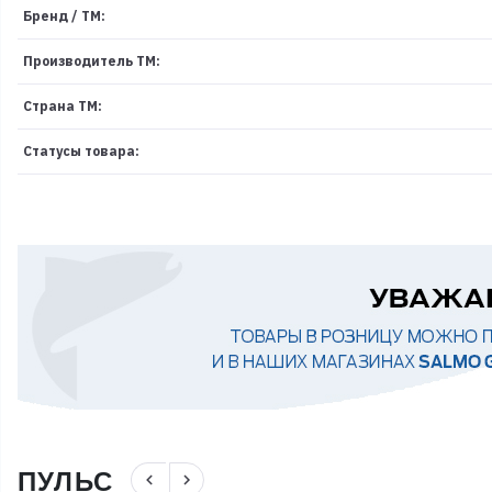
Бренд / ТМ:
Производитель ТМ:
Страна ТМ:
Статусы товара:
ПУЛЬС
navigate_before
navigate_next