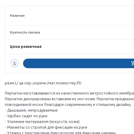
Наличие
Кратность заказа
Цена розничная
Количество
add_shoppi
к
заказу
разм.L/ цв.сер.,коричн./мат.полиэстер,PU
Перчатки изготавливаются из качественного ветростойкого мембран
Перчатки декорированы вставками из эко-кожи. Перчатки предназна
повседневной носке благодаря современному и стильному дизайну.
- Дышашие, непродуваемые
- Удобно сидят по руке
- Усиление материалом (искусств. кожа)
- Манжеты со стропой для фиксации на руке
- Утяжка с пластиковым фиксатором для фиксации ширины