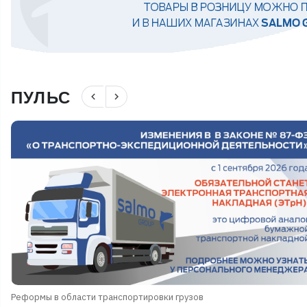
ПУЛЬС
navigate_before
navigate_next
Реформы в области транспортировки грузов