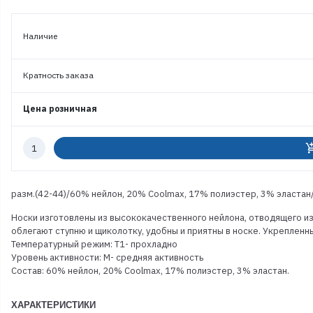
Наличие
Кратность заказа
Цена розничная
Количество
add_shoppi
к
заказу
разм.(42-44)/60% нейлон, 20% Coolmax, 17% полиэстер, 3% эластан/
Носки изготовлены из высококачественного нейлона, отводящего и
облегают ступню и щиколотку, удобны и приятны в носке. Укрепленн
Температурный режим: T1- прохладно
Уровень активности: M- средняя активность
Состав: 60% нейлон, 20% Coolmax, 17% полиэстер, 3% эластан.
ХАРАКТЕРИСТИКИ