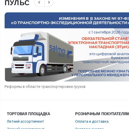
ПУЛЬС
navigate_before
navigate_next
Реформы в области транспортировки грузов
ТОРГОВАЯ ПЛОЩАДКА
РОЗНИЧНЫМ ПОКУПАТЕЛЯ
Летний ассортимент
Оплата и доставка