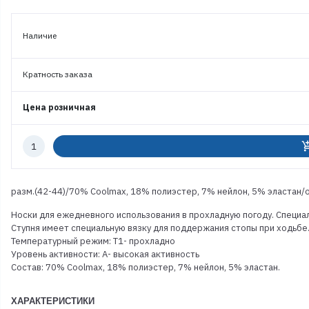
Наличие
Кратность заказа
Цена розничная
Количество
add_shoppi
к
заказу
разм.(42-44)/70% Coolmax, 18% полиэстер, 7% нейлон, 5% эластан/о
Носки для ежедневного использования в прохладную погоду. Специа
Ступня имеет специальную вязку для поддержания стопы при ходьбе
Температурный режим: T1- прохладно
Уровень активности: A- высокая активность
Состав: 70% Coolmax, 18% полиэстер, 7% нейлон, 5% эластан.
ХАРАКТЕРИСТИКИ