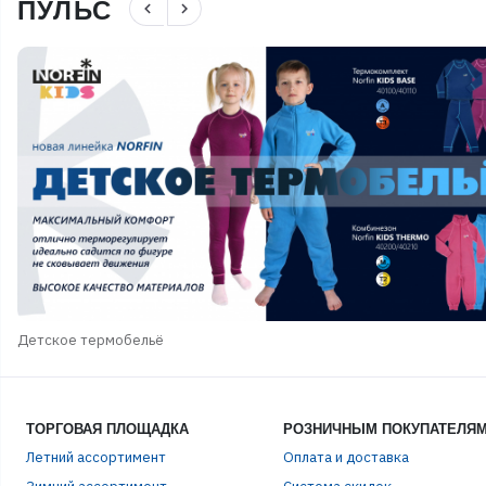
ПУЛЬС
navigate_before
navigate_next
Детское термобельё
ТОРГОВАЯ ПЛОЩАДКА
РОЗНИЧНЫМ ПОКУПАТЕЛЯ
Летний ассортимент
Оплата и доставка