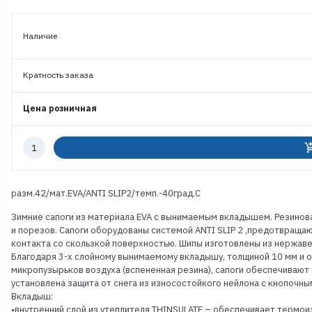
Наличие
Кратность заказа
Цена розничная
Количество
add_shoppi
к
заказу
разм.42/мат.EVA/ANTI SLIP2/темп.-40град.С
Зимние сапоги из материала EVA с вынимаемым вкладышем. Резинов
и порезов. Сапоги оборудованы системой ANTI SLIP 2 ,предотвраща
контакта со скользкой поверхностью. Шипы изготовлены из нержаве
Благодаря 3-х слойному вынимаемому вкладышу, толщиной 10 мм и 
микропузырьков воздуха (вспененная резина), сапоги обеспечивают
установлена защита от снега из износостойкого нейлона с кнопочн
Вкладыш:
•внутренний слой из утеплителя THINSULATE – обеспечивает термоиз