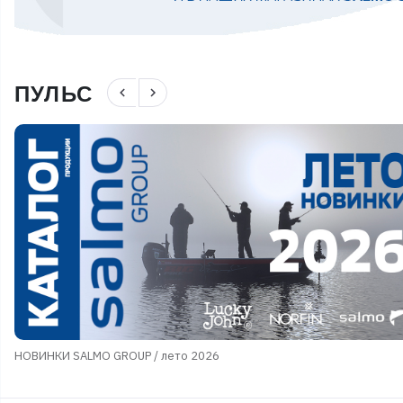
ПУЛЬС
navigate_before
navigate_next
НОВИНКИ SALMO GROUP / лето 2026