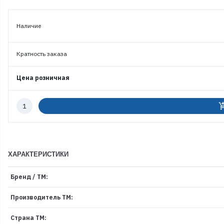
Наличие
Кратность заказа
Цена розничная
Количество
add_shoppi
к
заказу
ХАРАКТЕРИСТИКИ
Бренд / ТМ:
Производитель ТМ:
Страна ТМ: