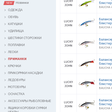
LUCKY
Новинки
блистер
JOHN
BAUCHA 4
ОДЕЖДА
ОБУВЬ
Баланси
LUCKY
блистер
КАТУШКИ
JOHN
BAUCHA 4
УДИЛИЩА
ШЕСТИКИ СТОРОЖКИ
Баланси
LUCKY
блистер
ПОПЛАВКИ
JOHN
BAUCHA 4
ЛЕСКИ
ПРИМАНКИ
Баланси
LUCKY
блистер
КРЮЧКИ
JOHN
BAUCHA 6
ПРИКОРМКИ НАСАДКИ
ЛЕДОБУРЫ
Баланси
LUCKY
блистер
JOHN
МОТОБУРЫ
BAUCHA 6
ОСНАСТКА
Баланси
АКСЕССУАРЫ РЫБОЛОВНЫЕ
LUCKY
блистер
JOHN
ЯЩИКИ КОРОБКИ СУМКИ
BAUCHA 6
ЧЕХЛЫ