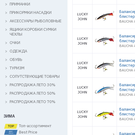
ПРИМАНКИ
Баланси
ПРИКОРМКИ НАСАДКИ
LUCKY
блистер
JOHN
АКСЕССУАРЫ РЫБОЛОВНЫЕ
BAUCHA 4
ЯЩИКИ КОРОБКИ СУМКИ
ЧЕХЛЫ
Баланси
LUCKY
блистер
ОЧКИ
JOHN
BAUCHA 4
ОДЕЖДА
ОБУВЬ
Баланси
LUCKY
блистер
ТУРИЗМ
JOHN
BAUCHA 4
СОПУТСТВУЮЩИЕ ТОВАРЫ
РАСПРОДАЖА ЛЕТО 30%
Баланси
LUCKY
блистер
JOHN
РАСПРОДАЖА ЛЕТО 50%
BAUCHA 4
РАСПРОДАЖА ЛЕТО 70%
Баланси
LUCKY
блистер
ЗИМА
JOHN
BAUCHA 4
Топ-ассортимент
Best Price
Баланси