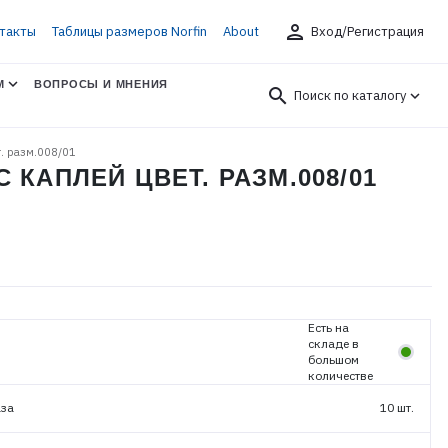
person
такты
Таблицы размеров Norfin
About
Вход/Регистрация
М
ВОПРОСЫ И МНЕНИЯ
search
Поиск по каталогу
т. разм.008/01
КАПЛЕЙ ЦВЕТ. РАЗМ.008/01
Есть на
складе в
большом
количестве
аза
10 шт.