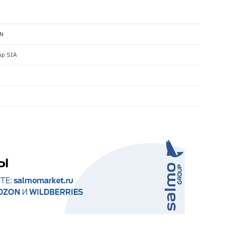
N
up SIA