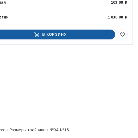
ная
103.00 ₽
ртии
1 030.00 ₽
add_shopping_cart
favorite_border
В КОРЗИНУ
лёсен. Размеры тройников: №04-№18.