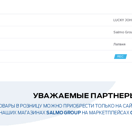
LUCKY JOH
Salmo Gro
Латвия