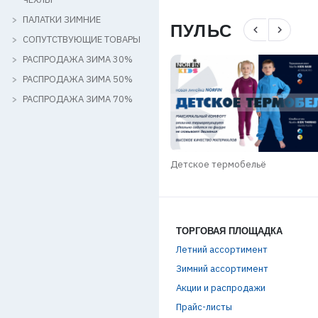
ПАЛАТКИ ЗИМНИЕ
ПУЛЬС
navigate_before
navigate_next
СОПУТСТВУЮЩИЕ ТОВАРЫ
РАСПРОДАЖА ЗИМА 30%
РАСПРОДАЖА ЗИМА 50%
РАСПРОДАЖА ЗИМА 70%
КИ SALMO GROUP / ЗИМА 2025-
Детское термобельё
ТОРГОВАЯ ПЛОЩАДКА
Летний ассортимент
Зимний ассортимент
Акции и распродажи
Прайс-листы