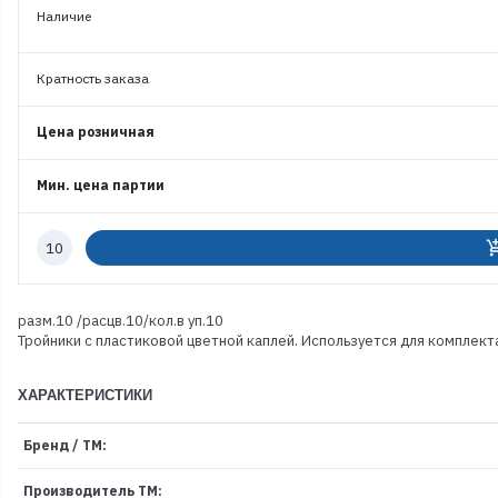
Наличие
Кратность заказа
Цена розничная
Мин. цена партии
Количество
add_shoppi
к
заказу
разм.10 /расцв.10/кол.в уп.10
Тройники с пластиковой цветной каплей. Используется для комплект
ХАРАКТЕРИСТИКИ
Бренд / ТМ:
Производитель ТМ: