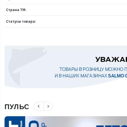
Страна ТМ:
Статусы товара:
ПУЛЬС
navigate_before
navigate_next