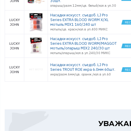
30шт.
JOHN
опарыш/разм.12мм/цв. белый/кол.в уп.30
Насадки искусст. съедоб. LJ Pro
Series EXTRA BLOOD WORM X/XL
LUCKY
мотыль MIX1 160/240 шт
JOHN
мотыль/цв. красн/кол.в уп.400 МИКС
Насадки искусст. съедоб. LJ Pro
Series EXTRA BLOOD WORM/MAGGOT
LUCKY
мотыль/опарыш MIX2 240/30 шт
JOHN
мотыль/опарыш/кол.в уп.240/30 МИКС
Насадки искусст. съедоб. LJ Pro
LUCKY
Series TROUT ROE икра 6.0мм 60шт.
JOHN
икра/разм.6мм/цв. оранж./кол.в уп.60