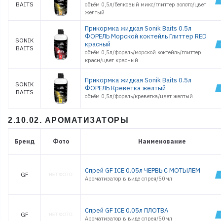
BAITS
объём 0,5л/белковый микс/глиттер золото/цвет
желтый
Прикормка жидкая Sonik Baits 0.5л
ФОРЕЛЬ Морской коктейль Глиттер RED
SONIK
красный
BAITS
объём 0,5л/форель/морской коктейль/глиттер
красн/цвет красный
Прикормка жидкая Sonik Baits 0.5л
SONIK
ФОРЕЛЬ Креветка желтый
BAITS
объём 0,5л/форель/креветка/цвет желтый
2.10.02. АРОМАТИЗАТОРЫ
Бренд
Фото
Наименование
Спрей GF ICE 0.05л ЧЕРВЬ С МОТЫЛЕМ
GF
Ароматизатор в виде спрея/50мл
Спрей GF ICE 0.05л ПЛОТВА
GF
Ароматизатор в виде спрея/50мл