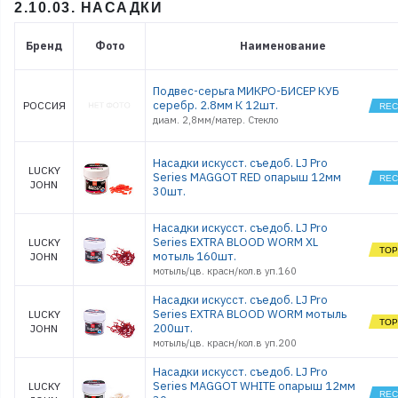
2.10.03. НАСАДКИ
Бренд
Фото
Наименование
Подвес-серьга МИКРО-БИСЕР КУБ
серебр. 2.8мм К 12шт.
РОССИЯ
диам. 2,8мм/матер. Стекло
Насадки искусст. съедоб. LJ Pro
LUCKY
Series MAGGOT RED опарыш 12мм
JOHN
30шт.
Насадки искусст. съедоб. LJ Pro
Series EXTRA BLOOD WORM XL
LUCKY
мотыль 160шт.
JOHN
мотыль/цв. красн/кол.в уп.160
Насадки искусст. съедоб. LJ Pro
Series EXTRA BLOOD WORM мотыль
LUCKY
200шт.
JOHN
мотыль/цв. красн/кол.в уп.200
Насадки искусст. съедоб. LJ Pro
Series MAGGOT WHITE опарыш 12мм
LUCKY