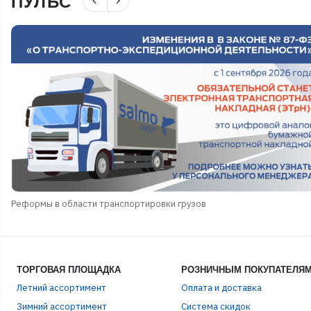
ПУЛЬС
navigate_before
navigate_next
Реформы в области транспортировки грузов
ЭЛЕ
ТОРГОВАЯ ПЛОЩАДКА
РОЗНИЧНЫМ ПОКУПАТЕЛЯ
Летний ассортимент
Оплата и доставка
ПАР
Зимний ассортимент
Система скидок