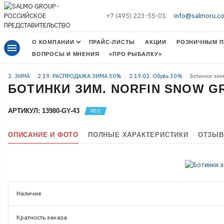
+7 (495) 223-55-01
info@salmoru.c
О КОМПАНИИ
ПРАЙС-ЛИСТЫ
АКЦИИ
РОЗНИЧНЫМ П
menu
ВОПРОСЫ И МНЕНИЯ
«ПРО РЫБАЛКУ»
2. ЗИМА
2.19. РАСПРОДАЖА ЗИМА 30%
2.19.02. Обувь 30%
Ботинки зим
БОТИНКИ ЗИМ. NORFIN SNOW GR
АРТИКУЛ: 13980-GY-43
ОПИСАНИЕ И ФОТО
ПОЛНЫЕ ХАРАКТЕРИСТИКИ
ОТЗЫВ
Наличие
Кратность заказа