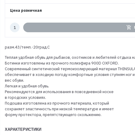
Цена розничная
Количество
add_shopping_cart
к
заказу
разм.43/темп.-20град.С
Теплая удобная обувь для рыбаков, охотников и любителей отдыха н
Ботинки изготовлены из прочного полиэфира 900D OXFORD.
Современный синтетический термоизолирующий материал THINSUL
обеспечивает в холодную погоду комфортные условия ступням ног и
вес обуви.
Легкая и удобная обувь.
Рекомендуются для использования в повседневной носке
в городских условиях.
Подошва изготовлена из прочного материала, который
сохраняет эластичность при низкой температуре и имеет
форму протектора, препятствующего скольжению.
ХАРАКТЕРИСТИКИ