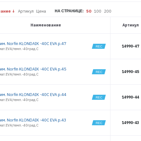
1166
1167
вание
Артикул
Цена
50
100
200
НА СТРАНИЦЕ:
1204
4729
Наименование
Артикул
13255
14980
14981
им. Norfin KLONDAIK -40С EVA р.47
14990-47
14982
мат.EVA/темп.-40град.С
14983
14984
14985
им. Norfin KLONDAIK -40С EVA р.45
14990-45
14986
мат.EVA/темп.-40град.С
14987
14988
14989
им. Norfin KLONDAIK -40С EVA р.44
14990-44
мат.EVA/темп.-40град.С
14990
14991
14992
им. Norfin KLONDAIK -40С EVA р.43
14990-43
мат.EVA/темп.-40град.С