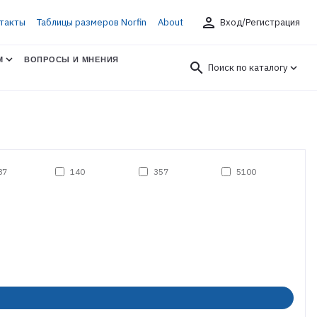
person
такты
Таблицы размеров Norfin
About
Вход/Регистрация
М
ВОПРОСЫ И МНЕНИЯ
search
Поиск по каталогу
87
140
357
5100