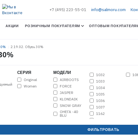
+7 (495) 223-55-01
info@salmoru.com
Кон
АКЦИИ
РОЗНИЧНЫМ ПОКУПАТЕЛЯМ
ОПТОВЫМ ПОКУПАТЕЛЯ
 30%
2.19.02. Обувь 30%
 30%
СЕРИЯ
МОДЕЛИ
1032
10
Original
AIRBOOTS
1033
дуемый
Women
FORCE
1034
JASPER
1035
KLONDAIK
1036
SNOW GRAY
1037
ОНЕГА -40
1162
BLU
1163
1164
ФИЛЬТРОВАТЬ
1165