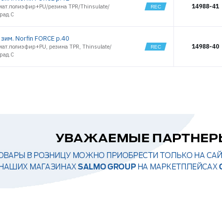
14988-41
мат.полиэфир+PU/резина TPR/Thinsulate/
рад.С
зим. Norfin FORCE р.40
14988-40
ат.полиэфир+PU, резина TPR, Thinsulate/
рад.С