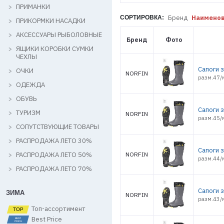
ПРИМАНКИ
Бренд
Наимено
СОРТИРОВКА:
ПРИКОРМКИ НАСАДКИ
АКСЕССУАРЫ РЫБОЛОВНЫЕ
Бренд
Фото
ЯЩИКИ КОРОБКИ СУМКИ
ЧЕХЛЫ
Сапоги з
ОЧКИ
NORFIN
разм.47/
ОДЕЖДА
ОБУВЬ
Сапоги з
ТУРИЗМ
NORFIN
разм.45/
СОПУТСТВУЮЩИЕ ТОВАРЫ
РАСПРОДАЖА ЛЕТО 30%
Сапоги з
РАСПРОДАЖА ЛЕТО 50%
NORFIN
разм.44/
РАСПРОДАЖА ЛЕТО 70%
Сапоги з
ЗИМА
NORFIN
разм.43/
Топ-ассортимент
Best Price