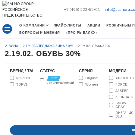
+7 (495) 223-55-01
info@salmoru.c
О КОМПАНИИ
ПРАЙС-ЛИСТЫ
АКЦИИ
РОЗНИЧНЫМ П
menu
ВОПРОСЫ И МНЕНИЯ
«ПРО РЫБАЛКУ»
2. ЗИМА
2.19. РАСПРОДАЖА ЗИМА 30%
2.19.02. Обувь 30%
2.19.02. ОБУВЬ 30%
БРЕНД / ТМ
СТАТУС
СЕРИЯ
МОДЕЛИ
NORFIN
Original
AIRBOOTS
рекомендуемый
TORVI
Women
FORCE
JASPER
KLONDAIK
SNOW
GRAY
ОНЕГА -40
BLU
Ф