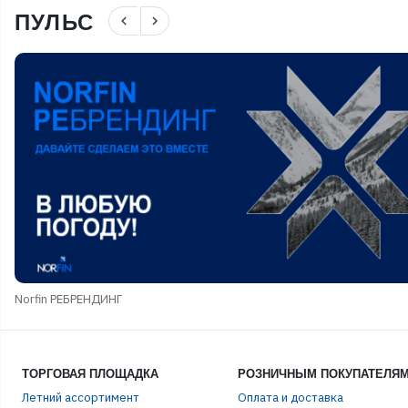
ПУЛЬС
navigate_before
navigate_next
Norfin РЕБРЕНДИНГ
ТОРГОВАЯ ПЛОЩАДКА
РОЗНИЧНЫМ ПОКУПАТЕЛЯ
Летний ассортимент
Оплата и доставка