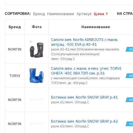
Бренд
Наименование
Артикул
Цена
СОРТИРОВКА:
НА СТРА
Бренд
Фото
Наименование
Сапоги зим. Norfin AIRBOOTS с манж.
антрац. -50С EVA р.40-41
NORFIN
разм.40-41/мат.EVA/увеличенная манжета
11см/улучшенная вентиляция/
темп.-50град.С
Сапоги жен. с манж. и мех. утеп. TORVI
ОНЕГА -40С ЭВА ТЭП син. р.36
TORVI
с манжетом/цвет:синий/утепл.:мех/подошва
ТЭП/темп. до -40град.С
Ботинки зим. Norfin SNOW GRAY р.41
NORFIN
разм.41/темп.-20град.С
Ботинки зим. Norfin SNOW GRAY р.42
NORFIN
разм.42/темп.-20град.С