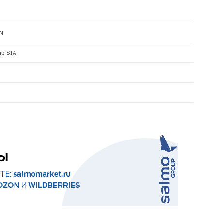
N
up SIA