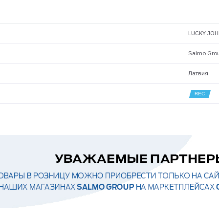
LUCKY JOH
Salmo Gro
Латвия