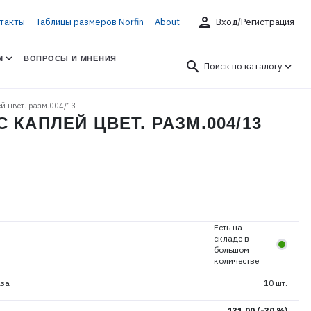
person
такты
Таблицы размеров Norfin
About
Вход/Регистрация
М
ВОПРОСЫ И МНЕНИЯ
search
Поиск по каталогу
ей цвет. разм.004/13
КАПЛЕЙ ЦВЕТ. РАЗМ.004/13
Есть на
складе в
большом
количестве
аза
10 шт.
131.00
(-30 %)