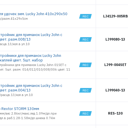
ля удочек зим. Lucky John 410х290х50
LJ4129-005RB
ек/разм.41х29х5см
ВОЙТИ
тройник для приманок Lucky John с
ЗАБЫЛИ ПАРОЛЬ?
цвет. разм.008/13
LJ99080-13
асцв.13/кол.в уп.10
РЕГИСТРАЦИЯ ОПТ
тройники для приманок Lucky John
РЕГИСТРАЦИЯ РОЗНИЦА
 каплей цвет. 5шт. набор
LJ99-004SET
тройники для приманок Lucky John 01SET с
ет. 5шт. разм. 014/012/010/008/006 цвет. 11
тройник для приманок Lucky John с
цвет. разм.004/13
LJ99040-13
расцв.13/кол.в уп.10
 Rextor STORM 130мм
RES-130
мм/вес 2.86кг/макс.лед 1.09м/дл.при
дл.в раб.1.28-1.58м/дл.шнека 0.74м