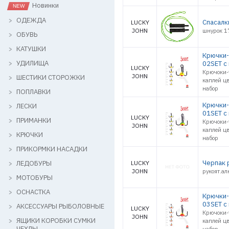
Новинки
ОДЕЖДА
Спасалк
LUCKY
JOHN
шнурок 1
ОБУВЬ
КАТУШКИ
Крючки-
УДИЛИЩА
02SET с
LUCKY
Крючоки-
JOHN
ШЕСТИКИ СТОРОЖКИ
каплей цв
набор
ПОПЛАВКИ
Крючки-
ЛЕСКИ
01SET с
LUCKY
ПРИМАНКИ
Крючоки-
JOHN
каплей цв
КРЮЧКИ
набор
ПРИКОРМКИ НАСАДКИ
Черпак р
ЛЕДОБУРЫ
LUCKY
JOHN
рукоят.а
МОТОБУРЫ
ОСНАСТКА
Крючки-
03SET с
АКСЕССУАРЫ РЫБОЛОВНЫЕ
LUCKY
Крючоки-
JOHN
ЯЩИКИ КОРОБКИ СУМКИ
каплей цв
ЧЕХЛЫ