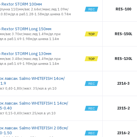
 Rextor STORM 100мм
RES-100
лунка 110)мм/вес 2.64кг/макс.лед 1.09м/
.0.83м/дл.в раб.1.28-1.58м/дл.шнека 0.74м
 Rextor STORM Long 150мм
RES-150L
мм/вес 3.70кг/макс.лед 1.49м/дл.при
дл.в раб.1.69-1.98м/дл.шнека 1.14м
 Rextor STORM Long 130мм
RES-130L
мм/вес 3.48кг/макс.лед 1.49м/дл.при
дл.в раб.1.69-1.98м/дл.шнека 1.14м
к лавсан. Salmo WHITEFISH 14см/
-1.9
2314-3
ест 0,40-1,80г/жест. 35/кол.в уп.10
к лавсан. Salmo WHITEFISH 1 14см/
5-0.40
2315-2
ест 0,15-0,40г/жест.25/кол.в уп.10
к лавсан. Salmo WHITEFISH 2 08см/
0-1.50
2316-2