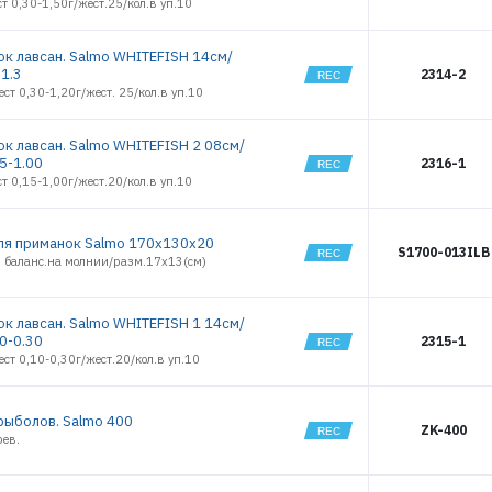
ст 0,30-1,50г/жест.25/кол.в уп.10
к лавсан. Salmo WHITEFISH 14см/
-1.3
2314-2
ест 0,30-1,20г/жест. 25/кол.в уп.10
к лавсан. Salmo WHITEFISH 2 08см/
5-1.00
2316-1
ст 0,15-1,00г/жест.20/кол.в уп.10
ля приманок Salmo 170x130х20
S1700-013ILB
и баланс.на молнии/разм.17х13(см)
к лавсан. Salmo WHITEFISH 1 14см/
0-0.30
2315-1
ест 0,10-0,30г/жест.20/кол.в уп.10
рыболов. Salmo 400
ZK-400
рев.