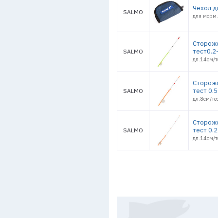
Чехол д
SALMO
для морм
Сторожо
тест0.2
SALMO
дл.14см/т
Сторожо
тест 0.5
SALMO
дл.8см/те
Сторожо
тест 0.2
SALMO
дл.14см/т