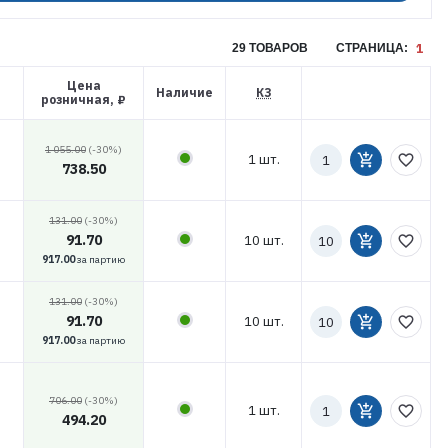
1
29 ТОВАРОВ
СТРАНИЦА:
Цена
Наличие
КЗ
розничная, ₽
Количество
1 055.00
(-30%)
1 шт.
add_shopping_cart
favorite_border
к
738.50
заказу
131.00
(-30%)
Количество
91.70
10 шт.
add_shopping_cart
favorite_border
к
917.00
за партию
заказу
131.00
(-30%)
Количество
91.70
10 шт.
add_shopping_cart
favorite_border
к
917.00
за партию
заказу
Количество
706.00
(-30%)
1 шт.
add_shopping_cart
favorite_border
к
494.20
заказу