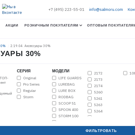
+7 (495) 223-55-01
info@salmoru.com
Кон
АКЦИИ
РОЗНИЧНЫМ ПОКУПАТЕЛЯМ
ОПТОВЫМ ПОКУПАТЕЛЯ
 30%
2.19.04. Аксессуары 30%
ССУАРЫ 30%
СЕРИЯ
МОДЕЛИ
2172
10
Original
LIFE GUARDS
ТОП-
2173
ент
Pro Series
LUREBAG
2174
Regular
LURE BOX
5260
дуемый
Storm
RODBAG
5261
SCOOP 51
5263
SPOON 400
5264
STORM 100
7624
STORM 130
7634
STORM LONG
7676
ФИЛЬТРОВАТЬ
130