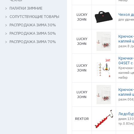
набор
ПАЛАТКИ ЗИМНИЕ
Чехол д
LUCKY
СОПУТСТВУЮЩИЕ ТОВАРЫ
JOHN
для удоч
РАСПРОДАЖА ЗИМА 30%
РАСПРОДАЖА ЗИМА 50%
Крючок-
LUCKY
каплей 
РАСПРОДАЖА ЗИМА 70%
JOHN
разм.8 /р
Крючки-
04SET с
LUCKY
Крючоки-
JOHN
каплей цв
набор
Крючок-
LUCKY
каплей 
JOHN
разм.004/
Ледобур
REXTOR
диам.130
тр.0.83м/