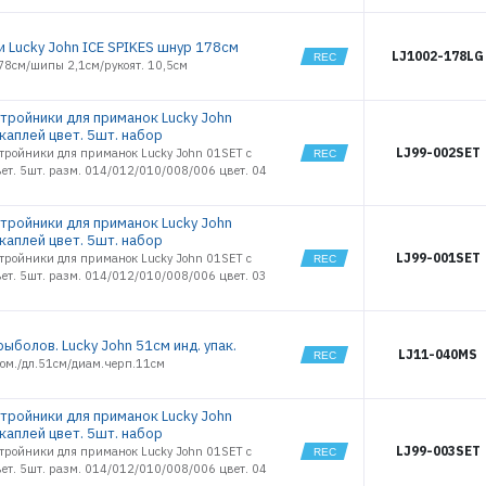
и Lucky John ICE SPIKES шнур 178см
LJ1002-178LG
78см/шипы 2,1см/рукоят. 10,5см
тройники для приманок Lucky John
 каплей цвет. 5шт. набор
LJ99-002SET
тройники для приманок Lucky John 01SET с
ет. 5шт. разм. 014/012/010/008/006 цвет. 04
тройники для приманок Lucky John
 каплей цвет. 5шт. набор
LJ99-001SET
тройники для приманок Lucky John 01SET с
ет. 5шт. разм. 014/012/010/008/006 цвет. 03
ыболов. Lucky John 51см инд. упак.
LJ11-040MS
люм./дл.51см/диам.черп.11см
ЭЛЕКТРОННАЯ ПОЧТА (ЛОГИН)
тройники для приманок Lucky John
 каплей цвет. 5шт. набор
LJ99-003SET
тройники для приманок Lucky John 01SET с
ет. 5шт. разм. 014/012/010/008/006 цвет. 04
ПАРОЛЬ