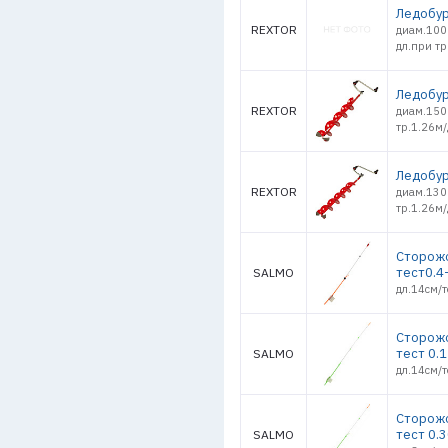
Ледобур
REXTOR
диам.100(
дл.при тр
Ледобур
REXTOR
диам.150
тр.1.26м/
Ледобур
REXTOR
диам.130
тр.1.26м/
Сторожо
тест0.4
SALMO
дл.14см/т
Сторожо
тест 0.1
SALMO
дл.14см/т
Сторожо
тест 0.3
SALMO