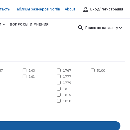
person
такты
Таблицы размеров Norfin
About
Вход/Регистрация
М
ВОПРОСЫ И МНЕНИЯ
search
Поиск по каталогу
87
140
1767
5100
141
1777
1779
1811
1815
1818