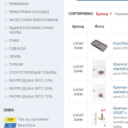
ПРИМАНКИ
ПРИКОРМКИ НАСАДКИ
Бренд
Наимен
СОРТИРОВКА:
АКСЕССУАРЫ РЫБОЛОВНЫЕ
Бренд
Фото
ЯЩИКИ КОРОБКИ СУМКИ
ЧЕХЛЫ
ОЧКИ
Коробка
LUCKY
JOHN
ОДЕЖДА
разм.18
ОБУВЬ
Крючок-
ТУРИЗМ
LUCKY
каплей 
JOHN
СОПУТСТВУЮЩИЕ ТОВАРЫ
разм.006/
РАСПРОДАЖА ЛЕТО 30%
Крючок-
РАСПРОДАЖА ЛЕТО 50%
LUCKY
каплей 
JOHN
РАСПРОДАЖА ЛЕТО 70%
разм.10 /
Крючки-
ЗИМА
05SET с
LUCKY
Крючоки-
Топ-ассортимент
JOHN
каплей цв
Best Price
набор