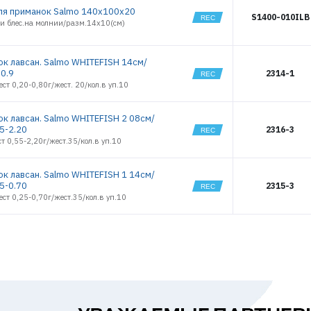
ля приманок Salmo 140x100х20
S1400-010ILB
.и блес.на молнии/разм.14х10(см)
к лавсан. Salmo WHITEFISH 14см/
-0.9
2314-1
ест 0,20-0,80г/жест. 20/кол.в уп.10
к лавсан. Salmo WHITEFISH 2 08см/
5-2.20
2316-3
ст 0,55-2,20г/жест.35/кол.в уп.10
к лавсан. Salmo WHITEFISH 1 14см/
5-0.70
2315-3
ест 0,25-0,70г/жест.35/кол.в уп.10