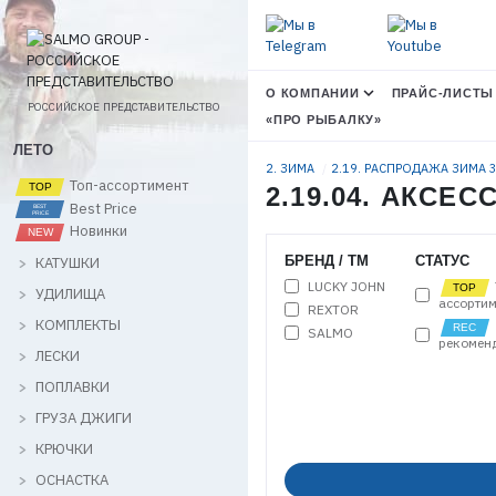
О КОМПАНИИ
ПРАЙС-ЛИСТЫ
РОССИЙСКОЕ ПРЕДСТАВИТЕЛЬСТВО
«ПРО РЫБАЛКУ»
ЛЕТО
2. ЗИМА
2.19. РАСПРОДАЖА ЗИМА
Топ-ассортимент
2.19.04. АКСЕ
Best Price
Новинки
БРЕНД / ТМ
СТАТУС
КАТУШКИ
LUCKY JOHN
УДИЛИЩА
ассортим
REXTOR
КОМПЛЕКТЫ
SALMO
рекомен
ЛЕСКИ
ПОПЛАВКИ
ГРУЗА ДЖИГИ
КРЮЧКИ
ОСНАСТКА