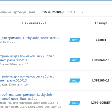
7677
STORM LONG
150
7678
TR WITH
7679
ование
Артикул
Цена
50
100
200
НА СТРАНИЦЕ:
DROP 004
7680
TR WITH
DROP 006
7681
Наименование
Артикул
TR WITH
8846
DROP 008
8847
TR WITH
DROP 010
 для приманок Lucky John 188x102x17
9559
LJ8011
8x102x17мм
TR WITH
10736
DROP SET
13236
WHITEFISH
13298
WHITEFISH 1
тройник для приманок Lucky John с
13299
цвет. разм.006/13
LJ99060-13
WHITEFISH 2
13300
расцв.10/кол.в уп.13
13301
13302
тройник для приманок Lucky John с
13615
цвет. разм.010/13
LJ99100-13
расцв.13/кол.в уп.10
14702
14703
тройники для приманок Lucky John
14704
 каплей цвет. 5шт. набор
LJ99-005SET
тройники для приманок Lucky John 01SET с
ет. 5шт. разм. 014/012/010/008/006 цвет. 14