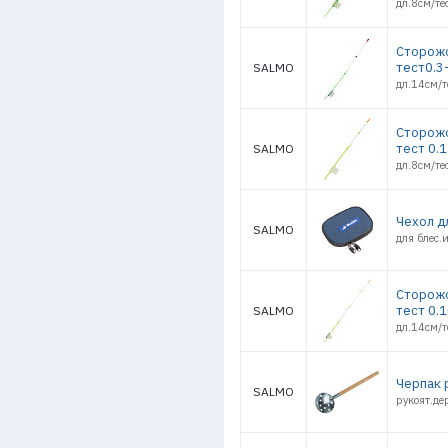
дл.8см/те
Сторожо
тест0.3
SALMO
дл.14см/т
Сторожо
тест 0.1
SALMO
дл.8см/те
Чехол д
SALMO
для блес.
Сторожо
тест 0.1
SALMO
дл.14см/т
Черпак 
SALMO
рукоят.де