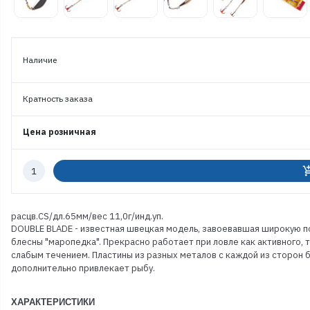
Наличие
Кратность заказа
Цена розничная
Количество
add_shoppi
к
заказу
расцв.СS/дл.65мм/вес 11,0г/инд.уп.
DOUBLE BLADE - известная швецкая модель, завоевавшая широкую по
блесны "маропедка". Прекрасно работает при ловле как активного, т
слабым течением. Пластины из разных металов с каждой из сторон 
дополнительно привлекает рыбу.
ХАРАКТЕРИСТИКИ