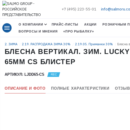
+7 (495) 223-55-01
info@salmoru.c
О КОМПАНИИ
ПРАЙС-ЛИСТЫ
АКЦИИ
РОЗНИЧНЫМ П
menu
ВОПРОСЫ И МНЕНИЯ
«ПРО РЫБАЛКУ»
2. ЗИМА
2.19. РАСПРОДАЖА ЗИМА 30%
2.19.05. Приманки 30%
Блесна 
БЛЕСНА ВЕРТИКАЛ. ЗИМ. LUCKY 
65ММ CS БЛИСТЕР
АРТИКУЛ: LJDD65-CS
ОПИСАНИЕ И ФОТО
ПОЛНЫЕ ХАРАКТЕРИСТИКИ
ОТЗЫВ