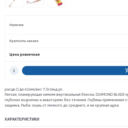
Наличие
Кратность заказа
Цена розничная
Количество
add_shoppi
к
заказу
расцв.С/дл.61мм/вес 7,5г/инд.уп.
Легкая, планирующая зимняя вертикальная блесна. DIAMOND BLADE п
глубоких водоемах и акваториях без течения. Глубины применения о
хищника. Рыба: окунь от мелкого до среднего, и не крупная щука.
ХАРАКТЕРИСТИКИ