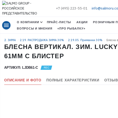
+7 (495) 223-55-01
info@salmoru.c
О КОМПАНИИ
ПРАЙС-ЛИСТЫ
АКЦИИ
РОЗНИЧНЫМ П
menu
ВОПРОСЫ И МНЕНИЯ
«ПРО РЫБАЛКУ»
2. ЗИМА
2.19. РАСПРОДАЖА ЗИМА 30%
2.19.05. Приманки 30%
Блесна 
БЛЕСНА ВЕРТИКАЛ. ЗИМ. LUCKY 
61ММ C БЛИСТЕР
АРТИКУЛ: LJDB61-C
ОПИСАНИЕ И ФОТО
ПОЛНЫЕ ХАРАКТЕРИСТИКИ
ОТЗЫВ