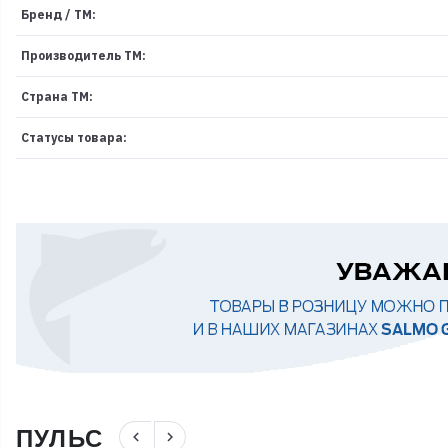
Бренд / ТМ:
Производитель ТМ:
Страна ТМ:
Статусы товара:
ПУЛЬС
navigate_before
navigate_next