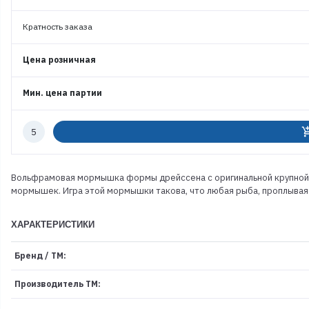
Кратность заказа
Цена розничная
Мин. цена партии
Количество
add_shoppi
к
заказу
Вольфрамовая мормышка формы дрейссена с оригинальной крупной б
мормышек. Игра этой мормышки такова, что любая рыба, проплывая 
ХАРАКТЕРИСТИКИ
Бренд / ТМ:
Производитель ТМ: