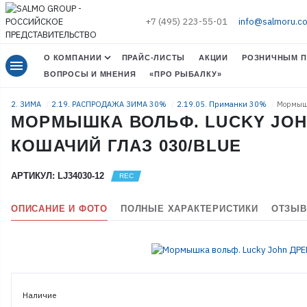
+7 (495) 223-55-01
info@salmoru.c
О КОМПАНИИ
ПРАЙС-ЛИСТЫ
АКЦИИ
РОЗНИЧНЫМ П
menu
ВОПРОСЫ И МНЕНИЯ
«ПРО РЫБАЛКУ»
2. ЗИМА
2.19. РАСПРОДАЖА ЗИМА 30%
2.19.05. Приманки 30%
Мормышк
МОРМЫШКА ВОЛЬФ. LUCKY JOH
КОШАЧИЙ ГЛАЗ 030/BLUE
АРТИКУЛ: LJ34030-12
ОПИСАНИЕ И ФОТО
ПОЛНЫЕ ХАРАКТЕРИСТИКИ
ОТЗЫВ
Наличие