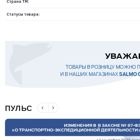
Страна ТМ:
Статусы товара:
ПУЛЬС
navigate_before
navigate_next