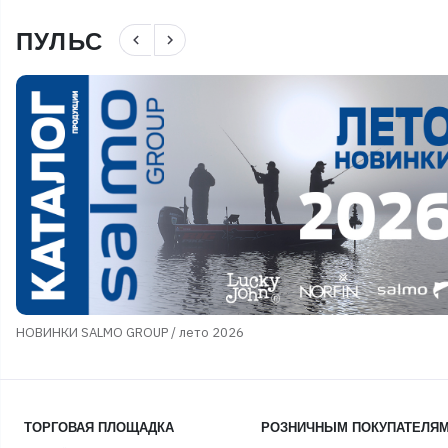
ПУЛЬС
navigate_before
navigate_next
НОВИНКИ SALMO GROUP / лето 2026
ТОРГОВАЯ ПЛОЩАДКА
РОЗНИЧНЫМ ПОКУПАТЕЛЯ