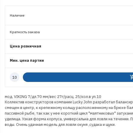
Наличие
Кратность заказа
Цена розничная
Мин. цена партии
Количество
add_shoppi
к
заказу
мод. VIKING 7/дл.70 мм/вес 27г/расц. 25/кол.в уп.10
Коллектив конструкторов компании Lucky John разработал балансир
смещен в центр, к крепежному кольцу расположенному на брюхе ба
пассивной рыбе, так как у нее короткий цикл "маятниковых" затуха
удилища. Узкая форма корпуса, универсальна для ловли на течении.
воды. Очень удачная модель для ловли окуня ,судака и щуки.