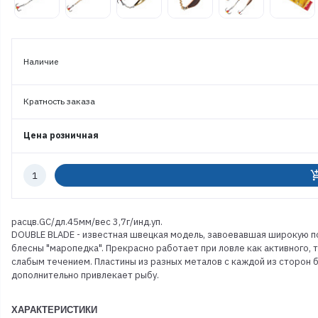
Наличие
Кратность заказа
Цена розничная
Количество
add_shoppi
к
заказу
расцв.GС/дл.45мм/вес 3,7г/инд.уп.
DOUBLE BLADE - известная швецкая модель, завоевавшая широкую по
блесны "маропедка". Прекрасно работает при ловле как активного, т
слабым течением. Пластины из разных металов с каждой из сторон 
дополнительно привлекает рыбу.
ХАРАКТЕРИСТИКИ