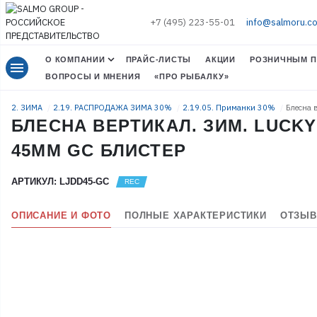
+7 (495) 223-55-01
info@salmoru.c
О КОМПАНИИ
ПРАЙС-ЛИСТЫ
АКЦИИ
РОЗНИЧНЫМ П
menu
ВОПРОСЫ И МНЕНИЯ
«ПРО РЫБАЛКУ»
2. ЗИМА
2.19. РАСПРОДАЖА ЗИМА 30%
2.19.05. Приманки 30%
Блесна 
БЛЕСНА ВЕРТИКАЛ. ЗИМ. LUCKY 
45ММ GC БЛИСТЕР
АРТИКУЛ: LJDD45-GC
ОПИСАНИЕ И ФОТО
ПОЛНЫЕ ХАРАКТЕРИСТИКИ
ОТЗЫВ