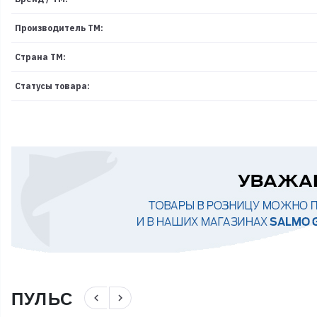
Производитель ТМ:
Страна ТМ:
Статусы товара:
ПУЛЬС
navigate_before
navigate_next