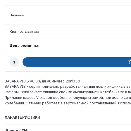
Наличие
Кратность заказа
Цена розничная
Количество
add_shoppi
к
заказу
BASARA VIB S 90.00/дл.90мм/вес 28г/338
BASARA VIB - серия приманок, разработанная для ловли хищника в з
камеры. Привлекает хищника своими амплитудными колебаниями в вод
Приманки класса Vibration особенно популярны зимой, при ловле со
колебания. Отлично работает в вертикальной составляющей. Использ
ХАРАКТЕРИСТИКИ
Бренд / ТМ: