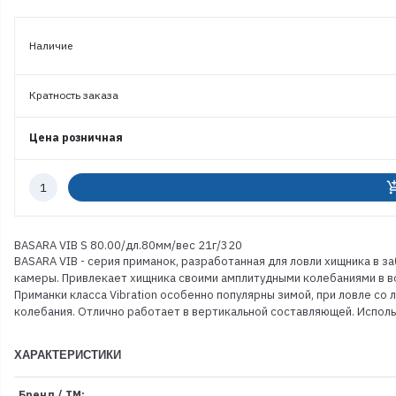
Наличие
Кратность заказа
Цена розничная
Количество
add_shoppi
к
заказу
BASARA VIB S 80.00/дл.80мм/вес 21г/320
BASARA VIB - серия приманок, разработанная для ловли хищника в з
камеры. Привлекает хищника своими амплитудными колебаниями в вод
Приманки класса Vibration особенно популярны зимой, при ловле со
колебания. Отлично работает в вертикальной составляющей. Использ
ХАРАКТЕРИСТИКИ
Бренд / ТМ: