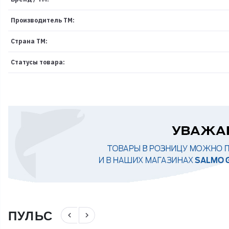
Производитель ТМ:
Страна ТМ:
Статусы товара:
ПУЛЬС
navigate_before
navigate_next