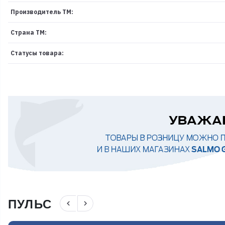
Производитель ТМ:
Страна ТМ:
Статусы товара:
ПУЛЬС
navigate_before
navigate_next