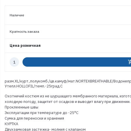
Наличие
Кратность заказа
Цена розничная
Количество
add_shoppi
к
заказу
разм.XL/курт.,полукомб./цв.камуф/мат.NORTEXBREATHABLE/Водонепр.
Утепл.HOLLOFIL/темп.-25град.С
Охотничий костюм из не шуршащего мембранного материала, изготов
холодную погоду, защитит от осадков и выводит влагу при движении.
Проклеенные швы
Эксплуатации при температуре до -25°C
Сумка для переноски и хранения
КУРТКА
Двухзамковая застежка- молния с клапаном