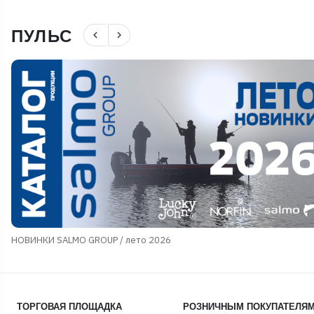
ПУЛЬС
navigate_before
navigate_next
НОВИНКИ SALMO GROUP / лето 2026
ТОРГОВАЯ ПЛОЩАДКА
РОЗНИЧНЫМ ПОКУПАТЕЛЯ