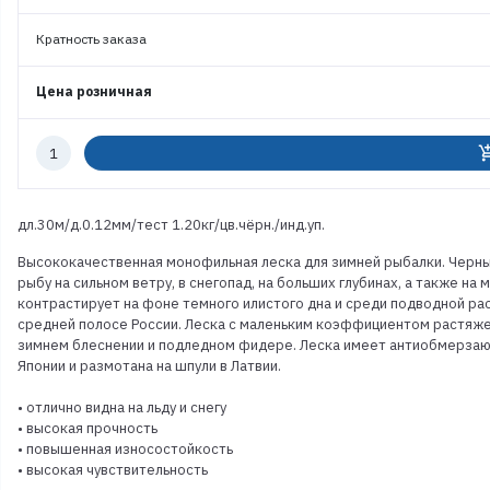
Кратность заказа
Цена розничная
Количество
add_shoppi
к
заказу
дл.30м/д.0.12мм/тест 1.20кг/цв.чёрн./инд.уп.
Высококачественная монофильная леска для зимней рыбалки. Черный
рыбу на сильном ветру, в снегопад, на больших глубинах, а также н
контрастирует на фоне темного илистого дна и среди подводной ра
средней полосе России. Леска с маленьким коэффициентом растяже
зимнем блеснении и подледном фидере. Леска имеет антиобмерзающ
Японии и размотана на шпули в Латвии.
• отлично видна на льду и снегу
• высокая прочность
• повышенная износостойкость
• высокая чувствительность