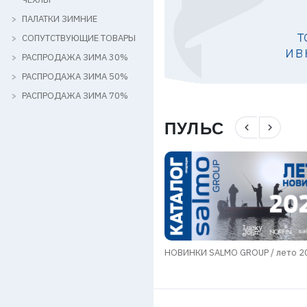
ПАЛАТКИ ЗИМНИЕ
СОПУТСТВУЮЩИЕ ТОВАРЫ
РАСПРОДАЖА ЗИМА 30%
РАСПРОДАЖА ЗИМА 50%
РАСПРОДАЖА ЗИМА 70%
ПУЛЬС
navigate_before
navigate_next
мы в области транспортировки
НОВИНКИ SALMO GROUP / лето 2
в