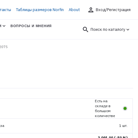
person
такты
Таблицы размеров Norfin
About
Вход/Регистрация
М
ВОПРОСЫ И МНЕНИЯ
search
Поиск по каталогу
 2075
Есть на
складе в
большом
количестве
аза
1 шт.
3 091.00
(-50 %)