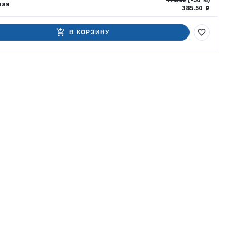
ная
385.50 ₽
add_shopping_cart
favorite_border
В КОРЗИНУ