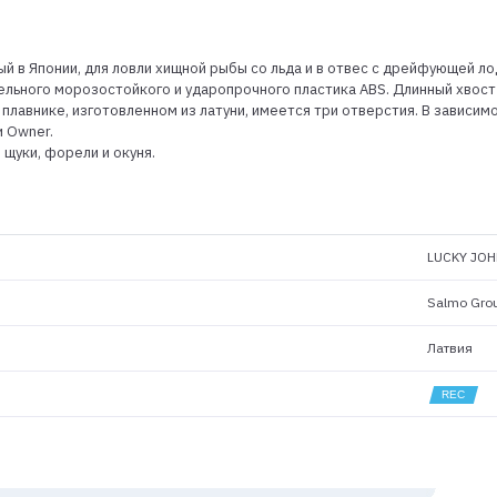
.
й в Японии, для ловли хищной рыбы со льда и в отвес с дрейфующей ло
льного морозостойкого и ударопрочного пластика ABS. Длинный хвост
плавнике, изготовленном из латуни, имеется три отверстия. В зависимо
 Owner.
 щуки, форели и окуня.
LUCKY JOH
Salmo Gro
Латвия