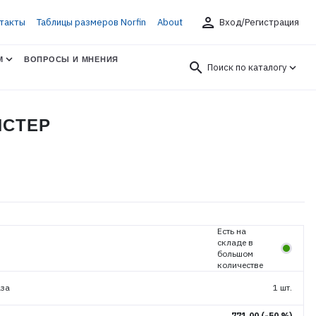
person
такты
Таблицы размеров Norfin
About
Вход/Регистрация
М
ВОПРОСЫ И МНЕНИЯ
search
Поиск по каталогу
ИСТЕР
Есть на
складе в
большом
количестве
аза
1 шт.
771.00
(-50 %)