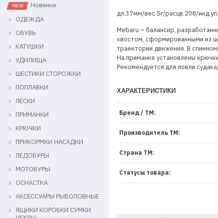
Новинки
дл.37мм/вес 5г/расцв.208/инд.уп
ОДЕЖДА
Mebaru – балансир, разработанны
ОБУВЬ
хвостом, сформированными из це
КАТУШКИ
траектории движения. В спинном 
На приманке установлены крючки
УДИЛИЩА
Рекомендуется для ловли судака,
ШЕСТИКИ СТОРОЖКИ
ПОПЛАВКИ
ХАРАКТЕРИСТИКИ
ЛЕСКИ
Бренд / ТМ:
ПРИМАНКИ
КРЮЧКИ
Производитель ТМ:
ПРИКОРМКИ НАСАДКИ
Страна ТМ:
ЛЕДОБУРЫ
МОТОБУРЫ
Статусы товара:
ОСНАСТКА
АКСЕССУАРЫ РЫБОЛОВНЫЕ
ЯЩИКИ КОРОБКИ СУМКИ
ЧЕХЛЫ