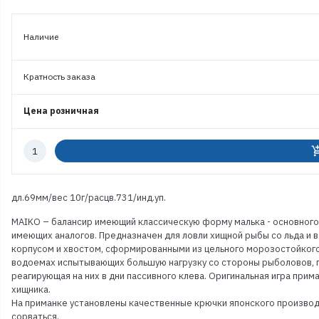
Наличие
Кратность заказа
Цена розничная
Количество
add_shoppi
к
заказу
дл.69мм/вес 10г/расцв.731/инд.уп.
MAIKO – балансир имеющий классическую форму малька - основного 
имеющих аналогов. Предназначен для ловли хищной рыбы со льда и в
корпусом и хвостом, сформированными из цельного морозостойкого 
водоемах испытывающих большую нагрузку со стороны рыболовов, г
реагирующая на них в дни пассивного клева. Оригинальная игра прим
хищника.
На приманке установлены качественные крючки японского производ
сорваться.