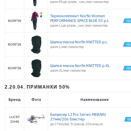
разм.M/цв.розов., син./мат.полиэстер
Термокомплект Norfin Women
PERFORMANCE SPACE BLUE 03 р.L
NORFIN
разм.L/цв.розов., син./мат.полиэстер
Шапка-маска Norfin KNITTED р.L
NORFIN
разм.L/мат.полиэстер
Шапка-маска Norfin KNITTED р.XL
NORFIN
разм.XL/мат.полиэстер
2.20.04. ПРИМАНКИ 50%
Бренд
Фото
Наименование
Балансир LJ Pro Series MEBARU
LUCKY
37мм/206 блистер
JOHN
дл.37мм/вес 5г/расцв.206/инд.уп.