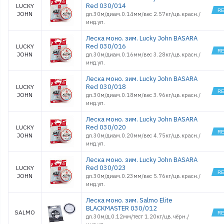
Red 030/014
LUCKY
JOHN
дл.30м/диам.0.14мм/вес 2.57кг/цв.красн./
инд.уп.
Леска моно. зим. Lucky John BASARA
Red 030/016
LUCKY
JOHN
дл.30м/диам.0.16мм/вес 3.28кг/цв.красн./
инд.уп.
Леска моно. зим. Lucky John BASARA
Red 030/018
LUCKY
JOHN
дл.30м/диам.0.18мм/вес 3.96кг/цв.красн./
инд.уп.
Леска моно. зим. Lucky John BASARA
Red 030/020
LUCKY
JOHN
дл.30м/диам.0.20мм/вес 4.75кг/цв.красн./
инд.уп.
Леска моно. зим. Lucky John BASARA
Red 030/023
LUCKY
JOHN
дл.30м/диам.0.23мм/вес 5.76кг/цв.красн./
инд.уп.
Леска моно. зим. Salmo Elite
BLACKMASTER 030/012
SALMO
дл.30м/д.0.12мм/тест 1.20кг/цв.чёрн./