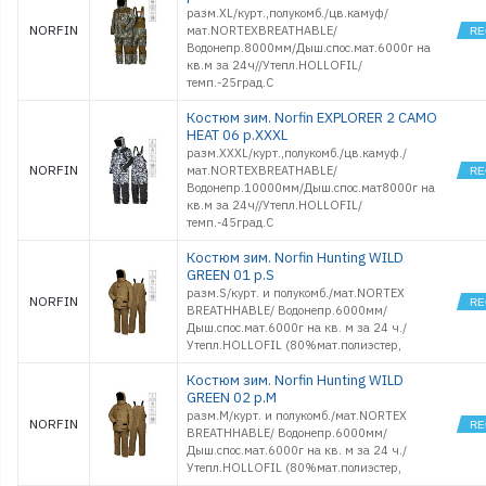
разм.XL/курт.,полукомб./цв.камуф/
NORFIN
мат.NORTEXBREATHABLE/
Водонепр.8000мм/Дыш.спос.мат.6000г на
кв.м за 24ч//Утепл.HOLLOFIL/
темп.-25град.С
Костюм зим. Norfin EXPLORER 2 CAMO
HEAT 06 р.XXXL
разм.XXXL/курт.,полукомб./цв.камуф./
NORFIN
мат.NORTEXBREATHABLE/
Водонепр.10000мм/Дыш.спос.мат8000г на
кв.м за 24ч//Утепл.HOLLOFIL/
темп.-45град.С
Костюм зим. Norfin Hunting WILD
GREEN 01 р.S
разм.S/курт. и полукомб./мат.NORTEX
NORFIN
BREATHHABLE/ Водонепр.6000мм/
Дыш.спос.мат.6000г на кв. м за 24 ч./
Утепл.HOLLOFIL (80%мат.полиэстер,
Костюм зим. Norfin Hunting WILD
GREEN 02 р.M
разм.M/курт. и полукомб./мат.NORTEX
NORFIN
BREATHHABLE/ Водонепр.6000мм/
Дыш.спос.мат.6000г на кв. м за 24 ч./
Утепл.HOLLOFIL (80%мат.полиэстер,