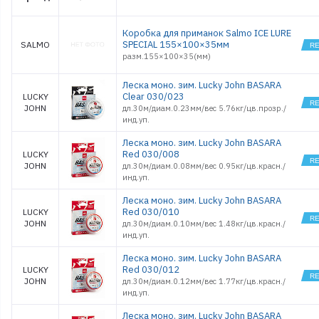
Коробка для приманок Salmo ICE LURE
SPECIAL 155×100×35мм
SALMO
разм.155×100×35(мм)
Леска моно. зим. Lucky John BASARA
Clear 030/023
LUCKY
JOHN
дл.30м/диам.0.23мм/вес 5.76кг/цв.прозр./
инд.уп.
Леска моно. зим. Lucky John BASARA
Red 030/008
LUCKY
JOHN
дл.30м/диам.0.08мм/вес 0.95кг/цв.красн./
инд.уп.
Леска моно. зим. Lucky John BASARA
Red 030/010
LUCKY
JOHN
дл.30м/диам.0.10мм/вес 1.48кг/цв.красн./
инд.уп.
Леска моно. зим. Lucky John BASARA
Red 030/012
LUCKY
JOHN
дл.30м/диам.0.12мм/вес 1.77кг/цв.красн./
инд.уп.
Леска моно. зим. Lucky John BASARA