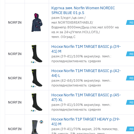
Куртка зим. Norfin Women NORDIC
SPACE BLUE 01 р.S
разм.S/курт./цв.cин./
NORFIN
мат.NORTEXBREATHABLE/
Водонепр.8000мм/Дыш.спос.мат.6000г на
кв.м за 24ч//Утепл.HOLLOFIL/
темп.-30град.С
Носки Norfin T1M TARGET BASIC р.(39-
41) M
NORFIN
разм.(39-41)/100% акрил/окр. темп.:
прохладно/активность: средняя
Носки Norfin T1M TARGET BASIC р.(42-
44) L
NORFIN
разм.(42-44)/100% акрил/окр. темп.:
прохладно/активность: средняя
Носки Norfin T1M TARGET BASIC р.(45-
47) XL
NORFIN
разм.(39-41)/100% акрил/окр. темп.:
прохладно/активность: средняя
Носки Norfin T1P TARGET HEAVY р.(39-
41) M
NORFIN
разм.(39-41)/70% акрил, 20% полиэстер,
5% шерсть, 5% эластан/окр. темп.: