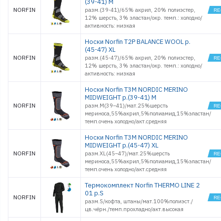
(39-41) M
NORFIN
разм.(39-41)/65% акрил, 20% полиэстер,
12% шерсть, 3% эластан/окр. темп.: холодно/
активность: низкая
Носки Norfin T2P BALANCE WOOL р.
(45-47) XL
NORFIN
разм.(45-47)/65% акрил, 20% полиэстер,
12% шерсть, 3% эластан/окр. темп.: холодно/
активность: низкая
Носки Norfin T3M NORDIC MERINO
MIDWEIGHT р.(39-41) M
NORFIN
разм.M(39–41)/мат.25%шерсть
мериноса,55%акрил,5%полиамид,15%эластан/
темп.очень холодно/акт.средняя
Носки Norfin T3M NORDIC MERINO
MIDWEIGHT р.(45-47) XL
NORFIN
разм.XL(45–47)/мат.25%шерсть
мериноса,55%акрил,5%полиамид,15%эластан/
темп.очень холодно/акт.средняя
Термокомплект Norfin THERMO LINE 2
01 р.S
NORFIN
разм.S/кофта, штаны/мат.100%полиэст./
цв.чёрн./темп.прохладно/акт.высокая