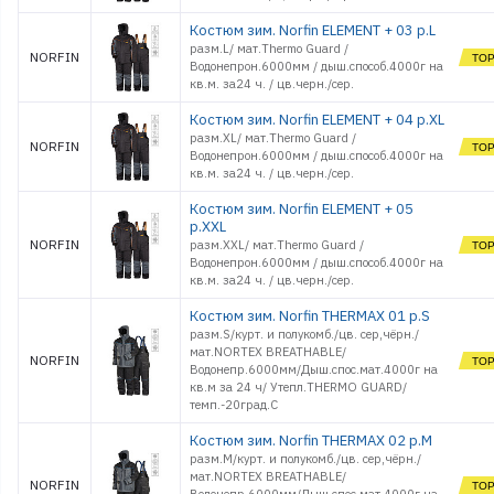
Костюм зим. Norfin ELEMENT + 03 р.L
разм.L/ мат.Thermo Guard /
NORFIN
Водонепрон.6000мм / дыш.способ.4000г на
кв.м. за24 ч. / цв.черн./сер.
Костюм зим. Norfin ELEMENT + 04 р.XL
разм.XL/ мат.Thermo Guard /
NORFIN
Водонепрон.6000мм / дыш.способ.4000г на
кв.м. за24 ч. / цв.черн./сер.
Костюм зим. Norfin ELEMENT + 05
р.XXL
NORFIN
разм.XXL/ мат.Thermo Guard /
Водонепрон.6000мм / дыш.способ.4000г на
кв.м. за24 ч. / цв.черн./сер.
Костюм зим. Norfin THERMAX 01 р.S
разм.S/курт. и полукомб./цв. сер,чёрн./
мат.NORTEX BREATHABLE/
NORFIN
Водонепр.6000мм/Дыш.спос.мат.4000г на
кв.м за 24 ч/ Утепл.THERMO GUARD/
темп.-20град.С
Костюм зим. Norfin THERMAX 02 р.M
разм.M/курт. и полукомб./цв. сер,чёрн./
мат.NORTEX BREATHABLE/
NORFIN