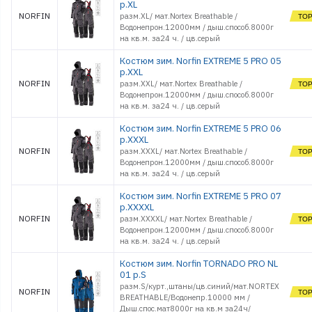
р.XL
Стойки и Держатели
NORFIN
разм.XL/ мат.Nortex Breathable /
Сторожки, кивки,
Водонепрон.12000мм / дыш.способ.8000г
шестики
на кв.м. за24 ч. / цв.серый
Сумки, Рюкзаки,
Емкости
Костюм зим. Norfin EXTREME 5 PRO 05
Термосы и Термосумки
р.XXL
NORFIN
Удочки зимние
разм.XXL/ мат.Nortex Breathable /
Водонепрон.12000мм / дыш.способ.8000г
Чехлы и Тубусы
на кв.м. за24 ч. / цв.серый
Костюм зим. Norfin EXTREME 5 PRO 06
р.XXXL
NORFIN
разм.XXXL/ мат.Nortex Breathable /
Водонепрон.12000мм / дыш.способ.8000г
на кв.м. за24 ч. / цв.серый
Костюм зим. Norfin EXTREME 5 PRO 07
р.XXXXL
NORFIN
разм.XXXXL/ мат.Nortex Breathable /
Водонепрон.12000мм / дыш.способ.8000г
на кв.м. за24 ч. / цв.серый
Костюм зим. Norfin TORNADO PRO NL
01 р.S
разм.S/курт.,штаны/цв.синий/мат.NORTEX
NORFIN
BREATHABLE/Водонепр.10000 мм /
Дыш.спос.мат8000г на кв.м за24ч/