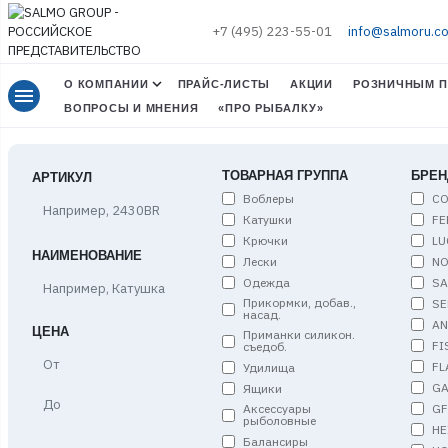
+7 (495) 223-55-01
info@salmoru.c
О КОМПАНИИ
ПРАЙС-ЛИСТЫ
АКЦИИ
РОЗНИЧНЫМ П
menu
ВОПРОСЫ И МНЕНИЯ
«ПРО РЫБАЛКУ»
ТОВАРНАЯ ГРУППА
БРЕН
АРТИКУЛ
Воблеры
C
Катушки
FE
Крючки
LU
НАИМЕНОВАНИЕ
Лески
NO
Одежда
S
Прикормки, добав.,
SE
насад.
A
ЦЕНА
Приманки силикон.
FI
съедоб.
Цена,
FL
Удилища
от
G
Ящики
Цена,
G
Аксессуары
до
рыболовные
HE
Балансиры