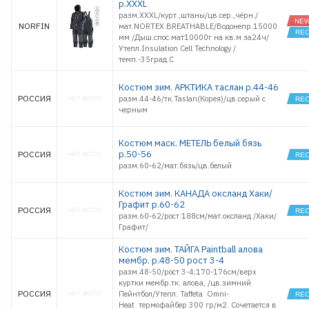
р.XXXL
разм.XXXL/курт.,штаны/цв.сер.,чёрн./
NORFIN
мат.NORTEX BREATHABLE/Водонепр.15000
мм /Дыш.спос.мат10000г на кв.м за24ч/
Утепл.Insulation Cell Technology /
темп.-35град.С
Костюм зим. АРКТИКА таслан р.44-46
РОССИЯ
разм.44-46/тк.Taslan(Корея)/цв.серый с
черным
Костюм маск. МЕТЕЛЬ белый бязь
р.50-56
РОССИЯ
разм.60-62/мат.бязь/цв.белый
Костюм зим. КАНАДА оксланд Хаки/
Графит р.60-62
РОССИЯ
разм.60-62/рост 188см/мат.оксланд /Хаки/
Графит/
Костюм зим. ТАЙГА Paintball алова
мембр. р.48-50 рост 3-4
разм.48-50/рост 3-4;170-176см/верх
куртки мембр.тк. алова, /цв.зимний
РОССИЯ
Пейнтбол/Утепл. Taffeta Omni-
Heat термофайбер 300 гр/м2. Сочетается в