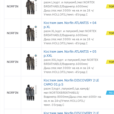
разм.L/курт. и полукомб./мат.NORTEX
NORFIN
BREATHABLE/Водонепр.6000мм/
Дыш.спос.мат.3000г на кв.м за 24 ч/
Утепл.HOLLOFIL/темп.-45град.С
Костюм зим. Norfin ATLANTIS + 04
р.XL
разм.ХL/курт. и полукомб./мат.NORTEX
NORFIN
BREATHABLE/Водонепр.6000мм/
Дыш.спос.мат.3000г на кв.м за 24 ч/
Утепл.HOLLOFIL/темп.-45град.С
Костюм зим. Norfin ATLANTIS + 05
р.XXL
разм.XХL/курт. и полукомб./мат.NORTEX
NORFIN
BREATHABLE/Водонепр.6000мм/
Дыш.спос.мат.3000г на кв.м за 24 ч/
Утепл.HOLLOFIL/темп.-45град.С
Костюм зим. Norfin DISCOVERY 2 LE
CAMO 01 р.S
разм.S/курт.,полукомб./цв.камуф/
NORFIN
мат.NORTEXBREATHABLE/
Водонепр.8000мм/Дыш.спос.мат.6000г на
кв.м за 24ч//Утепл.HOLLOFIL/
темп.-35град.С
Костюм зим. Norfin DISCOVERY 2 LE