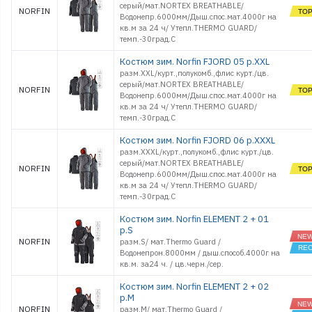
серый/мат.NORTEX BREATHABLE/
NORFIN
Водонепр.6000мм/Дыш.спос.мат.4000г на
кв.м за 24 ч/ Утепл.THERMO GUARD/
темп.-30град.С
Костюм зим. Norfin FJORD 05 р.XXL
разм.XXL/курт.,полукомб.,флис курт./цв.
серый/мат.NORTEX BREATHABLE/
NORFIN
Водонепр.6000мм/Дыш.спос.мат.4000г на
кв.м за 24 ч/ Утепл.THERMO GUARD/
темп.-30град.С
Костюм зим. Norfin FJORD 06 р.XXXL
разм.XXXL/курт.,полукомб.,флис курт./цв.
серый/мат.NORTEX BREATHABLE/
NORFIN
Водонепр.6000мм/Дыш.спос.мат.4000г на
кв.м за 24 ч/ Утепл.THERMO GUARD/
темп.-30град.С
Костюм зим. Norfin ELEMENT 2 + 01
р.S
NORFIN
разм.S/ мат.Thermo Guard /
Водонепрон.8000мм / дыш.способ.4000г на
кв.м. за24 ч. / цв.черн./сер.
Костюм зим. Norfin ELEMENT 2 + 02
р.M
NORFIN
разм.M/ мат.Thermo Guard /