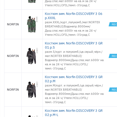
Дыш.спос.мат.6000г на кв.м за 24 ч/
Утепл.HOLLOFIL/темп.-35град.С
Костюм зим. Norfin DISCOVERY 3 06
р.XXXL
разм.XXXL/курт.,полукомб./мат.NORTEX
NORFIN
BREATHABLE/Водонепр.8000мм/
Дыш.спос.мат.6000г на кв.м за 24 ч/
Утепл.HOLLOFIL/темп.-35град.С
Костюм зим. Norfin DISCOVERY 3 GR
01 р.S
разм.S/курт. и полукомб./цв.серый,чёрн./
NORFIN
мат.NORTEX BREATHABLE/
Водонепр.8000мм/Дыш.спос.мат.6000г на
кв.м за 24 ч/ Утепл.HOLLOFIL/
темп.-35град.С
Костюм зим. Norfin DISCOVERY 3 GR
02 р.M
разм.M/курт. и полукомб./цв.серый,чёрн./
NORFIN
мат.NORTEX BREATHABLE/
Водонепр.8000мм/Дыш.спос.мат.6000г на
кв.м за 24 ч/ Утепл.HOLLOFIL/
темп.-35град.С
Костюм зим. Norfin DISCOVERY 3 GR
02 р.M-L