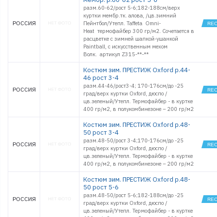
разм.60-62/рост 5-6;182-188см/верх
куртки мембр.тк. алова, /цв.зимний
РОССИЯ
Пейнтбол/Утепл. Taffeta Omni-
Heat термофайбер 300 гр/м2. Сочетается в
расцветке с зимней шапкой-ушанкой
Paintball, с искусственным мехом
Волк. артикул Z315-**-**
Костюм зим. ПРЕСТИЖ Oxford р.44-
46 рост 3-4
разм.44-46/рост3-4; 170-176см/до -25
РОССИЯ
град/верх куртки Oxford, дюспо /
цв.зеленый/Утепл. Термофайбер - в куртке
400 гр/м2, в полукомбинезоне – 200 гр/м2
Костюм зим. ПРЕСТИЖ Oxford р.48-
50 рост 3-4
разм.48-50/рост 3-4;170-176см/до -25
РОССИЯ
град/верх куртки Oxford, дюспо /
цв.зеленый/Утепл. Термофайбер - в куртке
400 гр/м2, в полукомбинезоне – 200 гр/м2
Костюм зим. ПРЕСТИЖ Oxford р.48-
50 рост 5-6
разм.48-50/рост 5-6;182-188см/до -25
РОССИЯ
град/верх куртки Oxford, дюспо /
цв.зеленый/Утепл. Термофайбер - в куртке