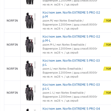
Водонепрон.12000мм / дыш.способ.8000г
на кв.м. за24 ч. / цв.серый
Обувь
Оснастки поплавочные
Костюм зим. Norfin EXTREME 5 PRO 02
Оснастки фидерные
р.M
Очки
NORFIN
разм.M/ мат.Nortex Breathable /
Водонепрон.12000мм / дыш.способ.8000г
Палатки, Тенты, Зонты
на кв.м. за24 ч. / цв.серый
Поводки
Подсачеки, садки
Костюм зим. Norfin EXTREME 5 PRO 02
р.M-L
Поплавки
NORFIN
разм.M-L/ мат.Nortex Breathable /
Приманки джиговые
Водонепрон.12000мм / дыш.способ.8000г
Приманки морские
на кв.м. за24 ч. / цв.серый
силиконовые
Приманки
Костюм зим. Norfin EXTREME 5 PRO 03
силиконовые
р.L
Принадлежности
NORFIN
разм.L/ мат.Nortex Breathable /
походные
Водонепрон.12000мм / дыш.способ.8000г
Рекламные товары
на кв.м. за24 ч. / цв.серый
Рыбки поролоновые
Костюм зим. Norfin EXTREME 5 PRO 03
Санки
р.L-L
Светлячки
NORFIN
разм.L-L/ мат.Nortex Breathable /
Спальники
Водонепрон.12000мм / дыш.способ.8000г
на кв.м. за24 ч. / цв.серый
Спасжилеты
Стенды и
Костюм зим. Norfin EXTREME 5 PRO 04
оборудование