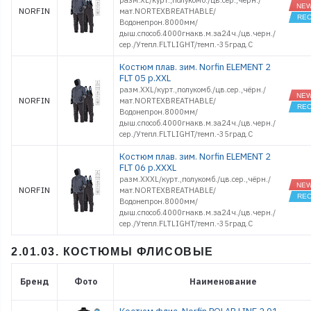
разм.XL/курт.,полукомб./цв.сер.,чёрн./
NORFIN
мат.NORTEXBREATHABLE/
Водонепрон.8000мм/
дыш.способ.4000гнакв.м.за24ч./цв.черн./
сер./Утепл.FLTLIGHT/темп.-35град.С
Костюм плав. зим. Norfin ELEMENT 2
FLT 05 р.XXL
разм.XXL/курт.,полукомб./цв.сер.,чёрн./
NORFIN
мат.NORTEXBREATHABLE/
Водонепрон.8000мм/
дыш.способ.4000гнакв.м.за24ч./цв.черн./
сер./Утепл.FLTLIGHT/темп.-35град.С
Костюм плав. зим. Norfin ELEMENT 2
FLT 06 р.XXXL
разм.XXXL/курт.,полукомб./цв.сер.,чёрн./
NORFIN
мат.NORTEXBREATHABLE/
Водонепрон.8000мм/
дыш.способ.4000гнакв.м.за24ч./цв.черн./
сер./Утепл.FLTLIGHT/темп.-35град.С
2.01.03. КОСТЮМЫ ФЛИСОВЫЕ
Бренд
Фото
Наименование