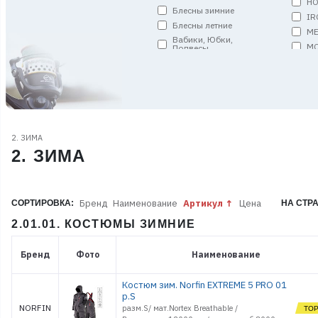
HO
Блесны зимние
IR
Блесны летние
ME
Вабики, Юбки,
MO
Подвесы
MS
Вертлюги, застежки,
кольца, спирали
PE
Грузила
RE
Джиг-головки
SA
Донки и Амортизаторы
SA
Запчасти
S
2. ЗИМА
Кольца пропускные
SO
2. ЗИМА
Комплекты (уд. оснащ.)
ST
Кормушки и Монтажи
TO
Коробки
VI
Бренд
Наименование
Артикул
Цена
СОРТИРОВКА:
НА СТР
Ледобуры и
W
Мотоледобуры
2.01.01. КОСТЮМЫ ЗИМНИЕ
АР
Лески плетёные
Р
Лодки и аксессуары
Бренд
Фото
Наименование
С
Матрасы и Одеяла
Мебель
Костюм зим. Norfin EXTREME 5 PRO 01
Мормышки
р.S
Мотыльницы
NORFIN
разм.S/ мат.Nortex Breathable /
Оборудование газовое