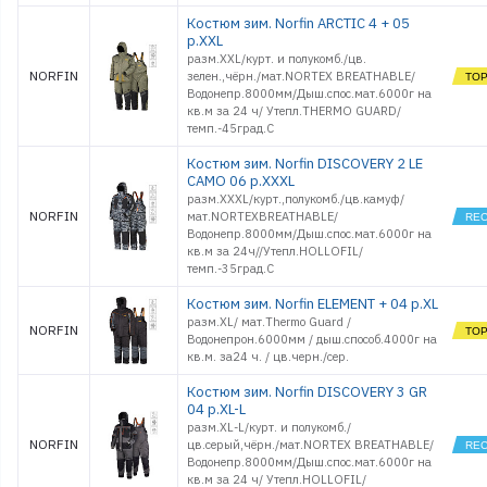
Костюм зим. Norfin ARCTIC 4 + 05
р.XXL
разм.XXL/курт. и полукомб./цв.
NORFIN
зелен.,чёрн./мат.NORTEX BREATHABLE/
Водонепр.8000мм/Дыш.спос.мат.6000г на
кв.м за 24 ч/ Утепл.THERMO GUARD/
темп.-45град.С
Костюм зим. Norfin DISCOVERY 2 LE
CAMO 06 р.XXXL
разм.XXXL/курт.,полукомб./цв.камуф/
NORFIN
мат.NORTEXBREATHABLE/
Водонепр.8000мм/Дыш.спос.мат.6000г на
кв.м за 24ч//Утепл.HOLLOFIL/
темп.-35град.С
Костюм зим. Norfin ELEMENT + 04 р.XL
разм.XL/ мат.Thermo Guard /
NORFIN
Водонепрон.6000мм / дыш.способ.4000г на
кв.м. за24 ч. / цв.черн./сер.
Костюм зим. Norfin DISCOVERY 3 GR
04 р.XL-L
разм.XL-L/курт. и полукомб./
NORFIN
цв.серый,чёрн./мат.NORTEX BREATHABLE/
Водонепр.8000мм/Дыш.спос.мат.6000г на
кв.м за 24 ч/ Утепл.HOLLOFIL/