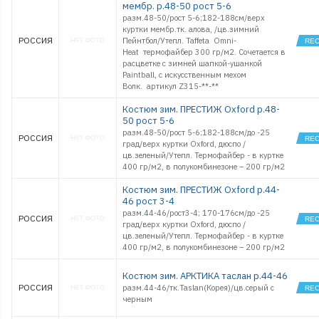
мембр. р.48-50 рост 5-6
разм.48-50/рост 5-6;182-188см/верх
куртки мембр.тк. алова, /цв.зимний
РОССИЯ
Пейнтбол/Утепл. Taffeta Omni-
Heat термофайбер 300 гр/м2. Сочетается в
расцветке с зимней шапкой-ушанкой
Paintball, с искусственным мехом
Волк. артикул Z315-**-**
Костюм зим. ПРЕСТИЖ Oxford р.48-
50 рост 5-6
разм.48-50/рост 5-6;182-188см/до -25
РОССИЯ
град/верх куртки Oxford, дюспо /
цв.зеленый/Утепл. Термофайбер - в куртке
400 гр/м2, в полукомбинезоне – 200 гр/м2
Костюм зим. ПРЕСТИЖ Oxford р.44-
46 рост 3-4
разм.44-46/рост3-4; 170-176см/до -25
РОССИЯ
град/верх куртки Oxford, дюспо /
цв.зеленый/Утепл. Термофайбер - в куртке
400 гр/м2, в полукомбинезоне – 200 гр/м2
Костюм зим. АРКТИКА таслан р.44-46
РОССИЯ
разм.44-46/тк.Taslan(Корея)/цв.серый с
черным