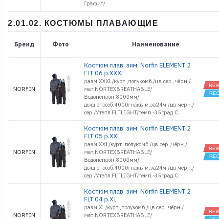
Графит/
2.01.02. КОСТЮМЫ ПЛАВАЮЩИЕ
Бренд
Фото
Наименование
Костюм плав. зим. Norfin ELEMENT 2
FLT 06 р.XXXL
разм.XXXL/курт.,полукомб./цв.сер.,чёрн./
NORFIN
мат.NORTEXBREATHABLE/
Водонепрон.8000мм/
дыш.способ.4000гнакв.м.за24ч./цв.черн./
сер./Утепл.FLTLIGHT/темп.-35град.С
Костюм плав. зим. Norfin ELEMENT 2
FLT 05 р.XXL
разм.XXL/курт.,полукомб./цв.сер.,чёрн./
NORFIN
мат.NORTEXBREATHABLE/
Водонепрон.8000мм/
дыш.способ.4000гнакв.м.за24ч./цв.черн./
сер./Утепл.FLTLIGHT/темп.-35град.С
Костюм плав. зим. Norfin ELEMENT 2
FLT 04 р.XL
разм.XL/курт.,полукомб./цв.сер.,чёрн./
NORFIN
мат.NORTEXBREATHABLE/