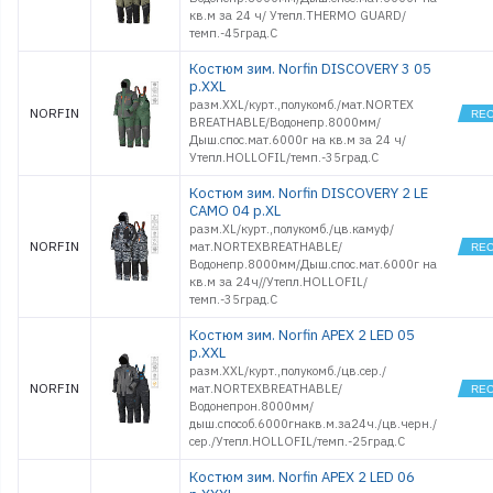
кв.м за 24 ч/ Утепл.THERMO GUARD/
темп.-45град.С
Костюм зим. Norfin DISCOVERY 3 05
р.XXL
разм.XXL/курт.,полукомб./мат.NORTEX
NORFIN
BREATHABLE/Водонепр.8000мм/
Дыш.спос.мат.6000г на кв.м за 24 ч/
Утепл.HOLLOFIL/темп.-35град.С
Костюм зим. Norfin DISCOVERY 2 LE
CAMO 04 р.XL
разм.XL/курт.,полукомб./цв.камуф/
NORFIN
мат.NORTEXBREATHABLE/
Водонепр.8000мм/Дыш.спос.мат.6000г на
кв.м за 24ч//Утепл.HOLLOFIL/
темп.-35град.С
Костюм зим. Norfin APEX 2 LED 05
р.XXL
разм.XXL/курт.,полукомб./цв.сер./
NORFIN
мат.NORTEXBREATHABLE/
Водонепрон.8000мм/
дыш.способ.6000гнакв.м.за24ч./цв.черн./
сер./Утепл.HOLLOFIL/темп.-25град.С
Костюм зим. Norfin APEX 2 LED 06