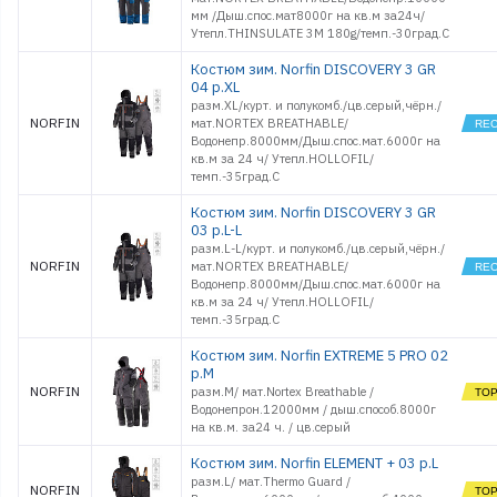
мм /Дыш.спос.мат8000г на кв.м за24ч/
Утепл.THINSULATE 3M 180g/темп.-30град.С
Костюм зим. Norfin DISCOVERY 3 GR
04 р.XL
разм.XL/курт. и полукомб./цв.серый,чёрн./
NORFIN
мат.NORTEX BREATHABLE/
Водонепр.8000мм/Дыш.спос.мат.6000г на
кв.м за 24 ч/ Утепл.HOLLOFIL/
темп.-35град.С
Костюм зим. Norfin DISCOVERY 3 GR
03 р.L-L
разм.L-L/курт. и полукомб./цв.серый,чёрн./
NORFIN
мат.NORTEX BREATHABLE/
Водонепр.8000мм/Дыш.спос.мат.6000г на
кв.м за 24 ч/ Утепл.HOLLOFIL/
темп.-35град.С
Костюм зим. Norfin EXTREME 5 PRO 02
р.M
NORFIN
разм.M/ мат.Nortex Breathable /
Водонепрон.12000мм / дыш.способ.8000г
на кв.м. за24 ч. / цв.серый
Костюм зим. Norfin ELEMENT + 03 р.L
разм.L/ мат.Thermo Guard /
NORFIN