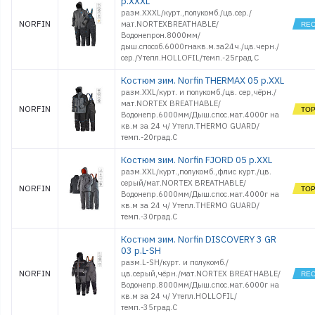
р.XXXL
разм.XXXL/курт.,полукомб./цв.сер./
NORFIN
мат.NORTEXBREATHABLE/
Водонепрон.8000мм/
дыш.способ.6000гнакв.м.за24ч./цв.черн./
сер./Утепл.HOLLOFIL/темп.-25град.С
Костюм зим. Norfin THERMAX 05 р.XXL
разм.XXL/курт. и полукомб./цв. сер,чёрн./
мат.NORTEX BREATHABLE/
NORFIN
Водонепр.6000мм/Дыш.спос.мат.4000г на
кв.м за 24 ч/ Утепл.THERMO GUARD/
темп.-20град.С
Костюм зим. Norfin FJORD 05 р.XXL
разм.XXL/курт.,полукомб.,флис курт./цв.
серый/мат.NORTEX BREATHABLE/
NORFIN
Водонепр.6000мм/Дыш.спос.мат.4000г на
кв.м за 24 ч/ Утепл.THERMO GUARD/
темп.-30град.С
Костюм зим. Norfin DISCOVERY 3 GR
03 р.L-SH
разм.L-SH/курт. и полукомб./
NORFIN
цв.серый,чёрн./мат.NORTEX BREATHABLE/
Водонепр.8000мм/Дыш.спос.мат.6000г на
кв.м за 24 ч/ Утепл.HOLLOFIL/
темп.-35град.С