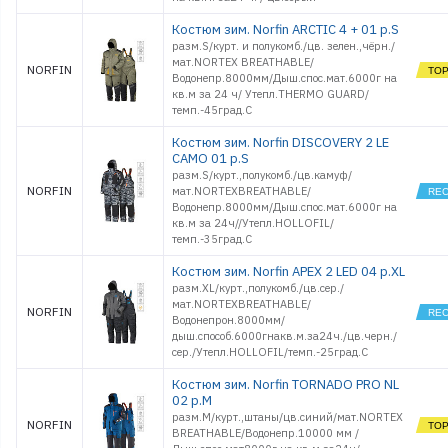
Костюм зим. Norfin ARCTIC 4 + 01 р.S
разм.S/курт. и полукомб./цв. зелен.,чёрн./
мат.NORTEX BREATHABLE/
NORFIN
Водонепр.8000мм/Дыш.спос.мат.6000г на
кв.м за 24 ч/ Утепл.THERMO GUARD/
темп.-45град.С
Костюм зим. Norfin DISCOVERY 2 LE
CAMO 01 р.S
разм.S/курт.,полукомб./цв.камуф/
NORFIN
мат.NORTEXBREATHABLE/
Водонепр.8000мм/Дыш.спос.мат.6000г на
кв.м за 24ч//Утепл.HOLLOFIL/
темп.-35град.С
Костюм зим. Norfin APEX 2 LED 04 р.XL
разм.XL/курт.,полукомб./цв.сер./
мат.NORTEXBREATHABLE/
NORFIN
Водонепрон.8000мм/
дыш.способ.6000гнакв.м.за24ч./цв.черн./
сер./Утепл.HOLLOFIL/темп.-25град.С
Костюм зим. Norfin TORNADO PRO NL
02 р.M
разм.M/курт.,штаны/цв.синий/мат.NORTEX
NORFIN
BREATHABLE/Водонепр.10000 мм /