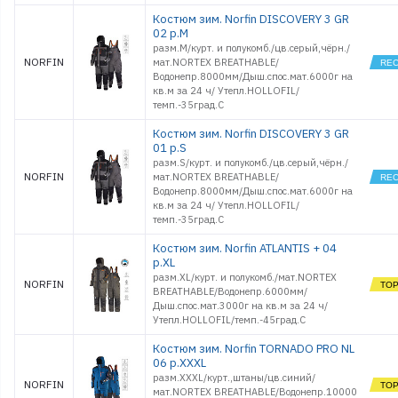
Костюм зим. Norfin DISCOVERY 3 GR
02 р.M
разм.M/курт. и полукомб./цв.серый,чёрн./
NORFIN
мат.NORTEX BREATHABLE/
Водонепр.8000мм/Дыш.спос.мат.6000г на
кв.м за 24 ч/ Утепл.HOLLOFIL/
темп.-35град.С
Костюм зим. Norfin DISCOVERY 3 GR
01 р.S
разм.S/курт. и полукомб./цв.серый,чёрн./
NORFIN
мат.NORTEX BREATHABLE/
Водонепр.8000мм/Дыш.спос.мат.6000г на
кв.м за 24 ч/ Утепл.HOLLOFIL/
темп.-35град.С
Костюм зим. Norfin ATLANTIS + 04
р.XL
разм.ХL/курт. и полукомб./мат.NORTEX
NORFIN
BREATHABLE/Водонепр.6000мм/
Дыш.спос.мат.3000г на кв.м за 24 ч/
Утепл.HOLLOFIL/темп.-45град.С
Костюм зим. Norfin TORNADO PRO NL
06 р.XXXL
разм.XXXL/курт.,штаны/цв.синий/
NORFIN
мат.NORTEX BREATHABLE/Водонепр.10000