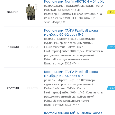
Костюм зим. Norfin ARCTIC 4 + 04 р.XL
разм.XL/курт. и полукомб./цв. зелен.,чёрн./
мат.NORTEX BREATHABLE/
NORFIN
Водонепр.8000мм/Дыш.спос.мат.6000г на
кв.м за 24 ч/ Утепл.THERMO GUARD/
темп.-45град.С
Костюм зим. ТАЙГА Paintball алова
мембр. р.60-62 рост 5-6
разм.60-62/рост 5-6;182-188см/верх
куртки мембр.тк. алова, /цв.зимний
РОССИЯ
Пейнтбол/Утепл. Taffeta Omni-
Heat термофайбер 300 гр/м2. Сочетается в
расцветке с зимней шапкой-ушанкой
Paintball, с искусственным мехом
Волк. артикул Z315-**-**
Костюм зим. ТАЙГА Paintball алова
мембр. р.52-54 рост 5-6
разм.52-54/рост 5-6;180-182см/верх
куртки мембр.тк. алова, /цв.зимний
РОССИЯ
Пейнтбол/Утепл. Taffeta Omni-
Heat термофайбер 300 гр/м2. Сочетается в
расцветке с зимней шапкой-ушанкой
Paintball, с искусственным мехом
Волк. артикул Z315-**-**
Костюм зимний ТАЙГА Paintball алова