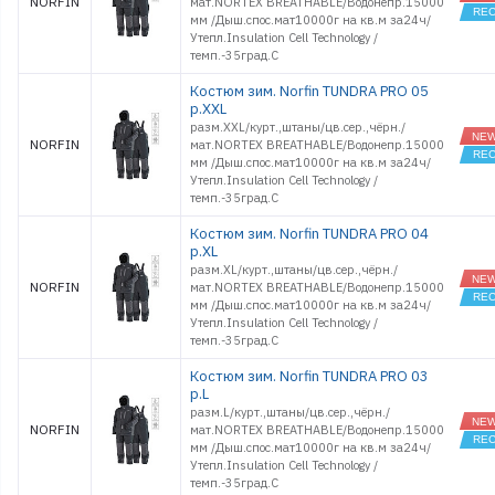
NORFIN
мат.NORTEX BREATHABLE/Водонепр.15000
мм /Дыш.спос.мат10000г на кв.м за24ч/
Обувь
Утепл.Insulation Cell Technology /
Оснастки поплавочные
темп.-35град.С
Оснастки фидерные
Костюм зим. Norfin TUNDRA PRO 05
Очки
р.XXL
Палатки, Тенты, Зонты
разм.XXL/курт.,штаны/цв.сер.,чёрн./
Поводки
NORFIN
мат.NORTEX BREATHABLE/Водонепр.15000
Подсачеки, садки
мм /Дыш.спос.мат10000г на кв.м за24ч/
Утепл.Insulation Cell Technology /
Поплавки
темп.-35град.С
Приманки джиговые
Приманки морские
Костюм зим. Norfin TUNDRA PRO 04
силиконовые
р.XL
Приманки
разм.XL/курт.,штаны/цв.сер.,чёрн./
силиконовые
NORFIN
мат.NORTEX BREATHABLE/Водонепр.15000
Принадлежности
мм /Дыш.спос.мат10000г на кв.м за24ч/
походные
Утепл.Insulation Cell Technology /
Рекламные товары
темп.-35град.С
Рыбки поролоновые
Костюм зим. Norfin TUNDRA PRO 03
Санки
р.L
Светлячки
разм.L/курт.,штаны/цв.сер.,чёрн./
Спальники
NORFIN
мат.NORTEX BREATHABLE/Водонепр.15000
мм /Дыш.спос.мат10000г на кв.м за24ч/
Спасжилеты
Утепл.Insulation Cell Technology /
Стенды и
темп.-35град.С
оборудование