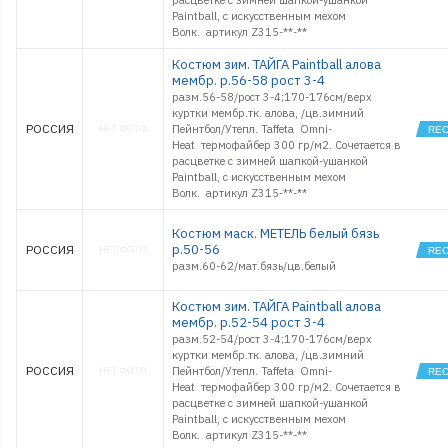
расцветке с зимней шапкой-ушанкой
Paintball, с искусственным мехом
Волк. артикул Z315-**-**
Костюм зим. ТАЙГА Paintball алова
мембр. р.56-58 рост 3-4
разм.56-58/рост 3-4;170-176см/верх
куртки мембр.тк. алова, /цв.зимний
РОССИЯ
Пейнтбол/Утепл. Taffeta Omni-
Heat термофайбер 300 гр/м2. Сочетается в
расцветке с зимней шапкой-ушанкой
Paintball, с искусственным мехом
Волк. артикул Z315-**-**
Костюм маск. МЕТЕЛЬ белый бязь
р.50-56
РОССИЯ
разм.60-62/мат.бязь/цв.белый
Костюм зим. ТАЙГА Paintball алова
мембр. р.52-54 рост 3-4
разм.52-54/рост 3-4;170-176см/верх
куртки мембр.тк. алова, /цв.зимний
РОССИЯ
Пейнтбол/Утепл. Taffeta Omni-
Heat термофайбер 300 гр/м2. Сочетается в
расцветке с зимней шапкой-ушанкой
Paintball, с искусственным мехом
Волк. артикул Z315-**-**