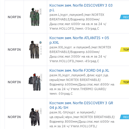
Костюм зим. Norfin DISCOVERY 3 03
р.L
разм.L/курт.,полукомб./мат.NORTEX
NORFIN
BREATHABLE/Водонепр.8000мм/
Дыш.спос.мат.6000г на кв.м за 24 ч/
Утепл.HOLLOFIL/темп.-35град.С
Костюм зим. Norfin ATLANTIS + 05
р.XXL
разм.XХL/курт. и полукомб./мат.NORTEX
NORFIN
BREATHABLE/Водонепр.6000мм/
Дыш.спос.мат.3000г на кв.м за 24 ч/
Утепл.HOLLOFIL/темп.-45град.С
Костюм зим. Norfin FJORD 04 р.XL
разм.XL/курт.,полукомб.,флис курт./цв.
серый/мат.NORTEX BREATHABLE/
NORFIN
Водонепр.6000мм/Дыш.спос.мат.4000г на
кв.м за 24 ч/ Утепл.THERMO GUARD/
темп.-30град.С
Костюм зим. Norfin DISCOVERY 3 GR
04 р.XL-SH
разм.XL-SH/курт. и полукомб./
NORFIN
цв.серый,чёрн./мат.NORTEX BREATHABLE/
Водонепр.8000мм/Дыш.спос.мат.6000г на
кв.м за 24 ч/ Утепл.HOLLOFIL/