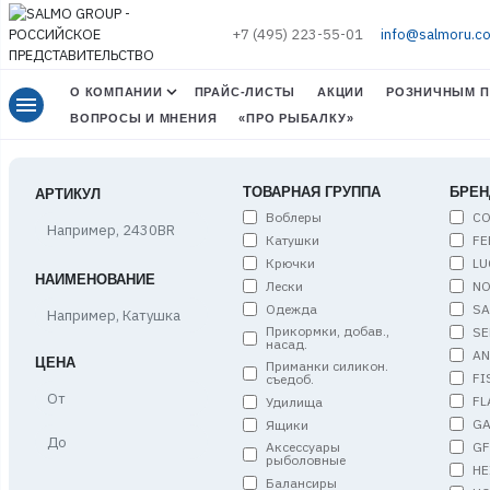
+7 (495) 223-55-01
info@salmoru.c
О КОМПАНИИ
ПРАЙС-ЛИСТЫ
АКЦИИ
РОЗНИЧНЫМ П
menu
ВОПРОСЫ И МНЕНИЯ
«ПРО РЫБАЛКУ»
ТОВАРНАЯ ГРУППА
БРЕН
АРТИКУЛ
Воблеры
C
Катушки
FE
Крючки
LU
НАИМЕНОВАНИЕ
Лески
NO
Одежда
S
Прикормки, добав.,
SE
насад.
A
ЦЕНА
Приманки силикон.
FI
съедоб.
Цена,
FL
Удилища
от
G
Ящики
Цена,
G
Аксессуары
до
рыболовные
HE
Балансиры