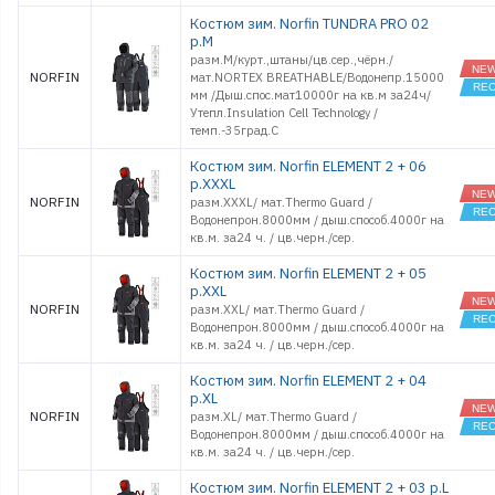
Стойки и Держатели
Костюм зим. Norfin TUNDRA PRO 02
Сторожки, кивки,
р.M
шестики
разм.M/курт.,штаны/цв.сер.,чёрн./
Сумки, Рюкзаки,
NORFIN
мат.NORTEX BREATHABLE/Водонепр.15000
Емкости
мм /Дыш.спос.мат10000г на кв.м за24ч/
Термосы и Термосумки
Утепл.Insulation Cell Technology /
темп.-35град.С
Удочки зимние
Чехлы и Тубусы
Костюм зим. Norfin ELEMENT 2 + 06
р.XXXL
NORFIN
разм.XXXL/ мат.Thermo Guard /
Водонепрон.8000мм / дыш.способ.4000г на
кв.м. за24 ч. / цв.черн./сер.
Костюм зим. Norfin ELEMENT 2 + 05
р.XXL
NORFIN
разм.XXL/ мат.Thermo Guard /
Водонепрон.8000мм / дыш.способ.4000г на
кв.м. за24 ч. / цв.черн./сер.
Костюм зим. Norfin ELEMENT 2 + 04
р.XL
NORFIN
разм.XL/ мат.Thermo Guard /
Водонепрон.8000мм / дыш.способ.4000г на
кв.м. за24 ч. / цв.черн./сер.
Костюм зим. Norfin ELEMENT 2 + 03 р.L