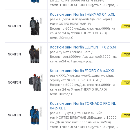
Дыш.спос.мат8000г на кв.м за24ч/
Утепл.THINSULATE 3M 180g/темп.-30град.С
Костюм зим. Norfin THERMAX 04 р.XL
разм.XL/курт. и полукомб./цв. сер,чёрн./
мат.NORTEX BREATHABLE/
NORFIN
Водонепр.6000мм/Дыш.спос.мат.4000г на
кв.м за 24 ч/ Утепл.THERMO GUARD/
темп.-20град.С
Костюм зим. Norfin ELEMENT + 02 р.M
разм.M/ мат.Thermo Guard /
NORFIN
Водонепрон.6000мм / дыш.способ.4000г на
кв.м. за24 ч. / цв.черн./сер.
Костюм зим. Norfin FJORD 06 р.XXXL
разм.XXXL/курт.,полукомб.,флис курт./цв.
серый/мат.NORTEX BREATHABLE/
NORFIN
Водонепр.6000мм/Дыш.спос.мат.4000г на
кв.м за 24 ч/ Утепл.THERMO GUARD/
темп.-30град.С
Костюм зим. Norfin TORNADO PRO NL
04 р.XL-L
разм.XL-L/курт.,штаны/цв.синий/
NORFIN
мат.NORTEX BREATHABLE/Водонепр.10000
мм /Дыш.спос.мат8000г на кв.м за24ч/
Утепл.THINSULATE 3M 180g/темп.-30град.С