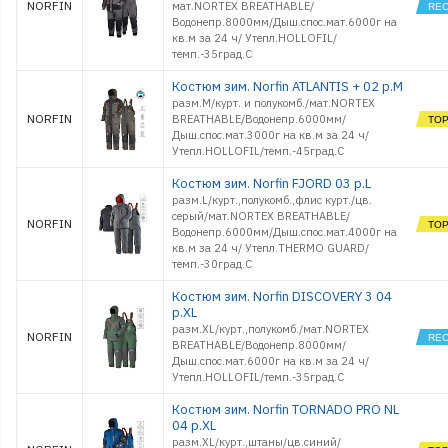
NORFIN
мат.NORTEX BREATHABLE/
Водонепр.8000мм/Дыш.спос.мат.6000г на
кв.м за 24 ч/ Утепл.HOLLOFIL/
темп.-35град.С
Костюм зим. Norfin ATLANTIS + 02 р.M
разм.M/курт. и полукомб./мат.NORTEX
NORFIN
BREATHABLE/Водонепр.6000мм/
Дыш.спос.мат.3000г на кв.м за 24 ч/
Утепл.HOLLOFIL/темп.-45град.С
Костюм зим. Norfin FJORD 03 р.L
разм.L/курт.,полукомб.,флис курт./цв.
серый/мат.NORTEX BREATHABLE/
NORFIN
Водонепр.6000мм/Дыш.спос.мат.4000г на
кв.м за 24 ч/ Утепл.THERMO GUARD/
темп.-30град.С
Костюм зим. Norfin DISCOVERY 3 04
р.XL
разм.XL/курт.,полукомб./мат.NORTEX
NORFIN
BREATHABLE/Водонепр.8000мм/
Дыш.спос.мат.6000г на кв.м за 24 ч/
Утепл.HOLLOFIL/темп.-35град.С
Костюм зим. Norfin TORNADO PRO NL
04 р.XL
разм.XL/курт.,штаны/цв.синий/