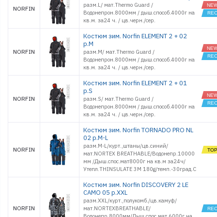
разм.L/ мат.Thermo Guard /
NORFIN
Водонепрон.8000мм / дыш.способ.4000г на
кв.м. за24 ч. / цв.черн./сер.
Костюм зим. Norfin ELEMENT 2 + 02
р.M
NORFIN
разм.M/ мат.Thermo Guard /
Водонепрон.8000мм / дыш.способ.4000г на
кв.м. за24 ч. / цв.черн./сер.
Костюм зим. Norfin ELEMENT 2 + 01
р.S
NORFIN
разм.S/ мат.Thermo Guard /
Водонепрон.8000мм / дыш.способ.4000г на
кв.м. за24 ч. / цв.черн./сер.
Костюм зим. Norfin TORNADO PRO NL
02 р.M-L
разм.M-L/курт.,штаны/цв.синий/
NORFIN
мат.NORTEX BREATHABLE/Водонепр.10000
мм /Дыш.спос.мат8000г на кв.м за24ч/
Утепл.THINSULATE 3M 180g/темп.-30град.С
Костюм зим. Norfin DISCOVERY 2 LE
CAMO 05 р.XXL
разм.XXL/курт.,полукомб./цв.камуф/
NORFIN
мат.NORTEXBREATHABLE/
Водонепр.8000мм/Дыш.спос.мат.6000г на