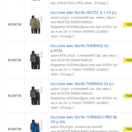
сер./Утепл.HOLLOFIL/темп.-25град.С
Костюм зим. Norfin ARCTIC 4 + 03 р.L
разм.L/курт. и полукомб./цв. зелен.,чёрн./
мат.NORTEX BREATHABLE/
NORFIN
Водонепр.8000мм/Дыш.спос.мат.6000г на
кв.м за 24 ч/ Утепл.THERMO GUARD/
темп.-45град.С
Костюм зим. Norfin THERMAX 06
р.XXXL
разм.XXXL/курт. и полукомб./цв. сер,чёрн./
NORFIN
мат.NORTEX BREATHABLE/
Водонепр.6000мм/Дыш.спос.мат.4000г на
кв.м за 24 ч/ Утепл.THERMO GUARD/
темп.-20град.С
Костюм зим. Norfin THERMAX 03 р.L
разм.L/курт. и полукомб./цв. сер,чёрн./
мат.NORTEX BREATHABLE/
NORFIN
Водонепр.6000мм/Дыш.спос.мат.4000г на
кв.м за 24 ч/ Утепл.THERMO GUARD/
темп.-20град.С
Костюм зим. Norfin TORNADO PRO NL
05 р.XXL
разм.XXL/курт.,штаны/цв.синий/
NORFIN
мат.NORTEX BREATHABLE/Водонепр.10000