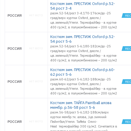
Костюм зим. ПРЕСТИЖ Oxford р.52-
54 рост 3-4
разм.52-54/рост 3-4;170-176см/до -25
РОССИЯ
град/верх куртки Oxford, дюспо /
цв.зеленый/Утепл. Термофайбер - в куртке
400 гр/м2, в полукомбинезоне – 200 гр/м2
Костюм зим. ПРЕСТИЖ Oxford р.52-
54 рост 5-6
разм.52-54/рост 5-6;180-182см/до -25
РОССИЯ
град/верх куртки Oxford, дюспо /
цв.зеленый/Утепл. Термофайбер - в куртке
400 гр/м2, в полукомбинезоне – 200 гр/м2
Костюм зим. ПРЕСТИЖ Oxford р.60-
62 рост 5-6
разм.60-62/рост 5-6;182-188см/до -25
РОССИЯ
град/верх куртки Oxford, дюспо /
цв.зеленый/Утепл. Термофайбер - в куртке
400 гр/м2, в полукомбинезоне – 200 гр/м2
Костюм зим. ТАЙГА Paintball алова
мембр. р.56-58 рост 5-6
разм.56-58/рост 5-6;182-188см/верх
куртки мембр.тк. алова, /цв.зимний
РОССИЯ
Пейнтбол/Утепл. Taffeta Omni-
Heat термофайбер 300 гр/м2. Сочетается в