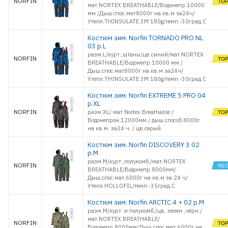
NORFIN
мат.NORTEX BREATHABLE/Водонепр.10000
мм /Дыш.спос.мат8000г на кв.м за24ч/
Утепл.THINSULATE 3M 180g/темп.-30град.С
Костюм зим. Norfin TORNADO PRO NL
03 р.L
разм.L/курт.,штаны/цв.синий/мат.NORTEX
NORFIN
BREATHABLE/Водонепр.10000 мм /
Дыш.спос.мат8000г на кв.м за24ч/
Утепл.THINSULATE 3M 180g/темп.-30град.С
Костюм зим. Norfin EXTREME 5 PRO 04
р.XL
NORFIN
разм.XL/ мат.Nortex Breathable /
Водонепрон.12000мм / дыш.способ.8000г
на кв.м. за24 ч. / цв.серый
Костюм зим. Norfin DISCOVERY 3 02
р.M
разм.M/курт.,полукомб./мат.NORTEX
NORFIN
BREATHABLE/Водонепр.8000мм/
Дыш.спос.мат.6000г на кв.м за 24 ч/
Утепл.HOLLOFIL/темп.-35град.С
Костюм зим. Norfin ARCTIC 4 + 02 р.M
разм.M/курт. и полукомб./цв. зелен.,чёрн./
мат.NORTEX BREATHABLE/
NORFIN
Водонепр.8000мм/Дыш.спос.мат.6000г на