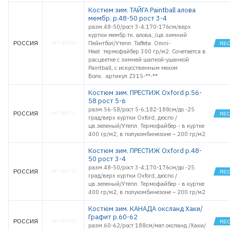
Костюм зим. ТАЙГА Paintball алова
мембр. р.48-50 рост 3-4
разм.48-50/рост 3-4;170-176см/верх
куртки мембр.тк. алова, /цв.зимний
РОССИЯ
Пейнтбол/Утепл. Taffeta Omni-
Heat термофайбер 300 гр/м2. Сочетается в
расцветке с зимней шапкой-ушанкой
Paintball, с искусственным мехом
Волк. артикул Z315-**-**
Костюм зим. ПРЕСТИЖ Oxford р.56-
58 рост 5-6
разм.56-58/рост 5-6;182-188см/до -25
РОССИЯ
град/верх куртки Oxford, дюспо /
цв.зеленый/Утепл. Термофайбер - в куртке
400 гр/м2, в полукомбинезоне – 200 гр/м2
Костюм зим. ПРЕСТИЖ Oxford р.48-
50 рост 3-4
разм.48-50/рост 3-4;170-176см/до -25
РОССИЯ
град/верх куртки Oxford, дюспо /
цв.зеленый/Утепл. Термофайбер - в куртке
400 гр/м2, в полукомбинезоне – 200 гр/м2
Костюм зим. КАНАДА оксланд Хаки/
Графит р.60-62
РОССИЯ
разм.60-62/рост 188см/мат.оксланд /Хаки/