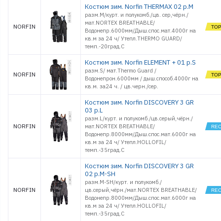
Костюм зим. Norfin THERMAX 02 р.M
разм.M/курт. и полукомб./цв. сер,чёрн./
мат.NORTEX BREATHABLE/
NORFIN
Водонепр.6000мм/Дыш.спос.мат.4000г на
кв.м за 24 ч/ Утепл.THERMO GUARD/
темп.-20град.С
Костюм зим. Norfin ELEMENT + 01 р.S
разм.S/ мат.Thermo Guard /
NORFIN
Водонепрон.6000мм / дыш.способ.4000г на
кв.м. за24 ч. / цв.черн./сер.
Костюм зим. Norfin DISCOVERY 3 GR
03 р.L
разм.L/курт. и полукомб./цв.серый,чёрн./
NORFIN
мат.NORTEX BREATHABLE/
Водонепр.8000мм/Дыш.спос.мат.6000г на
кв.м за 24 ч/ Утепл.HOLLOFIL/
темп.-35град.С
Костюм зим. Norfin DISCOVERY 3 GR
02 р.M-SH
разм.M-SH/курт. и полукомб./
NORFIN
цв.серый,чёрн./мат.NORTEX BREATHABLE/
Водонепр.8000мм/Дыш.спос.мат.6000г на
кв.м за 24 ч/ Утепл.HOLLOFIL/
темп.-35град.С