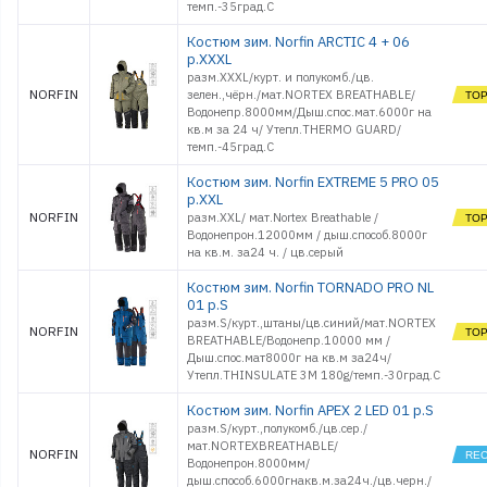
темп.-35град.С
Костюм зим. Norfin ARCTIC 4 + 06
р.XXXL
разм.XXXL/курт. и полукомб./цв.
NORFIN
зелен.,чёрн./мат.NORTEX BREATHABLE/
Водонепр.8000мм/Дыш.спос.мат.6000г на
кв.м за 24 ч/ Утепл.THERMO GUARD/
темп.-45град.С
Костюм зим. Norfin EXTREME 5 PRO 05
р.XXL
NORFIN
разм.XXL/ мат.Nortex Breathable /
Водонепрон.12000мм / дыш.способ.8000г
на кв.м. за24 ч. / цв.серый
Костюм зим. Norfin TORNADO PRO NL
01 р.S
разм.S/курт.,штаны/цв.синий/мат.NORTEX
NORFIN
BREATHABLE/Водонепр.10000 мм /
Дыш.спос.мат8000г на кв.м за24ч/
Утепл.THINSULATE 3M 180g/темп.-30град.С
Костюм зим. Norfin APEX 2 LED 01 р.S
разм.S/курт.,полукомб./цв.сер./
мат.NORTEXBREATHABLE/
NORFIN
Водонепрон.8000мм/
дыш.способ.6000гнакв.м.за24ч./цв.черн./