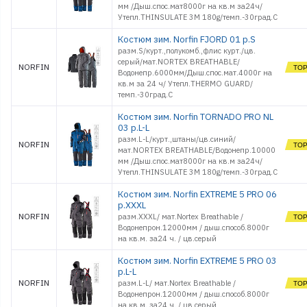
мм /Дыш.спос.мат8000г на кв.м за24ч/
Утепл.THINSULATE 3M 180g/темп.-30град.С
Костюм зим. Norfin FJORD 01 р.S
разм.S/курт.,полукомб.,флис курт./цв.
серый/мат.NORTEX BREATHABLE/
NORFIN
Водонепр.6000мм/Дыш.спос.мат.4000г на
кв.м за 24 ч/ Утепл.THERMO GUARD/
темп.-30град.С
Костюм зим. Norfin TORNADO PRO NL
03 р.L-L
разм.L-L/курт.,штаны/цв.синий/
NORFIN
мат.NORTEX BREATHABLE/Водонепр.10000
мм /Дыш.спос.мат8000г на кв.м за24ч/
Утепл.THINSULATE 3M 180g/темп.-30град.С
Костюм зим. Norfin EXTREME 5 PRO 06
р.XXXL
NORFIN
разм.XXXL/ мат.Nortex Breathable /
Водонепрон.12000мм / дыш.способ.8000г
на кв.м. за24 ч. / цв.серый
Костюм зим. Norfin EXTREME 5 PRO 03
р.L-L
NORFIN
разм.L-L/ мат.Nortex Breathable /
Водонепрон.12000мм / дыш.способ.8000г
на кв.м. за24 ч. / цв.серый