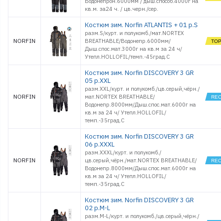
Водонепрон.6000мм / дыш.способ.4000г на
кв.м. за24 ч. / цв.черн./сер.
Костюм зим. Norfin ATLANTIS + 01 р.S
разм.S/курт. и полукомб./мат.NORTEX
NORFIN
BREATHABLE/Водонепр.6000мм/
Дыш.спос.мат.3000г на кв.м за 24 ч/
Утепл.HOLLOFIL/темп.-45град.С
Костюм зим. Norfin DISCOVERY 3 GR
05 р.XXL
разм.XXL/курт. и полукомб./цв.серый,чёрн./
NORFIN
мат.NORTEX BREATHABLE/
Водонепр.8000мм/Дыш.спос.мат.6000г на
кв.м за 24 ч/ Утепл.HOLLOFIL/
темп.-35град.С
Костюм зим. Norfin DISCOVERY 3 GR
06 р.XXXL
разм.XXXL/курт. и полукомб./
NORFIN
цв.серый,чёрн./мат.NORTEX BREATHABLE/
Водонепр.8000мм/Дыш.спос.мат.6000г на
кв.м за 24 ч/ Утепл.HOLLOFIL/
темп.-35град.С
Костюм зим. Norfin DISCOVERY 3 GR
02 р.M-L
разм.M-L/курт. и полукомб./цв.серый,чёрн./