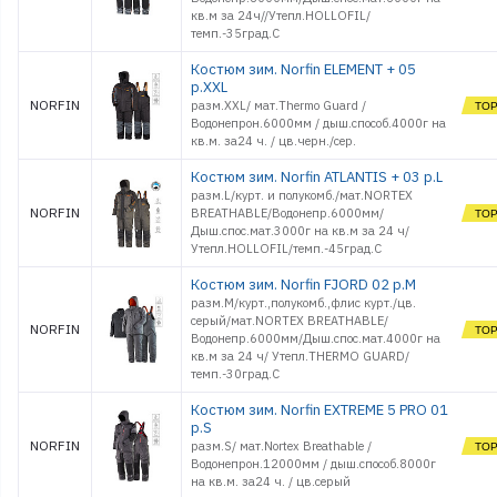
кв.м за 24ч//Утепл.HOLLOFIL/
темп.-35град.С
Костюм зим. Norfin ELEMENT + 05
р.XXL
NORFIN
разм.XXL/ мат.Thermo Guard /
Водонепрон.6000мм / дыш.способ.4000г на
кв.м. за24 ч. / цв.черн./сер.
Костюм зим. Norfin ATLANTIS + 03 р.L
разм.L/курт. и полукомб./мат.NORTEX
NORFIN
BREATHABLE/Водонепр.6000мм/
Дыш.спос.мат.3000г на кв.м за 24 ч/
Утепл.HOLLOFIL/темп.-45град.С
Костюм зим. Norfin FJORD 02 р.M
разм.M/курт.,полукомб.,флис курт./цв.
серый/мат.NORTEX BREATHABLE/
NORFIN
Водонепр.6000мм/Дыш.спос.мат.4000г на
кв.м за 24 ч/ Утепл.THERMO GUARD/
темп.-30град.С
Костюм зим. Norfin EXTREME 5 PRO 01
р.S
NORFIN
разм.S/ мат.Nortex Breathable /
Водонепрон.12000мм / дыш.способ.8000г
на кв.м. за24 ч. / цв.серый