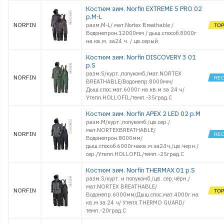
Костюм зим. Norfin EXTREME 5 PRO 02
р.M-L
NORFIN
разм.M-L/ мат.Nortex Breathable /
Водонепрон.12000мм / дыш.способ.8000г
на кв.м. за24 ч. / цв.серый
Костюм зим. Norfin DISCOVERY 3 01
р.S
разм.S/курт.,полукомб./мат.NORTEX
NORFIN
BREATHABLE/Водонепр.8000мм/
Дыш.спос.мат.6000г на кв.м за 24 ч/
Утепл.HOLLOFIL/темп.-35град.С
Костюм зим. Norfin APEX 2 LED 02 р.M
разм.M/курт.,полукомб./цв.сер./
мат.NORTEXBREATHABLE/
NORFIN
Водонепрон.8000мм/
дыш.способ.6000гнакв.м.за24ч./цв.черн./
сер./Утепл.HOLLOFIL/темп.-25град.С
Костюм зим. Norfin THERMAX 01 р.S
разм.S/курт. и полукомб./цв. сер,чёрн./
мат.NORTEX BREATHABLE/
NORFIN
Водонепр.6000мм/Дыш.спос.мат.4000г на
кв.м за 24 ч/ Утепл.THERMO GUARD/
темп.-20град.С