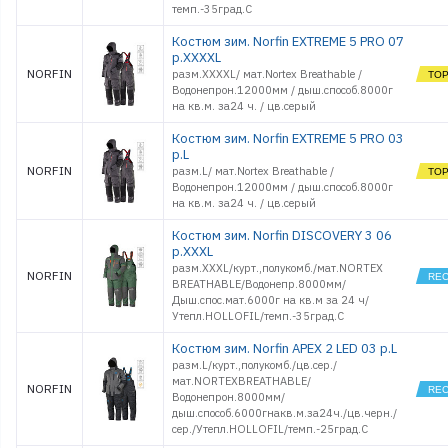
темп.-35град.С
Костюм зим. Norfin EXTREME 5 PRO 07
р.XXXXL
NORFIN
разм.XXXXL/ мат.Nortex Breathable /
Водонепрон.12000мм / дыш.способ.8000г
на кв.м. за24 ч. / цв.серый
Костюм зим. Norfin EXTREME 5 PRO 03
р.L
NORFIN
разм.L/ мат.Nortex Breathable /
Водонепрон.12000мм / дыш.способ.8000г
на кв.м. за24 ч. / цв.серый
Костюм зим. Norfin DISCOVERY 3 06
р.XXXL
разм.XXXL/курт.,полукомб./мат.NORTEX
NORFIN
BREATHABLE/Водонепр.8000мм/
Дыш.спос.мат.6000г на кв.м за 24 ч/
Утепл.HOLLOFIL/темп.-35град.С
Костюм зим. Norfin APEX 2 LED 03 р.L
разм.L/курт.,полукомб./цв.сер./
мат.NORTEXBREATHABLE/
NORFIN
Водонепрон.8000мм/
дыш.способ.6000гнакв.м.за24ч./цв.черн./
сер./Утепл.HOLLOFIL/темп.-25град.С