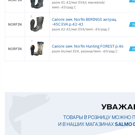
разм.41-42/мат.EVA/с манжетой/
темп.-45град.С
Сапоги зим. Norfin BERINGS антрац.
-45С EVA р.42-43
NORFIN
разм.42-43/мат.EVA/темп.-45град.С
Сапоги зим. Norfin Hunting FOREST р.46
NORFIN
разм.46/мат.EVA, резина/темп.-40град.С