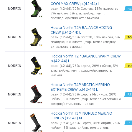
COOLMAX CREW р.(42-44) L
NORFIN
разм.(42-44)/70% Coolmax, 18% полиэстер,
7% нейлон, 5% эластан/окр. темп.:
прохладно/активность: высокая
Носки Norfin T2A BALANCE HIKING
CREW р.(42-44) L
NORFIN
разм.(42-44)/60% Sorbtek, 30% нейлон, 5%
спандекс, 5% эластан/окр. темп.: холодно/
активность: высокая
Носки Norfin T2P BALANCE WARM CREW
р.(42-44) L
NORFIN
разм.(42-44)/75% акрил, 20% нейлон, 5%
эластан/окр. темп.: холодно/активность:
низкая
Носки Norfin T4P ARCTIC MERINO
EXTREME CREW р.(42-44) L
NORFIN
разм.(42-44)/75% шерсть Мериноса, 20%
нейлон, 5% эластан/окр. темп.: экстремально
холодно/активность: низкая
Носки Norfin T3M NORDIC MERINO
LONG р.(39-41) M
NORFIN
разм.(39-41)/35% шерсть, 35% акрил, 25%
нейлон, 5% эластан/окр. темп.: очень