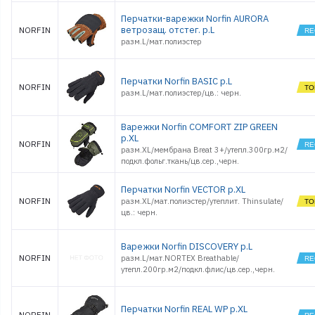
Стойки и Держатели
Перчатки-варежки Norfin AURORA
Сторожки, кивки,
ветрозащ. отстег. р.L
NORFIN
шестики
разм.L/мат.полиэстер
Сумки, Рюкзаки,
Емкости
Термосы и Термосумки
Перчатки Norfin BASIC р.L
Удочки зимние
NORFIN
разм.L/мат.полиэстер/цв.: черн.
Чехлы и Тубусы
Варежки Norfin COMFORT ZIP GREEN
р.XL
NORFIN
разм.XL/мембрана Breat 3+/утепл.300гр.м2/
подкл.фольг.ткань/цв.сер.,черн.
Перчатки Norfin VECTOR р.XL
NORFIN
разм.XL/мат.полиэстер/утеплит. Thinsulate/
цв.: черн.
Варежки Norfin DISCOVERY р.L
NORFIN
разм.L/мат.NORTEX Breathable/
утепл.200гр.м2/подкл.флис/цв.сер.,черн.
Перчатки Norfin REAL WP р.XL
NORFIN