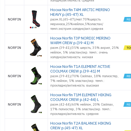
холодно/активность: средняя
Носки Norfin T4M ARCTIC MERINO
HEAVY р.(45-47) XL
NORFIN
разм.XL(45–47)/мат.70%шерсть
мериноса,25%нейлон,5%эластан/
темп.экстрим.холодно/акт.средняя
Носки Norfin T3P NORDIC MERINO
WARM CREW р.(39-41) M
NORFIN
разм.(39-41)/35% шерсть, 35% акрил, 25%
нейлон, 5% эластан/окр. темп.: очень
холодно/активность: низкая
Носки Norfin T1A ELEMENT ACTIVE
COOLMAX CREW р.(39-41) M
NORFIN
разм.(39-41)/70% Coolmax, 18% полиэстер,
7% нейлон, 5% эластан/окр. темп.:
прохладно/активность: высокая
Носки Norfin T1M ELEMENT HIKING
COOLMAX CREW р.(42-44) L
NORFIN
разм.(42-44)/60% нейлон, 20% Coolmax,
17% полиэстер, 3% эластан/окр. темп.:
прохладно/активность: средняя
Носки Norfin T2A BALANCE HIKING
CREW р.(45-47) XL