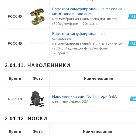
Варежки камуфлированные меховые
мембрана алова лес
РОССИЯ
мат.мембранная ткань Алова,нат. шерсть
(50%)/комф.темп.-20град. с
Варежки камуфлированные
флисовые
РОССИЯ
мат.мембранная ткань/утеплитель синтепон
(200гр.)/подкладка флис/комф.темп.
-25град. с
2.01.11. НАКОЛЕННИКИ
Бренд
Фото
Наименование
Наколенники зим. Norfin черн. ЭВА
NORFIN
цвет черн./матер. ЭВА
2.01.12. НОСКИ
Бренд
Фото
Наименование