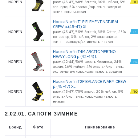
NORFIN
разм.(45-47)/60% Sorbtek, 30% нейлон, 5%
спандекс, 5% эластан/окр. темп.: холодно/
активность: высокая
Носки Norfin T1P ELEMENT NATURAL
CREW р.(45-47) XL
NORFIN
разм.(45-47)/35% Sorbtek, 35% Cotton, 25%
полиэстер, 3% нейлон, 2% эластан/окр.
темп.: прохладно/активность: низкая
Носки Norfin T4M ARCTIC MERINO
HEAVY LONG р.(42-44) L
NORFIN
разм.(42-44)/56% шерсть Мериноса, 24%
акрил, 16% нейлон, 4% эластан/окр. темп.:
экстремально холодно/активность: средняя
Носки Norfin T2P BALANCE WARM CREW
р.(45-47) XL
NORFIN
разм.(45-47)/75% акрил, 20% нейлон, 5%
эластан/окр. темп.: холодно/активность:
низкая
2.02.01. САПОГИ ЗИМНИЕ
Бренд
Фото
Наименование