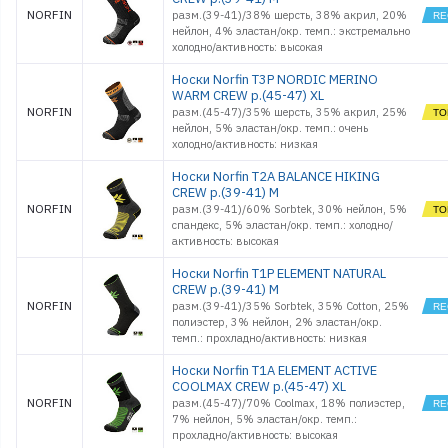
NORFIN
разм.(39-41)/38% шерсть, 38% акрил, 20%
нейлон, 4% эластан/окр. темп.: экстремально
холодно/активность: высокая
Носки Norfin T3P NORDIC MERINO
WARM CREW р.(45-47) XL
NORFIN
разм.(45-47)/35% шерсть, 35% акрил, 25%
нейлон, 5% эластан/окр. темп.: очень
холодно/активность: низкая
Носки Norfin T2A BALANCE HIKING
CREW р.(39-41) M
NORFIN
разм.(39-41)/60% Sorbtek, 30% нейлон, 5%
спандекс, 5% эластан/окр. темп.: холодно/
активность: высокая
Носки Norfin T1P ELEMENT NATURAL
CREW р.(39-41) M
NORFIN
разм.(39-41)/35% Sorbtek, 35% Cotton, 25%
полиэстер, 3% нейлон, 2% эластан/окр.
темп.: прохладно/активность: низкая
Носки Norfin T1A ELEMENT ACTIVE
COOLMAX CREW р.(45-47) XL
NORFIN
разм.(45-47)/70% Coolmax, 18% полиэстер,
7% нейлон, 5% эластан/окр. темп.:
прохладно/активность: высокая