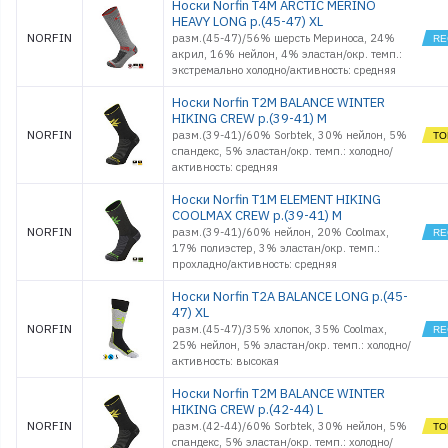
Носки Norfin T4M ARCTIC MERINO
HEAVY LONG р.(45-47) XL
NORFIN
разм.(45-47)/56% шерсть Мериноса, 24%
акрил, 16% нейлон, 4% эластан/окр. темп.:
экстремально холодно/активность: средняя
Носки Norfin T2M BALANCE WINTER
HIKING CREW р.(39-41) M
NORFIN
разм.(39-41)/60% Sorbtek, 30% нейлон, 5%
спандекс, 5% эластан/окр. темп.: холодно/
активность: средняя
Носки Norfin T1M ELEMENT HIKING
COOLMAX CREW р.(39-41) M
NORFIN
разм.(39-41)/60% нейлон, 20% Coolmax,
17% полиэстер, 3% эластан/окр. темп.:
прохладно/активность: средняя
Носки Norfin T2A BALANCE LONG р.(45-
47) XL
NORFIN
разм.(45-47)/35% хлопок, 35% Coolmax,
25% нейлон, 5% эластан/окр. темп.: холодно/
активность: высокая
Носки Norfin T2M BALANCE WINTER
HIKING CREW р.(42-44) L
NORFIN
разм.(42-44)/60% Sorbtek, 30% нейлон, 5%
спандекс, 5% эластан/окр. темп.: холодно/