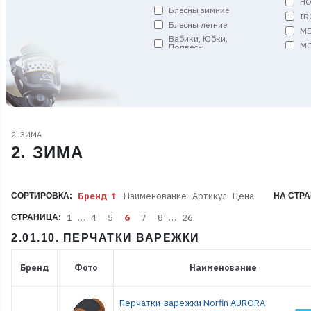
HO
Блесны зимние
IR
Блесны летние
ME
Вабики, Юбки,
MO
Подвесы
MS
Вертлюги, застежки,
кольца, спирали
PE
Грузила
RE
Джиг-головки
SA
Донки и Амортизаторы
SA
Запчасти
S
2. ЗИМА
Кольца пропускные
SO
2. ЗИМА
Комплекты (уд. оснащ.)
ST
Кормушки и Монтажи
TO
Коробки
VI
Бренд
Наименование
Артикул
Цена
СОРТИРОВКА:
НА СТРА
Ледобуры и
W
Мотоледобуры
1
…
4
5
6
7
8
…
26
СТРАНИЦА:
АР
Лески плетёные
Р
Лодки и аксессуары
2.01.10. ПЕРЧАТКИ ВАРЕЖКИ
С
Матрасы и Одеяла
Мебель
Бренд
Фото
Наименование
Мормышки
Мотыльницы
Перчатки-варежки Norfin AURORA
Оборудование газовое