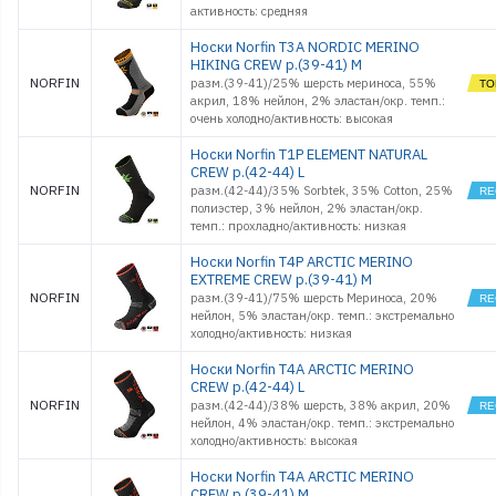
активность: средняя
Носки Norfin T3A NORDIC MERINO
HIKING CREW р.(39-41) M
NORFIN
разм.(39-41)/25% шерсть мериноса, 55%
акрил, 18% нейлон, 2% эластан/окр. темп.:
очень холодно/активность: высокая
Носки Norfin T1P ELEMENT NATURAL
CREW р.(42-44) L
NORFIN
разм.(42-44)/35% Sorbtek, 35% Cotton, 25%
полиэстер, 3% нейлон, 2% эластан/окр.
темп.: прохладно/активность: низкая
Носки Norfin T4P ARCTIC MERINO
EXTREME CREW р.(39-41) M
NORFIN
разм.(39-41)/75% шерсть Мериноса, 20%
нейлон, 5% эластан/окр. темп.: экстремально
холодно/активность: низкая
Носки Norfin T4A ARCTIC MERINO
CREW р.(42-44) L
NORFIN
разм.(42-44)/38% шерсть, 38% акрил, 20%
нейлон, 4% эластан/окр. темп.: экстремально
холодно/активность: высокая
Носки Norfin T4A ARCTIC MERINO
CREW р.(39-41) M