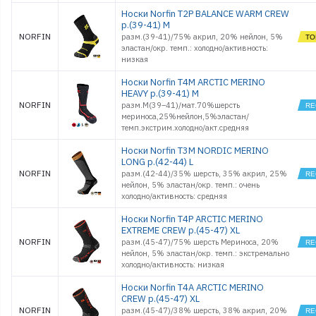
Носки Norfin T2P BALANCE WARM CREW
р.(39-41) M
NORFIN
разм.(39-41)/75% акрил, 20% нейлон, 5%
эластан/окр. темп.: холодно/активность:
низкая
Носки Norfin T4M ARCTIC MERINO
HEAVY р.(39-41) M
NORFIN
разм.M(39–41)/мат.70%шерсть
мериноса,25%нейлон,5%эластан/
темп.экстрим.холодно/акт.средняя
Носки Norfin T3M NORDIC MERINO
LONG р.(42-44) L
NORFIN
разм.(42-44)/35% шерсть, 35% акрил, 25%
нейлон, 5% эластан/окр. темп.: очень
холодно/активность: средняя
Носки Norfin T4P ARCTIC MERINO
EXTREME CREW р.(45-47) XL
NORFIN
разм.(45-47)/75% шерсть Мериноса, 20%
нейлон, 5% эластан/окр. темп.: экстремально
холодно/активность: низкая
Носки Norfin T4A ARCTIC MERINO
CREW р.(45-47) XL
NORFIN
разм.(45-47)/38% шерсть, 38% акрил, 20%