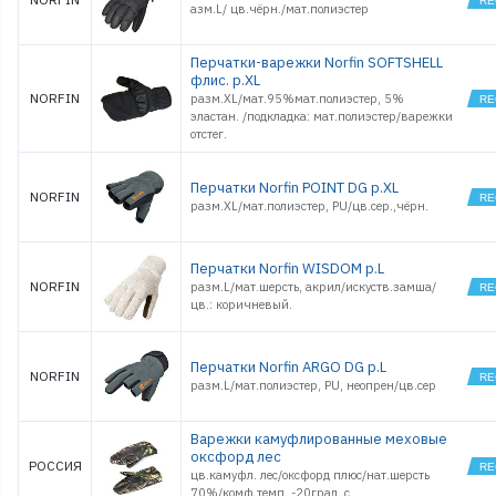
азм.L/ цв.чёрн./мат.полиэстер
Перчатки-варежки Norfin SOFTSHELL
флис. р.XL
NORFIN
разм.ХL/мат.95%мат.полиэстер, 5%
эластан. /подкладка: мат.полиэстер/варежки
отстег.
Перчатки Norfin POINT DG р.XL
NORFIN
разм.XL/мат.полиэстер, PU/цв.сер.,чёрн.
Перчатки Norfin WISDOM р.L
NORFIN
разм.L/мат.шерсть, акрил/искуств.замша/
цв.: коричневый.
Перчатки Norfin ARGO DG р.L
NORFIN
разм.L/мат.полиэстер, PU, неопрен/цв.сер
Варежки камуфлированные меховые
оксфорд лес
РОССИЯ
цв.камуфл. лес/оксфорд плюс/нат.шерсть
70%/комф.темп. -20град. с