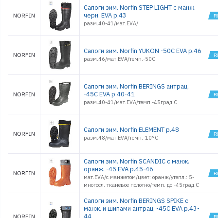
Сапоги зим. Norfin STEP LIGHT с манж.
черн. EVA р.43
NORFIN
разм.40-41/мат.EVA/
Сапоги зим. Norfin YUKON -50С EVA р.46
NORFIN
разм.46/мат.EVA/темп.-50С
Сапоги зим. Norfin BERINGS антрац.
-45С EVA р.40-41
NORFIN
разм.40-41/мат.EVA/темп.-45град.С
Сапоги зим. Norfin ELEMENT р.48
NORFIN
разм.48/мат.EVA/темп.-10°С
Сапоги зим. Norfin SCANDIC с манж.
оранж. -45 EVA р.45-46
NORFIN
мат.EVA/с манжетом/цвет: оранж/утепл.: 5-
многосл. тканевое полотно/темп. до -45град.С
Сапоги зим. Norfin BERINGS SPIKE с
манж. и шипами антрац. -45С EVA р.43-
44
NORFIN