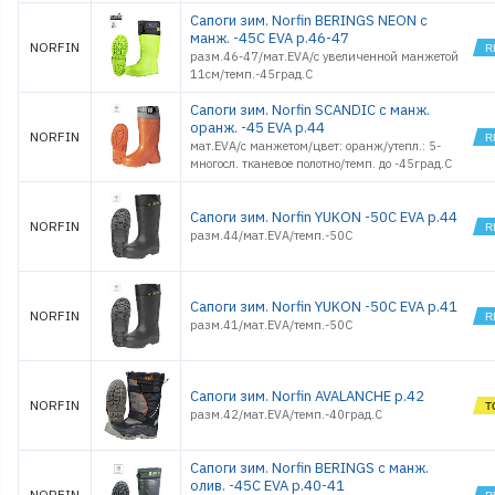
Сапоги зим. Norfin BERINGS NEON с
манж. -45С EVA р.46-47
NORFIN
разм.46-47/мат.EVA/с увеличенной манжетой
11см/темп.-45град.С
Сапоги зим. Norfin SCANDIC с манж.
оранж. -45 EVA р.44
NORFIN
мат.EVA/с манжетом/цвет: оранж/утепл.: 5-
многосл. тканевое полотно/темп. до -45град.С
Сапоги зим. Norfin YUKON -50С EVA р.44
NORFIN
разм.44/мат.EVA/темп.-50С
Сапоги зим. Norfin YUKON -50С EVA р.41
NORFIN
разм.41/мат.EVA/темп.-50С
Сапоги зим. Norfin AVALANCHE р.42
NORFIN
разм.42/мат.EVA/темп.-40град.С
Сапоги зим. Norfin BERINGS с манж.
олив. -45С EVA р.40-41
NORFIN