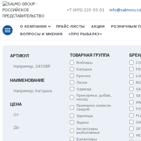
+7 (495) 223-55-01
info@salmoru.c
О КОМПАНИИ
ПРАЙС-ЛИСТЫ
АКЦИИ
РОЗНИЧНЫМ П
menu
ВОПРОСЫ И МНЕНИЯ
«ПРО РЫБАЛКУ»
ТОВАРНАЯ ГРУППА
БРЕН
АРТИКУЛ
Воблеры
C
Катушки
FE
Крючки
LU
НАИМЕНОВАНИЕ
Лески
NO
Одежда
S
Прикормки, добав.,
SE
насад.
A
ЦЕНА
Приманки силикон.
FI
съедоб.
Цена,
FL
Удилища
от
G
Ящики
Цена,
G
Аксессуары
до
рыболовные
HE
Балансиры