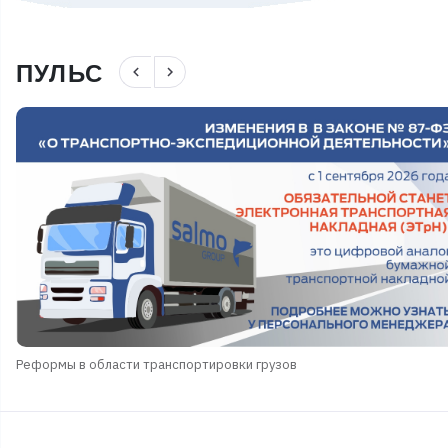
ПУЛЬС
navigate_before
navigate_next
Реформы в области транспортировки грузов