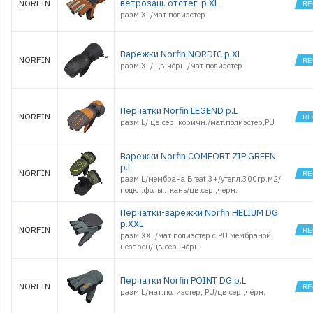
ветрозащ. отстег. р.XL
NORFIN
Обувь
разм.XL/мат.полиэстер
Оснастки поплавочные
Оснастки фидерные
Варежки Norfin NORDIC р.XL
Очки
NORFIN
разм.XL/ цв.чёрн./мат.полиэстер
Палатки, Тенты, Зонты
Поводки
Подсачеки, садки
Перчатки Norfin LEGEND р.L
Поплавки
NORFIN
разм.L/ цв.сер.,коричн./мат.полиэстер,PU
Приманки джиговые
Приманки морские
силиконовые
Варежки Norfin COMFORT ZIP GREEN
р.L
Приманки
NORFIN
силиконовые
разм.L/мембрана Breat 3+/утепл.300гр.м2/
Принадлежности
подкл.фольг.ткань/цв.сер.,черн.
походные
Перчатки-варежки Norfin HELIUM DG
Рекламные товары
р.XXL
Рыбки поролоновые
NORFIN
разм.XXL/мат.полиэстер с PU мембраной,
Санки
неопрен/цв.сер.,чёрн.
Светлячки
Спальники
Перчатки Norfin POINT DG р.L
Спасжилеты
NORFIN
разм.L/мат.полиэстер, PU/цв.сер.,чёрн.
Стенды и
оборудование