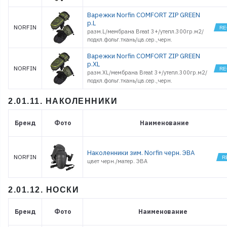
Варежки Norfin COMFORT ZIP GREEN
р.L
NORFIN
разм.L/мембрана Breat 3+/утепл.300гр.м2/
подкл.фольг.ткань/цв.сер.,черн.
Варежки Norfin COMFORT ZIP GREEN
р.XL
NORFIN
разм.XL/мембрана Breat 3+/утепл.300гр.м2/
подкл.фольг.ткань/цв.сер.,черн.
2.01.11. НАКОЛЕННИКИ
Бренд
Фото
Наименование
Наколенники зим. Norfin черн. ЭВА
NORFIN
цвет черн./матер. ЭВА
2.01.12. НОСКИ
Бренд
Фото
Наименование