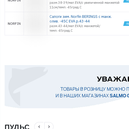
NORFIN
разм.38-39/мат.EVA/с увеличенной манжетой
11см/темп.-45град.С
Сапоги зим. Norfin BERINGS с манж.
олив. -45С EVA р.43-44
NORFIN
разм.43-44/мат.EVA/с манжетой/
темп.-45град.С
ПУЛЬС
navigate_before
navigate_next