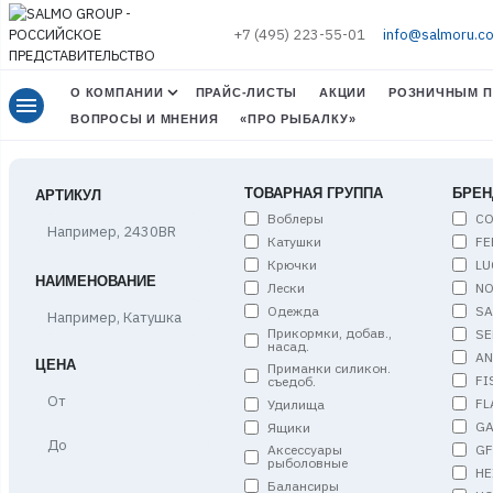
+7 (495) 223-55-01
info@salmoru.c
О КОМПАНИИ
ПРАЙС-ЛИСТЫ
АКЦИИ
РОЗНИЧНЫМ П
menu
ВОПРОСЫ И МНЕНИЯ
«ПРО РЫБАЛКУ»
ТОВАРНАЯ ГРУППА
БРЕН
АРТИКУЛ
Воблеры
C
Катушки
FE
Крючки
LU
НАИМЕНОВАНИЕ
Лески
NO
Одежда
S
Прикормки, добав.,
SE
насад.
A
ЦЕНА
Приманки силикон.
FI
съедоб.
Цена,
FL
Удилища
от
G
Ящики
Цена,
G
Аксессуары
до
рыболовные
HE
Балансиры