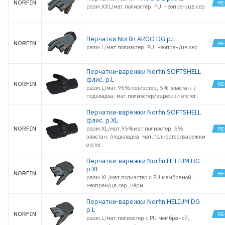
NORFIN
разм.XXL/мат.полиэстер, PU, неопрен/цв.сер
Обувь
Оснастки поплавочные
Оснастки фидерные
Перчатки Norfin ARGO DG р.L
Очки
NORFIN
разм.L/мат.полиэстер, PU, неопрен/цв.сер
Палатки, Тенты, Зонты
Поводки
Перчатки-варежки Norfin SOFTSHELL
Подсачеки, садки
флис. р.L
Поплавки
NORFIN
разм.L/мат.95%полиэстер, 5% эластан. /
Приманки джиговые
подкладка: мат.полиэстер/варежки отстег.
Приманки морские
силиконовые
Перчатки-варежки Norfin SOFTSHELL
флис. р.XL
Приманки
силиконовые
NORFIN
разм.ХL/мат.95%мат.полиэстер, 5%
Принадлежности
эластан. /подкладка: мат.полиэстер/варежки
походные
отстег.
Рекламные товары
Перчатки-варежки Norfin HELIUM DG
Рыбки поролоновые
р.XL
NORFIN
Санки
разм.XL/мат.полиэстер с PU мембраной,
Светлячки
неопрен/цв.сер.,чёрн.
Спальники
Перчатки-варежки Norfin HELIUM DG
Спасжилеты
р.L
NORFIN
Стенды и
разм.L/мат.полиэстер с PU мембраной,
оборудование