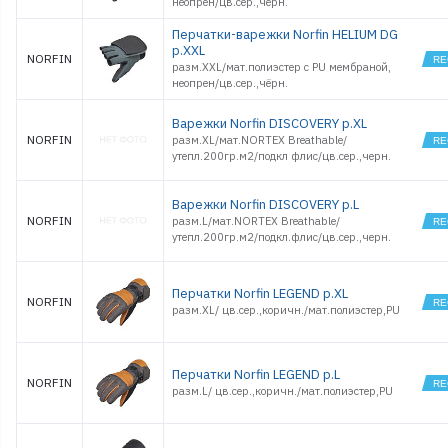
неопрен/цв.сер.,чёрн.
Стойки и Держатели
Перчатки-варежки Norfin HELIUM DG
Сторожки, кивки,
шестики
р.XXL
NORFIN
Сумки, Рюкзаки,
разм.XXL/мат.полиэстер с PU мембраной,
Емкости
неопрен/цв.сер.,чёрн.
Термосы и Термосумки
Удочки зимние
Варежки Norfin DISCOVERY р.XL
NORFIN
разм.XL/мат.NORTEX Breathable/
Чехлы и Тубусы
утепл.200гр.м2/подкл флис/цв.сер.,черн.
Варежки Norfin DISCOVERY р.L
NORFIN
разм.L/мат.NORTEX Breathable/
утепл.200гр.м2/подкл.флис/цв.сер.,черн.
Перчатки Norfin LEGEND р.XL
NORFIN
разм.XL/ цв.сер.,коричн./мат.полиэстер,PU
Перчатки Norfin LEGEND р.L
NORFIN
разм.L/ цв.сер.,коричн./мат.полиэстер,PU