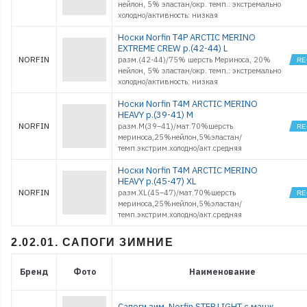
нейлон, 5% эластан/окр. темп.: экстремально
холодно/активность: низкая
Носки Norfin T4P ARCTIC MERINO
EXTREME CREW р.(42-44) L
NORFIN
разм.(42-44)/75% шерсть Мериноса, 20%
нейлон, 5% эластан/окр. темп.: экстремально
холодно/активность: низкая
Носки Norfin T4M ARCTIC MERINO
HEAVY р.(39-41) M
NORFIN
разм.M(39–41)/мат.70%шерсть
мериноса,25%нейлон,5%эластан/
темп.экстрим.холодно/акт.средняя
Носки Norfin T4M ARCTIC MERINO
HEAVY р.(45-47) XL
NORFIN
разм.XL(45–47)/мат.70%шерсть
мериноса,25%нейлон,5%эластан/
темп.экстрим.холодно/акт.средняя
2.02.01. САПОГИ ЗИМНИЕ
Бренд
Фото
Наименование
Сапоги зим. Norfin STEP LIGHT с манж.