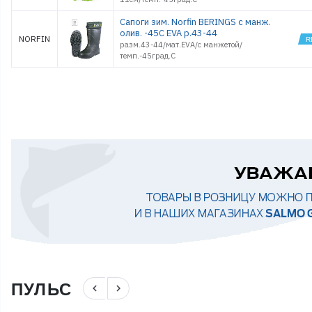
Сапоги зим. Norfin BERINGS с манж.
олив. -45С EVA р.43-44
NORFIN
разм.43-44/мат.EVA/с манжетой/
темп.-45град.С
ПУЛЬС
navigate_before
navigate_next