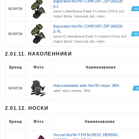
Варежки Norfin COMFORT ZIP GREEN
р.L
NORFIN
разм.L/мембрана Breat 3+/утепл.300гр.м2/
подкл.фольг.ткань/цв.сер.,черн.
Варежки Norfin COMFORT ZIP GREEN
р.XL
NORFIN
разм.XL/мембрана Breat 3+/утепл.300гр.м2/
подкл.фольг.ткань/цв.сер.,черн.
2.01.11. НАКОЛЕННИКИ
Бренд
Фото
Наименование
Наколенники зим. Norfin черн. ЭВА
NORFIN
цвет черн./матер. ЭВА
2.01.12. НОСКИ
Бренд
Фото
Наименование
Носки Norfin T3M NORDIC MERINO