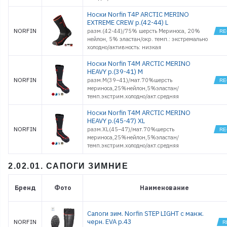
Носки Norfin T4P ARCTIC MERINO
EXTREME CREW р.(42-44) L
NORFIN
разм.(42-44)/75% шерсть Мериноса, 20%
нейлон, 5% эластан/окр. темп.: экстремально
холодно/активность: низкая
Носки Norfin T4M ARCTIC MERINO
HEAVY р.(39-41) M
NORFIN
разм.M(39–41)/мат.70%шерсть
мериноса,25%нейлон,5%эластан/
темп.экстрим.холодно/акт.средняя
Носки Norfin T4M ARCTIC MERINO
HEAVY р.(45-47) XL
NORFIN
разм.XL(45–47)/мат.70%шерсть
мериноса,25%нейлон,5%эластан/
темп.экстрим.холодно/акт.средняя
2.02.01. САПОГИ ЗИМНИЕ
Бренд
Фото
Наименование
Сапоги зим. Norfin STEP LIGHT с манж.
черн. EVA р.43
NORFIN