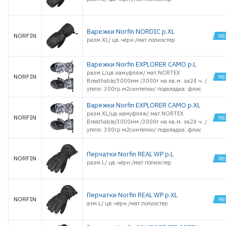
Варежки Norfin NORDIC р.XL
NORFIN
разм.XL/ цв.чёрн./мат.полиэстер
Варежки Norfin EXPLORER CAMO p.L
разм.L/цв.камуфляж/ мат.NORTEX
NORFIN
Breathable/3000мм /3000г на кв.м. за24 ч. /
утепл: 300гр.м2синтепон/ подкладка: флис
Варежки Norfin EXPLORER CAMO p.XL
разм.XL/цв.камуфляж/ мат.NORTEX
NORFIN
Breathable/3000мм /3000г на кв.м. за24 ч. /
утепл: 300гр.м2синтепон/ подкладка: флис
Перчатки Norfin REAL WP р.L
NORFIN
разм.L/ цв.чёрн./мат.полиэстер
Перчатки Norfin REAL WP р.XL
NORFIN
азм.L/ цв.чёрн./мат.полиэстер