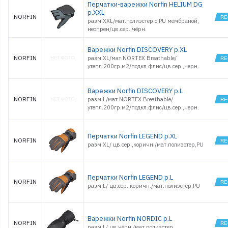
Перчатки-варежки Norfin HELIUM DG
р.XXL
NORFIN
разм.XXL/мат.полиэстер с PU мембраной,
неопрен/цв.сер.,чёрн.
Варежки Norfin DISCOVERY р.XL
NORFIN
разм.XL/мат.NORTEX Breathable/
утепл.200гр.м2/подкл флис/цв.сер.,черн.
Варежки Norfin DISCOVERY р.L
NORFIN
разм.L/мат.NORTEX Breathable/
утепл.200гр.м2/подкл.флис/цв.сер.,черн.
Перчатки Norfin LEGEND р.XL
NORFIN
разм.XL/ цв.сер.,коричн./мат.полиэстер,PU
Перчатки Norfin LEGEND р.L
NORFIN
разм.L/ цв.сер.,коричн./мат.полиэстер,PU
Варежки Norfin NORDIC р.L
NORFIN
разм.L/ цв.чёрн./мат.полиэстер