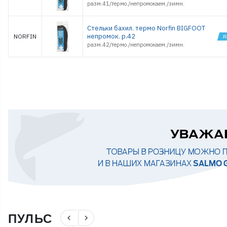
разм.41/термо./непромокаем./зимн.
Стельки бахил. термо Norfin BIGFOOT
непромок. р.42
NORFIN
разм.42/термо./непромокаем./зимн.
ПУЛЬС
navigate_before
navigate_next