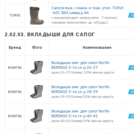
Сапоги муж. с манж. и ткан. утеп. TORVI
-60С ЭВА олива р.44
TORVI
с манжетом/цвет: олива/утепл.: 7-многосл.
тканевое полотно/темп. до -60град.С
2.02.03. ВКЛАДЫШИ ДЛЯ САПОГ
Бренд
Фото
Наименование
Вкладыши зим. для сапог Norfin
BERINGS 5-ти сл. р.36-37
NORFIN
разм.36-37/5слоев/ 30% овечья шерсть
Вкладыши зим. для сапог Norfin
BERINGS 5-ти сл. р.38-39
NORFIN
разм.38-39/5слоев/30% овечья шерсть
Вкладыши зим. для сапог Norfin
BERINGS 5-ти сл. р.40-41
NORFIN
разм.40-41/5слоев/30% овечья шерсть