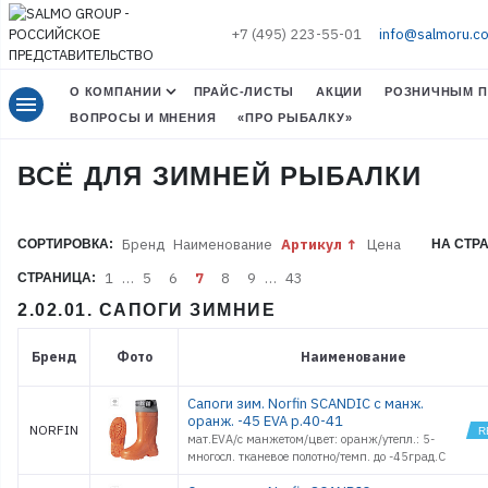
+7 (495) 223-55-01
info@salmoru.c
О КОМПАНИИ
ПРАЙС-ЛИСТЫ
АКЦИИ
РОЗНИЧНЫМ П
menu
ВОПРОСЫ И МНЕНИЯ
«ПРО РЫБАЛКУ»
ВСЁ ДЛЯ ЗИМНЕЙ РЫБАЛКИ
Бренд
Наименование
Артикул
Цена
СОРТИРОВКА:
НА СТР
1
…
5
6
7
8
9
…
43
СТРАНИЦА:
2.02.01. САПОГИ ЗИМНИЕ
Бренд
Фото
Наименование
Сапоги зим. Norfin SCANDIC с манж.
оранж. -45 EVA р.40-41
NORFIN
мат.EVA/с манжетом/цвет: оранж/утепл.: 5-
многосл. тканевое полотно/темп. до -45град.С