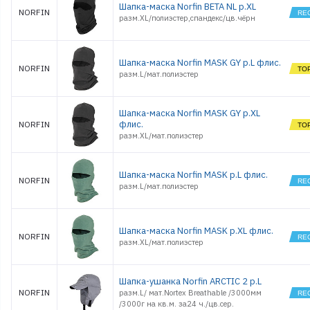
Шапка-маска Norfin BETA NL р.XL
NORFIN
разм.XL/полиэстер,спандекс/цв.чёрн
Шапка-маска Norfin MASK GY р.L флис.
NORFIN
разм.L/мат.полиэстер
Шапка-маска Norfin MASK GY р.XL
флис.
NORFIN
разм.XL/мат.полиэстер
Шапка-маска Norfin MASK р.L флис.
NORFIN
разм.L/мат.полиэстер
Шапка-маска Norfin MASK р.XL флис.
NORFIN
разм.XL/мат.полиэстер
Шапка-ушанка Norfin ARCTIC 2 р.L
NORFIN
разм.L/ мат.Nortex Breathable /3000мм
/3000г на кв.м. за24 ч./цв.сер.