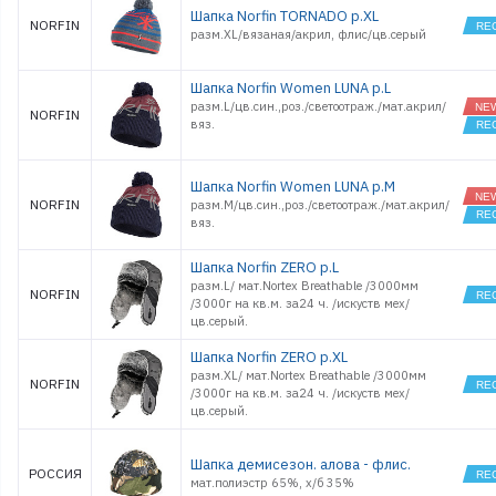
Шапка Norfin TORNADO р.XL
NORFIN
разм.XL/вязаная/акрил, флис/цв.серый
Шапка Norfin Women LUNA р.L
разм.L/цв.син.,роз./светоотраж./мат.акрил/
NORFIN
вяз.
Шапка Norfin Women LUNA р.M
NORFIN
разм.M/цв.син.,роз./светоотраж./мат.акрил/
вяз.
Шапка Norfin ZERO р.L
разм.L/ мат.Nortex Breathable /3000мм
NORFIN
/3000г на кв.м. за24 ч. /искуств мех/
цв.серый.
Шапка Norfin ZERO р.XL
разм.XL/ мат.Nortex Breathable /3000мм
NORFIN
/3000г на кв.м. за24 ч. /искуств мех/
цв.серый.
Шапка демисезон. алова - флис.
РОССИЯ
мат.полиэстр 65%, х/б 35%