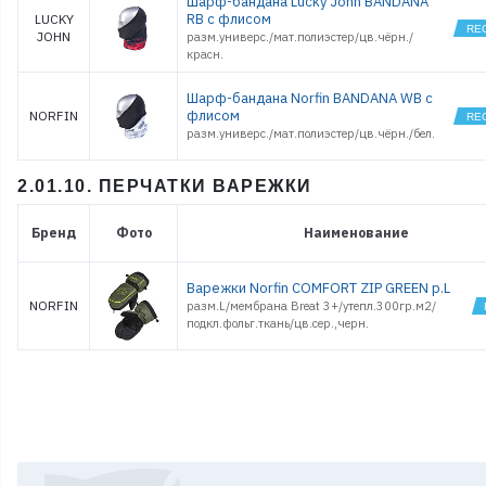
Шарф-бандана Lucky John BANDANA
RB с флисом
LUCKY
JOHN
разм.универс./мат.полиэстер/цв.чёрн./
красн.
Шарф-бандана Norfin BANDANA WB с
флисом
NORFIN
разм.универс./мат.полиэстер/цв.чёрн./бел.
2.01.10. ПЕРЧАТКИ ВАРЕЖКИ
Бренд
Фото
Наименование
Варежки Norfin COMFORT ZIP GREEN р.L
NORFIN
разм.L/мембрана Breat 3+/утепл.300гр.м2/
подкл.фольг.ткань/цв.сер.,черн.