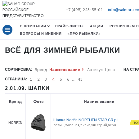
+7 (495) 223-55-01
info@salmoru.c
О КОМПАНИИ
ПРАЙС-ЛИСТЫ
АКЦИИ
РОЗНИЧНЫМ П
menu
ВОПРОСЫ И МНЕНИЯ
«ПРО РЫБАЛКУ»
ВСЁ ДЛЯ ЗИМНЕЙ РЫБАЛКИ
Бренд
Наименование
Артикул
Цена
СОРТИРОВКА:
НА СТР
1
2
3
4
5
6
…
43
СТРАНИЦА:
2.01.09. ШАПКИ
Бренд
Фото
Наименование
Шапка Norfin NORTHEN STAR GR р.L
NORFIN
разм.L/вязаная/акрил/цв.серый,чёрн.