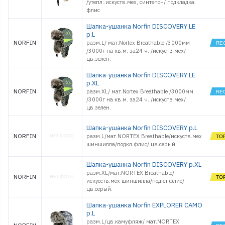
/утепл:.искуств.мех, синтепон/ подкладка:
флис
Шапка-ушанка Norfin DISCOVERY LE
р.L
NORFIN
разм.L/ мат.Nortex Breathable /3000мм
/3000г на кв.м. за24 ч. /искуств мех/
цв.зелен.
Шапка-ушанка Norfin DISCOVERY LE
р.XL
NORFIN
разм.XL/ мат.Nortex Breathable /3000мм
/3000г на кв.м. за24 ч. /искуств мех/
цв.зелен.
Шапка-ушанка Norfin DISCOVERY p.L
NORFIN
разм.L/мат.NORTEX Breathable/искуств.мех
шиншилла/подкл.флис/ цв.серый.
Шапка-ушанка Norfin DISCOVERY p.XL
разм.XL/мат.NORTEX Breathable/
NORFIN
искусств.мех шиншилла/подкл.флис/
цв.серый.
Шапка-ушанка Norfin EXPLORER CAMO
p.L
разм.L/цв.камуфляж/ мат.NORTEX