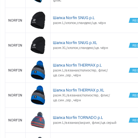
флис
Шапка Norfin SNUG р.L
NORFIN
разм.L/хлопок,спандекс/цв.чёрн
Шапка Norfin SNUG р.XL
NORFIN
разм.XL/хлопок,спандекс/цв.чёрн
Шапка Norfin THERMAX р.L
NORFIN
разм.L/вязаная/полиэстер, флис/
цв.син.,сер.,чёрн
Шапка Norfin THERMAX р.XL
NORFIN
разм.XL/вязаная/полиэстер, флис/
цв.син.,сер.,чёрн
Шапка Norfin TORNADO р.L
NORFIN
разм.L/вязаная/акрил, флис/цв.серый