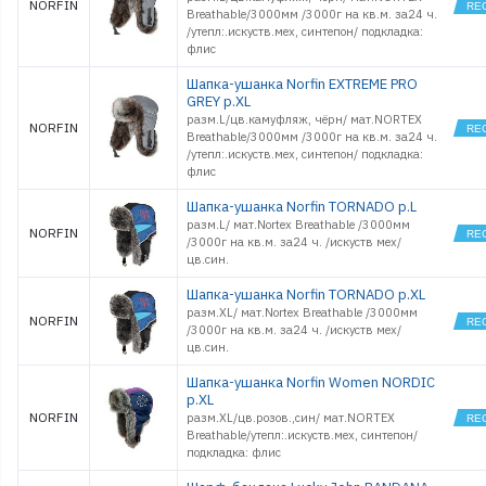
NORFIN
Breathable/3000мм /3000г на кв.м. за24 ч.
/утепл:.искуств.мех, синтепон/ подкладка:
флис
Шапка-ушанка Norfin EXTREME PRO
GREY р.XL
разм.L/цв.камуфляж, чёрн/ мат.NORTEX
NORFIN
Breathable/3000мм /3000г на кв.м. за24 ч.
/утепл:.искуств.мех, синтепон/ подкладка:
флис
Шапка-ушанка Norfin TORNADO р.L
разм.L/ мат.Nortex Breathable /3000мм
NORFIN
/3000г на кв.м. за24 ч. /искуств мех/
цв.син.
Шапка-ушанка Norfin TORNADO р.XL
разм.XL/ мат.Nortex Breathable /3000мм
NORFIN
/3000г на кв.м. за24 ч. /искуств мех/
цв.син.
Шапка-ушанка Norfin Women NORDIC
р.XL
NORFIN
разм.XL/цв.розов.,син/ мат.NORTEX
Breathable/утепл:.искуств.мех, синтепон/
подкладка: флис