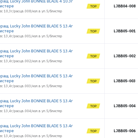
вращ. Lucky John BONNIE BLADE 4 10.3г
Удочки зимние
листере
LJBB04-008
Чехлы и Тубусы
ес 10,3г/расцв.008/кол.в уп.5/блистер
вращ. Lucky John BONNIE BLADE 5 13.4г
листере
LJBB05-001
ес 13,4г/расцв.001/кол.в уп.5/блистер
вращ. Lucky John BONNIE BLADE 5 13.4г
листере
LJBB05-002
ЭЛЕКТРОННАЯ ПОЧТА (ЛОГИН)
ес 13,4г/расцв.002/кол.в уп.5/блистер
вращ. Lucky John BONNIE BLADE 5 13.4г
ПАРОЛЬ
листере
LJBB05-003
ес 13,4г/расцв.003/кол.в уп.5/блистер
вращ. Lucky John BONNIE BLADE 5 13.4г
ВОЙТИ
листере
LJBB05-004
ес 13,4г/расцв.004/кол.в уп.5/блистер
ЗАБЫЛИ ПАРОЛЬ?
вращ. Lucky John BONNIE BLADE 5 13.4г
листере
LJBB05-006
РЕГИСТРАЦИЯ ОПТ
ес 13,4г/расцв.006/кол.в уп.5/блистер