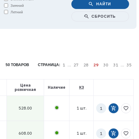
search
НАЙТИ
Зимний
Летний
youtube_searched_for
СБРОСИТЬ
1
…
27
28
29
30
31
…
35
50 ТОВАРОВ
СТРАНИЦА:
Цена
Наличие
КЗ
розничная
Количество
528.00
1 шт.
add_shopping_cart
favorite_border
к
заказу
Количество
608.00
1 шт.
add_shopping_cart
favorite_border
к