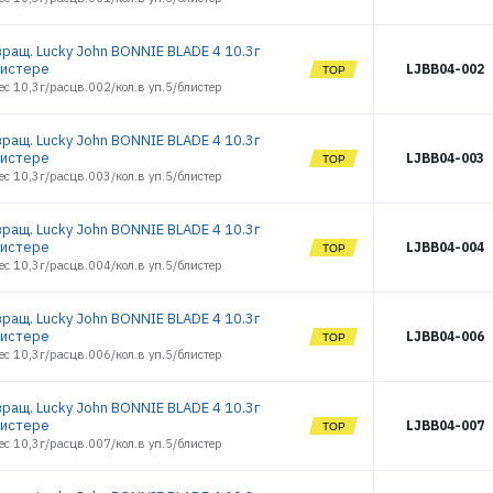
Оснастки фидерные
Очки
вращ. Lucky John BONNIE BLADE 4 10.3г
Палатки, Тенты, Зонты
листере
LJBB04-002
Поводки
ес 10,3г/расцв.002/кол.в уп.5/блистер
Подсачеки, садки
Поплавки
вращ. Lucky John BONNIE BLADE 4 10.3г
Приманки джиговые
листере
LJBB04-003
Приманки морские
ес 10,3г/расцв.003/кол.в уп.5/блистер
силиконовые
Приманки силиконовые
Принадлежности походные
вращ. Lucky John BONNIE BLADE 4 10.3г
листере
LJBB04-004
Рекламные товары
ес 10,3г/расцв.004/кол.в уп.5/блистер
Рыбки поролоновые
Санки
вращ. Lucky John BONNIE BLADE 4 10.3г
Светлячки
листере
LJBB04-006
Спальники
ес 10,3г/расцв.006/кол.в уп.5/блистер
Спасжилеты
Стенды и оборудование
вращ. Lucky John BONNIE BLADE 4 10.3г
Стойки и Держатели
листере
LJBB04-007
Сторожки, кивки, шестики
ес 10,3г/расцв.007/кол.в уп.5/блистер
Сумки, Рюкзаки, Емкости
Термосы и Термосумки