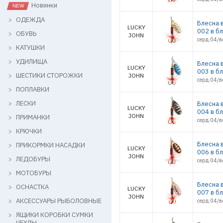
Новинки
ОДЕЖДА
Блесна 
LUCKY
002 в б
ОБУВЬ
JOHN
серд.04/в
КАТУШКИ
УДИЛИЩА
Блесна 
LUCKY
003 в б
ШЕСТИКИ СТОРОЖКИ
JOHN
серд.04/в
ПОПЛАВКИ
ЛЕСКИ
Блесна 
LUCKY
004 в б
JOHN
ПРИМАНКИ
серд.04/в
КРЮЧКИ
Блесна 
ПРИКОРМКИ НАСАДКИ
LUCKY
006 в б
JOHN
ЛЕДОБУРЫ
серд.04/в
МОТОБУРЫ
Блесна 
ОСНАСТКА
LUCKY
007 в б
JOHN
АКСЕССУАРЫ РЫБОЛОВНЫЕ
серд.04/в
ЯЩИКИ КОРОБКИ СУМКИ
ЧЕХЛЫ