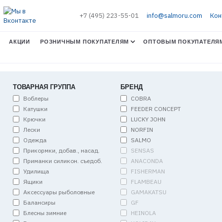
+7 (495) 223-55-01
info@salmoru.com
Кон
АКЦИИ
РОЗНИЧНЫМ ПОКУПАТЕЛЯМ
ОПТОВЫМ ПОКУПАТЕЛЯ
ТОВАРНАЯ ГРУППА
БРЕНД
Воблеры
COBRA
Катушки
FEEDER CONCEPT
Крючки
LUCKY JOHN
Лески
NORFIN
Одежда
SALMO
Прикормки, добав., насад.
SENSAS
Приманки силикон. съедоб.
ANACONDA
Удилища
FISHERMAN
Ящики
FLAMBEAU
Аксессуары рыболовные
GAMAKATSU
Балансиры
GF
Блесны зимние
HEINOLA