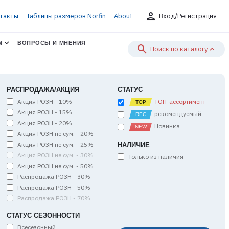
person
такты
Таблицы размеров Norfin
About
Вход/Регистрация
М
ВОПРОСЫ И МНЕНИЯ
search
Поиск по каталогу
РАСПРОДАЖА/АКЦИЯ
СТАТУС
Акция РОЗН - 10%
ТОП-ассортимент
Акция РОЗН - 15%
рекомендуемый
Акция РОЗН - 20%
Новинка
Акция РОЗН не сум. - 20%
Акция РОЗН не сум. - 25%
НАЛИЧИЕ
Акция РОЗН не сум. - 30%
Только из наличия
Акция РОЗН не сум. - 50%
Распродажа РОЗН - 30%
Распродажа РОЗН - 50%
Распродажа РОЗН - 70%
СТАТУС СЕЗОННОСТИ
Всесезонный