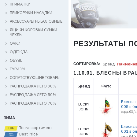
ПРИМАНКИ
ПРИКОРМКИ НАСАДКИ
АКСЕССУАРЫ РЫБОЛОВНЫЕ
ЯЩИКИ КОРОБКИ СУМКИ
ЧЕХЛЫ
РЕЗУЛЬТАТЫ П
ОЧКИ
ОДЕЖДА
ОБУВЬ
Бренд
Наимено
СОРТИРОВКА:
ТУРИЗМ
1.10.01. БЛЕСНЫ В
СОПУТСТВУЮЩИЕ ТОВАРЫ
РАСПРОДАЖА ЛЕТО 30%
Бренд
Фото
РАСПРОДАЖА ЛЕТО 50%
Блесна 
РАСПРОДАЖА ЛЕТО 70%
LUCKY
008 в б
JOHN
серд.03/в
ЗИМА
Блесна 
Топ-ассортимент
LUCKY
001 в б
Best Price
JOHN
серд.04/в