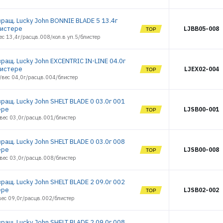
РЕГИСТРАЦИЯ РОЗНИЦА
вращ. Lucky John BONNIE BLADE 5 13.4г
листере
LJBB05-008
ес 13,4г/расцв.008/кол.в уп.5/блистер
ращ. Lucky John EXCENTRIC IN-LINE 04.0г
листере
LJEX02-004
/вес 04,0г/расцв.004/блистер
ращ. Lucky John SHELT BLADE 0 03.0г 001
ере
LJSB00-001
вес 03,0г/расцв.001/блистер
ращ. Lucky John SHELT BLADE 0 03.0г 008
ере
LJSB00-008
вес 03,0г/расцв.008/блистер
ращ. Lucky John SHELT BLADE 2 09.0г 002
ере
LJSB02-002
ес 09,0г/расцв.002/блистер
ращ. Lucky John SHELT BLADE 2 09.0г 008