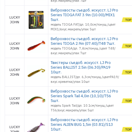
вкус.макрель/упак 7шт
Стойки и Держатели
Виброхвосты съедоб. искусст. LJ Pro
Сторожки, кивки,
шестики
Series TIOGA FAT 3.9in (10.00)/MIX1
LUCKY
5шт.
Сумки, Рюкзаки,
JOHN
Емкости
модель TIOGA FAT/дл. 10,0см/тонущ./цвет
Термосы и Термосумки
MIX1/вкус.макрель/упак 5шт
Удочки зимние
Виброхвосты съедоб. искусст. LJ Pro
Чехлы и Тубусы
Series TIOGA 2.9in (07.40)/T48 7шт.
LUCKY
JOHN
модель TIOGA/дл. 7,4см/тонущ./цвет T48/
вкус.макрель/упак 7шт
Твистеры съедоб. искусст. LJ Pro
Series BALLIST 2.5in (06.30)/PA19
LUCKY
10шт.
JOHN
модель BALLIST/дл. 6,3см/тонущ./цветPA19/
вкус.креветка/упак 10шт
Виброхвосты съедоб. искусст. LJ Pro
Series Spark Tail 4,0in (10,10)/T56
LUCKY
5шт.
JOHN
модель Spark Tail/дл. 10.1см/тонущ./цвет
T56/вкус.макрель/упак 5шт
Виброхвосты съедоб. искусст. LJ Pro
Series ALIEN BUG 1,5in (03.81)/S13
LUCKY
10шт.
JOHN