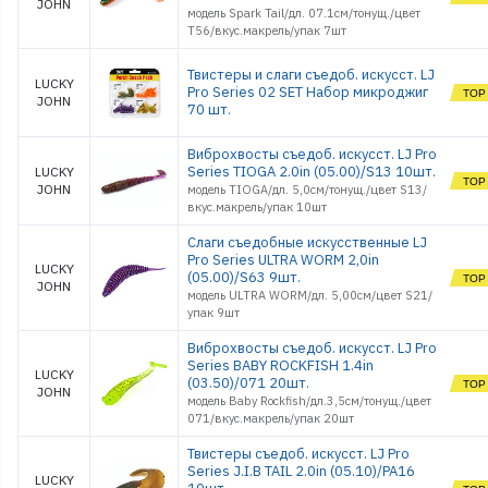
JOHN
модель Spark Tail/дл. 07.1см/тонущ./цвет
T56/вкус.макрель/упак 7шт
Твистеры и слаги съедоб. искусст. LJ
LUCKY
Pro Series 02 SET Набор микроджиг
JOHN
70 шт.
Виброхвосты съедоб. искусст. LJ Pro
Series TIOGA 2.0in (05.00)/S13 10шт.
LUCKY
JOHN
модель TIOGA/дл. 5,0см/тонущ./цвет S13/
вкус.макрель/упак 10шт
Слаги съедобные искусственные LJ
Pro Series ULTRA WORM 2,0in
LUCKY
(05.00)/S63 9шт.
JOHN
модель ULTRA WORM/дл. 5,00см/цвет S21/
упак 9шт
Виброхвосты съедоб. искусст. LJ Pro
Series BABY ROCKFISH 1.4in
LUCKY
(03.50)/071 20шт.
JOHN
модель Baby Rockfish/дл.3,5см/тонущ./цвет
071/вкус.макрель/упак 20шт
Твистеры съедоб. искусст. LJ Pro
Series J.I.B TAIL 2.0in (05.10)/PA16
LUCKY