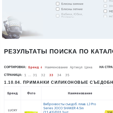
HO
Блесны зимние
IR
Блесны летние
ME
Вабики, Юбки,
MO
Подвесы
MS
Вертлюги, застежки,
кольца, спирали
PE
Грузила
RE
Джиг-головки
SA
Донки и Амортизаторы
SA
Запчасти
S
РЕЗУЛЬТАТЫ ПОИСКА ПО КАТАЛ
Кольца пропускные
SO
Комплекты (уд. оснащ.)
ST
Кормушки и Монтажи
TO
Бренд
Наименование
Артикул
Цена
СОРТИРОВКА:
НА СТРА
Коробки
VI
Ледобуры и
W
1
…
31
32
33
34
35
СТРАНИЦА:
Мотоледобуры
АР
Лески плетёные
1.10.04. ПРИМАНКИ СИЛИКОНОВЫЕ СЪЕДОБ
Р
Лодки и аксессуары
С
Матрасы и Одеяла
Бренд
Фото
Наименование
Мебель
Мормышки
Виброхвосты съедоб. плав. LJ Pro
Мотыльницы
Series JOCO SHAKER 4.5in
LUCKY
(11.43)/F03 3шт.
Оборудование газовое