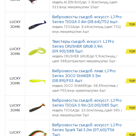
модель ALIEN BUG/дл. 3.8см/тонущ./цвет
S13/вкус.макрель/упак 10шт
Виброхвосты съедоб. искусст. LJ Pro
Series TIOGA 3.4in (08.64)/T52 6шт.
LUCKY
JOHN
модель TIOGA/дл. 8,64см/тонущ./цвет T52/
вкус.макрель/упак 6шт
Твистеры съедоб. искусст. LJ Pro
Series CRUSHER GRUB 3,9in
LUCKY
(09.90)/S88 5шт.
JOHN
модель CRUSHER GRUB/дл.9,9см/тонущ./
цвет S88/аттрактант.макрель/упак 5шт
Виброхвосты съедоб. плав. LJ Pro
Series JOCO SHAKER 3.5in
LUCKY
(08.89)/F03 4шт.
JOHN
модель JOCO SHAKER/дл. 08,89см/плав./
цвет F03/вкус креветка/упак 4шт
Виброхвосты съедоб. искусст. LJ Pro
Series TIOGA 3.9in (10.00)/085 5шт.
LUCKY
JOHN
модель TIOGA/дл. 10,0см/тонущ./цвет 085 /
вкус.макрель/упак 5шт
Виброхвосты съедоб. искусст. LJ Pro
Series Spark Tail 3,0in (07,60)/T56
LUCKY
7шт.