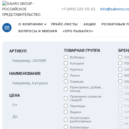
+7 (495) 223-55-01
info@salmoru.c
О КОМПАНИИ
ПРАЙС-ЛИСТЫ
АКЦИИ
РОЗНИЧНЫМ П
menu
ВОПРОСЫ И МНЕНИЯ
«ПРО РЫБАЛКУ»
ТОВАРНАЯ ГРУППА
БРЕН
АРТИКУЛ
Воблеры
C
Катушки
FE
Крючки
LU
НАИМЕНОВАНИЕ
Лески
NO
Одежда
S
Прикормки, добав.,
SE
насад.
A
ЦЕНА
Приманки силикон.
FI
съедоб.
Цена,
FL
Удилища
от
G
Ящики
Цена,
G
Аксессуары
до
рыболовные
HE
Балансиры