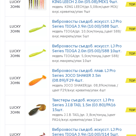
KING LEECH 2.0in (05.08)/MIX1 9шт.
LUCKY
JOHN
модель KING LEECH/дл.5,08см/цвет MIX/
вкус.креветка/упак 9шт
Виброхвосты съедоб. искусст. LJ Pro
Series TIOGA 3.9in (10.00)/S88 5шт.
LUCKY
JOHN
модель TIOGA/дл. 10,0см/тонущ./цвет S88/
вкус.макрель/упак 5шт
Виброхвосты съедоб. искусст. LJ Pro
Series TIOGA 2.0in (05.00)/S88 10шт.
LUCKY
JOHN
модель TIOGA/дл. 5,0см/тонущ./цвет S88/
вкус.макрель/упак 10шт
Виброхвосты съедоб. плав. LJ Pro
Series JOCO SHAKER 3.5in
LUCKY
(08.89)/F29 4шт.
JOHN
модель JOCO SHAKER/дл. 08,89см/плав./
цвет F29/вкус креветка/упак 4шт
Твистеры съедоб. искусст. LJ Pro
Series J.I.B TAIL 1.5in (03.80)/PA16
LUCKY
15шт.
JOHN
модель J.I.B TAIL/дл. 3,8см/тонущ./цвет
PA16/вкус.креветка/упак 15шт
Виброхвосты съедоб. искусст. LJ Pro
Series TIOGA 3.9in (10.00)/S14 5шт.
LUCKY