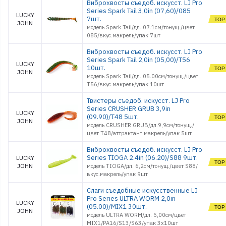
Виброхвосты съедоб. искусст. LJ Pro
Series Spark Tail 3,0in (07,60)/085
LUCKY
7шт.
JOHN
модель Spark Tail/дл. 07.1см/тонущ./цвет
085/вкус.макрель/упак 7шт
Виброхвосты съедоб. искусст. LJ Pro
Series Spark Tail 2,0in (05,00)/T56
LUCKY
10шт.
JOHN
модель Spark Tail/дл. 05.00см/тонущ./цвет
T56/вкус.макрель/упак 10шт
Твистеры съедоб. искусст. LJ Pro
Series CRUSHER GRUB 3,9in
LUCKY
(09.90)/T48 5шт.
JOHN
модель CRUSHER GRUB/дл.9,9см/тонущ./
цвет T48/аттрактант.макрель/упак 5шт
Виброхвосты съедоб. искусст. LJ Pro
Series TIOGA 2.4in (06.20)/S88 9шт.
LUCKY
JOHN
модель TIOGA/дл. 6,2см/тонущ./цвет S88/
вкус.макрель/упак 9шт
Слаги съедобные искусственные LJ
Pro Series ULTRA WORM 2,0in
LUCKY
(05.00)/MIX1 30шт.
JOHN
модель ULTRA WORM/дл. 5,00см/цвет
MIX1/PA16/S13/S63/упак 3x10шт