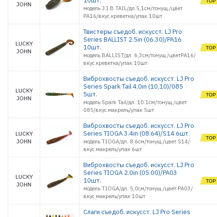
10шт.
JOHN
модель J.I.B TAIL/дл.5,1см/тонущ./цвет
PA16/вкус.креветка/упак 10шт
Твистеры съедоб. искусст. LJ Pro
Series BALLIST 2.5in (06.30)/PA16
LUCKY
10шт.
JOHN
модель BALLIST/дл. 6,3см/тонущ./цветPA16/
вкус.креветка/упак 10шт
Виброхвосты съедоб. искусст. LJ Pro
Series Spark Tail 4,0in (10,10)/085
LUCKY
5шт.
JOHN
модель Spark Tail/дл. 10.1см/тонущ./цвет
085/вкус.макрель/упак 5шт
Виброхвосты съедоб. искусст. LJ Pro
Series TIOGA 3.4in (08.64)/S14 6шт.
LUCKY
JOHN
модель TIOGA/дл. 8.6см/тонущ./цвет S14/
вкус.макрель/упак 6шт
Виброхвосты съедоб. искусст. LJ Pro
Series TIOGA 2.0in (05.00)/PA03
LUCKY
10шт.
JOHN
модель TIOGA/дл. 5,0см/тонущ./цвет PA03/
вкус.макрель/упак 10шт
Слаги съедоб. искусст. LJ Pro Series