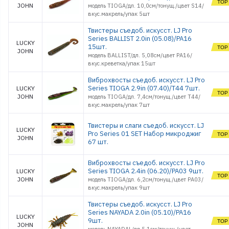
JOHN
модель TIOGA/дл. 10,0см/тонущ./цвет S14/
вкус.макрель/упак 5шт
Твистеры съедоб. искусст. LJ Pro
Series BALLIST 2.0in (05.08)/PA16
LUCKY
15шт.
JOHN
модель BALLIST/дл. 5,08см/цвет PA16/
вкус.креветка/упак 15шт
Виброхвосты съедоб. искусст. LJ Pro
Series TIOGA 2.9in (07.40)/T44 7шт.
LUCKY
JOHN
модель TIOGA/дл. 7,4см/тонущ./цвет T44/
вкус.макрель/упак 7шт
Твистеры и слаги съедоб. искусст. LJ
LUCKY
Pro Series 01 SET Набор микроджиг
JOHN
67 шт.
Виброхвосты съедоб. искусст. LJ Pro
Series TIOGA 2.4in (06.20)/PA03 9шт.
LUCKY
JOHN
модель TIOGA/дл. 6,2см/тонущ./цвет PA03/
вкус.макрель/упак 9шт
Твистеры съедоб. искусст. LJ Pro
Series NAYADA 2.0in (05.10)/PA16
LUCKY
9шт.
JOHN