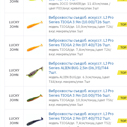
JOHN
модель JOCO SHAKER/дл. 11.43см/плав./
Обувь
цвет F03/вкус креветка/упак 3шт
Оснастки поплавочные
Виброхвосты съедоб. искусст. LJ Pro
Оснастки фидерные
Series TIOGA 3.9in (10.00)/T26 5шт.
LUCKY
Очки
JOHN
модель TIOGA/дл. 10,0см/тонущ./цвет T26/
Палатки, Тенты, Зонты
вкус.макрель/упак 5шт
Поводки
Виброхвосты съедоб. искусст. LJ Pro
Подсачеки, садки
Series TIOGA 2.9in (07.40)/T26 7шт.
LUCKY
Поплавки
JOHN
модель TIOGA/дл. 7,4см/тонущ./цвет T26/
Приманки джиговые
вкус.макрель/упак 7шт
Приманки морские
силиконовые
Виброхвосты съедоб. искусст. LJ Pro
Series ALIEN BUG 2,5in (06,35)/T44
Приманки
LUCKY
силиконовые
7шт.
JOHN
Принадлежности
модель ALIEN BUG/дл. 6.3см/тонущ./цвет
походные
T44/вкус.макрель/упак 7шт
Рекламные товары
Виброхвосты съедоб. искусст. LJ Pro
Рыбки поролоновые
Series TIOGA 3.9in (10.00)/T56 5шт.
LUCKY
Санки
JOHN
модель TIOGA/дл. 10,0см/тонущ./цвет T56/
Светлячки
вкус.макрель/упак 5шт
Спальники
Виброхвосты съедоб. искусст. LJ Pro
Спасжилеты
Series TIOGA 2.9in (07.40)/T52 7шт.
LUCKY
Стенды и
JOHN
модель TIOGA/дл. 7,4см/тонущ./цвет T52/
оборудование