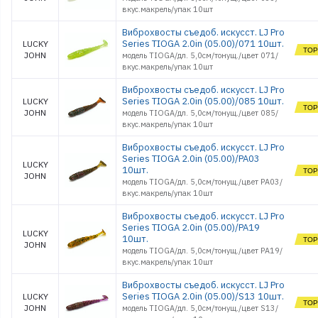
вкус.макрель/упак 10шт
Обувь
Оснастки поплавочные
Виброхвосты съедоб. искусст. LJ Pro
Series TIOGA 2.0in (05.00)/071 10шт.
Оснастки фидерные
LUCKY
JOHN
модель TIOGA/дл. 5,0см/тонущ./цвет 071/
Очки
вкус.макрель/упак 10шт
Палатки, Тенты, Зонты
Поводки
Виброхвосты съедоб. искусст. LJ Pro
Series TIOGA 2.0in (05.00)/085 10шт.
LUCKY
Подсачеки, садки
JOHN
модель TIOGA/дл. 5,0см/тонущ./цвет 085/
Поплавки
вкус.макрель/упак 10шт
Приманки джиговые
Виброхвосты съедоб. искусст. LJ Pro
Приманки морские
силиконовые
Series TIOGA 2.0in (05.00)/PA03
LUCKY
10шт.
Приманки
JOHN
силиконовые
модель TIOGA/дл. 5,0см/тонущ./цвет PA03/
Принадлежности
вкус.макрель/упак 10шт
походные
Виброхвосты съедоб. искусст. LJ Pro
Рекламные товары
Series TIOGA 2.0in (05.00)/PA19
Рыбки поролоновые
LUCKY
10шт.
JOHN
Санки
модель TIOGA/дл. 5,0см/тонущ./цвет PA19/
Светлячки
вкус.макрель/упак 10шт
Спальники
Виброхвосты съедоб. искусст. LJ Pro
Спасжилеты
Series TIOGA 2.0in (05.00)/S13 10шт.
LUCKY
Стенды и
JOHN
модель TIOGA/дл. 5,0см/тонущ./цвет S13/
оборудование