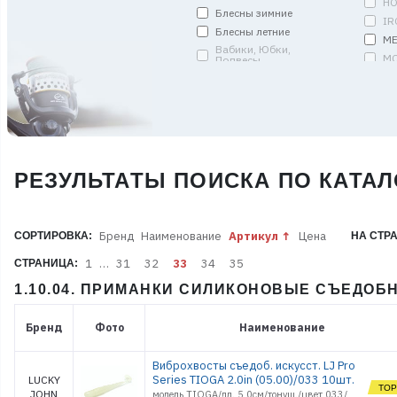
HO
Блесны зимние
IR
Блесны летние
ME
Вабики, Юбки,
MO
Подвесы
MS
Вертлюги, застежки,
кольца, спирали
PE
Грузила
RE
Джиг-головки
SA
Донки и Амортизаторы
SA
Запчасти
S
РЕЗУЛЬТАТЫ ПОИСКА ПО КАТАЛ
Кольца пропускные
SO
Комплекты (уд. оснащ.)
ST
Кормушки и Монтажи
TO
Бренд
Наименование
Артикул
Цена
СОРТИРОВКА:
НА СТР
Коробки
VI
Ледобуры и
W
1
…
31
32
33
34
35
СТРАНИЦА:
Мотоледобуры
АР
Лески плетёные
1.10.04. ПРИМАНКИ СИЛИКОНОВЫЕ СЪЕДОБ
Р
Лодки и аксессуары
С
Матрасы и Одеяла
Бренд
Фото
Наименование
Мебель
Мормышки
Виброхвосты съедоб. искусст. LJ Pro
Мотыльницы
Series TIOGA 2.0in (05.00)/033 10шт.
LUCKY
JOHN
модель TIOGA/дл. 5,0см/тонущ./цвет 033/
Оборудование газовое