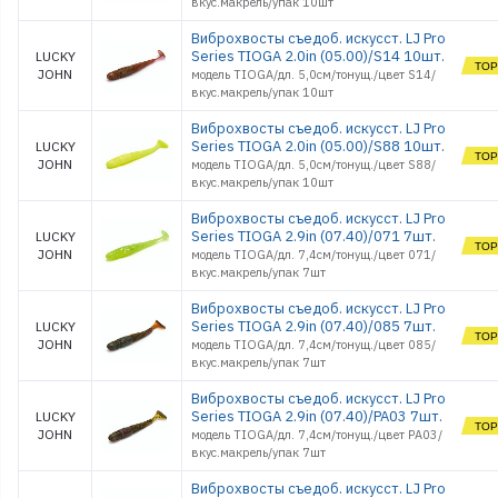
вкус.макрель/упак 10шт
Стойки и Держатели
Виброхвосты съедоб. искусст. LJ Pro
Сторожки, кивки,
шестики
Series TIOGA 2.0in (05.00)/S14 10шт.
LUCKY
JOHN
Сумки, Рюкзаки,
модель TIOGA/дл. 5,0см/тонущ./цвет S14/
Емкости
вкус.макрель/упак 10шт
Термосы и Термосумки
Виброхвосты съедоб. искусст. LJ Pro
Удочки зимние
Series TIOGA 2.0in (05.00)/S88 10шт.
LUCKY
Чехлы и Тубусы
JOHN
модель TIOGA/дл. 5,0см/тонущ./цвет S88/
вкус.макрель/упак 10шт
Виброхвосты съедоб. искусст. LJ Pro
Series TIOGA 2.9in (07.40)/071 7шт.
LUCKY
JOHN
модель TIOGA/дл. 7,4см/тонущ./цвет 071/
вкус.макрель/упак 7шт
Виброхвосты съедоб. искусст. LJ Pro
Series TIOGA 2.9in (07.40)/085 7шт.
LUCKY
JOHN
модель TIOGA/дл. 7,4см/тонущ./цвет 085/
вкус.макрель/упак 7шт
Виброхвосты съедоб. искусст. LJ Pro
Series TIOGA 2.9in (07.40)/PA03 7шт.
LUCKY
JOHN
модель TIOGA/дл. 7,4см/тонущ./цвет PA03/
вкус.макрель/упак 7шт
Виброхвосты съедоб. искусст. LJ Pro