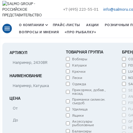
+7 (495) 223-55-01
info@salmoru.c
О КОМПАНИИ
ПРАЙС-ЛИСТЫ
АКЦИИ
РОЗНИЧНЫМ П
menu
ВОПРОСЫ И МНЕНИЯ
«ПРО РЫБАЛКУ»
ТОВАРНАЯ ГРУППА
БРЕН
АРТИКУЛ
Воблеры
C
Катушки
FE
Крючки
LU
НАИМЕНОВАНИЕ
Лески
NO
Одежда
S
Прикормки, добав.,
SE
насад.
A
ЦЕНА
Приманки силикон.
FI
съедоб.
Цена,
FL
Удилища
от
G
Ящики
Цена,
G
Аксессуары
до
рыболовные
HE
Балансиры