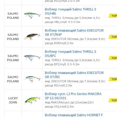
расцв.HGS/глуб.2.0-3.0м
Воблер тонущий Salmo THRILL S
05/HBL
SALMO
POLAND
мод. THRILL S/тонущ./дл.5,0см/вес 6,5г/
расцв.HBL/глуб. 0.5-5.0м
Воблер плавающий Salmo EXECUTOR
SR 07/RHP
SALMO
POLAND
мод. EXECUTOR SR/плав./дл.7,0см/вес 8,0г/
расцв.RHP/глуб.2.0м
Воблер тонущий Salmo THRILL S
05/BFI
SALMO
POLAND
мод. THRILL S/тонущ./дл.5,0см/вес 6,5г/
расцв.BFI/глуб. 0.5-5.0м
Воблер плавающий Salmo EXECUTOR
SR 07/RD
SALMO
POLAND
мод. EXECUTOR SR/плав./дл.7,0см/вес 8,0г/
расцв.RD/глуб.2.0м
Воблер сусп. LJ Pro Series MAKORA
SP 13.00/301
LUCKY
JOHN
мод MAKORA/сусп./дл.13см/вес22г/
расцв.301/глуб.2,0м
Воблер плавающий Salmo HORNET F