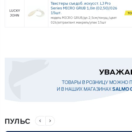
Твистеры съедоб. искусст. LJ Pro
Series MICRO GRUB 1,0in (02,50)/026
LUCKY
15шт.
JOHN
модель MICRO GRUB/дл.2,5см/тонущ./цвет
026/аттрактант.макрель/упак 15шт
ПУЛЬС
navigate_before
navigate_next