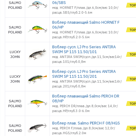
06/SBS
SALMO
POLAND
мод HORNET F/плав./дл.6,0см/вес 10,0г/
расцв.SBS/глуб.2.0-5.6м
Воблер плавающий Salmo HORNET F
06/HP
SALMO
POLAND
мод HORNET F/плав./дл.6,0см/вес 10,0г/
расцв.HP/глуб.2.0-5.6м
Воблер сусп. LJ Pro Series ANTIRA
SWIM SP 115 11.50/101
LUCKY
JOHN
мод ANTIRA SWIM/сусп./дл.11,5см/вес14г/
расцв.101/глуб.0,8м
Воблер сусп. LJ Pro Series ANTIRA
SWIM SP 115 11.50/201
LUCKY
JOHN
мод ANTIRA SWIM/сусп./дл.11,5см/вес14г/
расцв.201/глуб.0,8м
Воблер плавающий Salmo PERCH DR
08/HP
SALMO
POLAND
мод. PERCH DR/плав./дл.8,0см/вес 14,0г/
расцв.HP/глуб.3.0-6.0м
Воблер плав. Salmo PERCH F 08/HGS
SALMO
мод. PERCH F/плав./дл.8,0см/вес 12,0г/
POLAND
расцв.HGS/глуб.2.0м