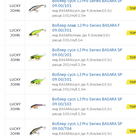
Воблер сусп. LJ Pro Series BASARA SP
Стойки и Держатели
09.00/101
LUCKY
JOHN
Сторожки, кивки,
мод BASARA/сусп./дл.9,0см/вес10,5г/
шестики
расцв.101/глуб.1,5м
Сумки, Рюкзаки,
Емкости
Воблер плав. LJ Pro Series BASARA F
09.00/301
Термосы и Термосумки
LUCKY
JOHN
мод BASARA/плав./дл.9,0см/вес10г/
Удочки зимние
расцв.301/глуб.1м
Чехлы и Тубусы
Воблер сусп. LJ Pro Series BASARA SP
09.00/201
LUCKY
JOHN
мод BASARA/сусп./дл.9,0см/вес10,5г/
расцв.201/глуб.1,5м
Воблер сусп. LJ Pro Series BASARA SP
09.00/301
LUCKY
JOHN
мод BASARA/сусп./дл.9,0см/вес10,5г/
расцв.301/глуб.1,5м
Воблер сусп. LJ Pro Series BASARA SP
09.00/103
LUCKY
JOHN
мод BASARA/сусп./дл.9,0см/вес10,5г/
расцв.103/глуб.1,5м
Воблер сусп. LJ Pro Series BASARA SP
09.00/704
LUCKY
JOHN
мод BASARA/сусп./дл.9,0см/вес10,5г/