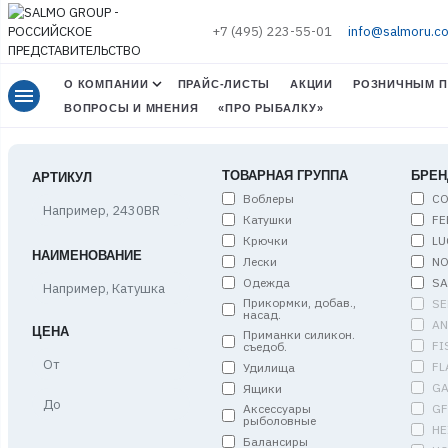
+7 (495) 223-55-01
info@salmoru.c
О КОМПАНИИ
ПРАЙС-ЛИСТЫ
АКЦИИ
РОЗНИЧНЫМ П
menu
ВОПРОСЫ И МНЕНИЯ
«ПРО РЫБАЛКУ»
ТОВАРНАЯ ГРУППА
БРЕН
АРТИКУЛ
Воблеры
C
Катушки
FE
Крючки
LU
НАИМЕНОВАНИЕ
Лески
NO
Одежда
S
Прикормки, добав.,
SE
насад.
A
ЦЕНА
Приманки силикон.
FI
съедоб.
Цена,
FL
Удилища
от
G
Ящики
Цена,
G
Аксессуары
до
рыболовные
HE
Балансиры