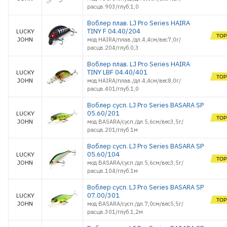
расцв.903/глуб.1,0
Обувь
Оснастки поплавочные
Воблер плав. LJ Pro Series HAIRA
TINY F 04.40/204
Оснастки фидерные
LUCKY
JOHN
мод HAIRA/плав./дл.4,4см/вес7,0г/
Очки
расцв.204/глуб.0,3
Палатки, Тенты, Зонты
Поводки
Воблер плав. LJ Pro Series HAIRA
TINY LBF 04.40/401
LUCKY
Подсачеки, садки
JOHN
мод HAIRA/плав./дл.4,4см/вес8,0г/
Поплавки
расцв.401/глуб.1,0
Приманки джиговые
Воблер сусп. LJ Pro Series BASARA SP
Приманки морские
силиконовые
05.60/201
LUCKY
JOHN
Приманки
мод BASARA/сусп./дл.5,6см/вес3,5г/
силиконовые
расцв.201/глуб.1м
Принадлежности
походные
Воблер сусп. LJ Pro Series BASARA SP
05.60/104
Рекламные товары
LUCKY
JOHN
мод BASARA/сусп./дл.5,6см/вес3,5г/
Рыбки поролоновые
расцв.104/глуб.1м
Санки
Светлячки
Воблер сусп. LJ Pro Series BASARA SP
07.00/301
LUCKY
Спальники
JOHN
мод BASARA/сусп./дл.7,0см/вес5,5г/
Спасжилеты
расцв.301/глуб.1,2м
Стенды и
оборудование