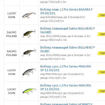
расцв.704/глуб.1,5м
Воблер плав. LJ Pro Series BASARA F
09.00/101
LUCKY
JOHN
мод BASARA/плав./дл.9,0см/вес10г/
расцв.101/глуб.1м
Воблер плавающий Salmo BULLHEAD F
06/HBD
SALMO
POLAND
мод. BULLHEAD/плав./дл.6,0см/вес 6,0г/
расцв.HBD/глуб.1.5м
Воблер плавающий Salmo BULLHEAD F
06/BD
SALMO
POLAND
мод. BULLHEAD/плав./дл.6,0см/вес 6,0г/
расцв.BD/глуб.1.5м
Воблер сусп. LJ Pro Series MAKORA
SP 11.00/101
LUCKY
JOHN
мод MAKORA/сусп./дл.11см/вес13г/
расцв.101/глуб.1,5м
Воблер сусп. LJ Pro Series MAKORA
SP 11.00/301
LUCKY
JOHN
мод MAKORA/сусп./дл.11см/вес13г/
расцв.301/глуб.1,5м
Воблер плавающий Salmo HORNET F