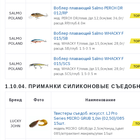
Воблер плавающий Salmo PERCH DR
012/RP
SALMO
POLAND
мод. PERCH DR/плав./дл.12,0см/вес 36,0г/
расцв.RP/глуб.4.0м
Воблер плавающий Salmo WHACKY F
015/SB
SALMO
POLAND
мод. WHACKY F/плав./дл.15,0см/вес 28,0г/
расцв.SB/глуб. 1.5-3.5 м
Воблер плавающий Salmo WHACKY F
015/SCS
SALMO
POLAND
мод. WHACKY F/плав./дл.15,0см/вес 28,0г/
расцв.SCS/глуб. 1.5-3.5 м
1.10.04. ПРИМАНКИ СИЛИКОНОВЫЕ СЪЕДОБ
Бренд
Фото
Наименование
Твистеры съедоб. искусст. LJ Pro
Series MICRO GRUB 1,0in (02,50)/085
LUCKY
15шт.
JOHN
модель MICRO GRUB/дл.2,5см/тонущ./цвет
085/аттрактант.макрель/упак 15шт