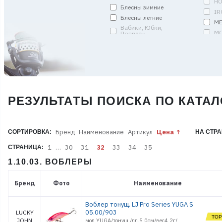
HO
Блесны зимние
IR
Блесны летние
ME
Вабики, Юбки,
MO
Подвесы
MS
Вертлюги, застежки,
кольца, спирали
PE
Грузила
RE
Джиг-головки
SA
Донки и Амортизаторы
SA
Запчасти
S
РЕЗУЛЬТАТЫ ПОИСКА ПО КАТАЛ
Кольца пропускные
SO
Комплекты (уд. оснащ.)
ST
Кормушки и Монтажи
TO
Бренд
Наименование
Артикул
Цена
СОРТИРОВКА:
НА СТРА
Коробки
VI
Ледобуры и
W
1
…
30
31
32
33
34
35
СТРАНИЦА:
Мотоледобуры
АР
Лески плетёные
1.10.03. ВОБЛЕРЫ
Р
Лодки и аксессуары
С
Матрасы и Одеяла
Бренд
Фото
Наименование
Мебель
Мормышки
Воблер тонущ. LJ Pro Series YUGA S
Мотыльницы
05.00/903
LUCKY
JOHN
мод YUGA/тонущ./дл.5,0см/вес4,2г/
Оборудование газовое