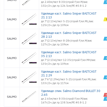
дл.2.40м/тест 8-30г/строй F/кл.M/вес
151г/2ч./дл.тр.126.5см/PE #0.8-1.2
Удилище каст. Salmo Sniper BAITCAST
21 2.13
SALMO
дл.7'(2.13м)/тест 5-21г/строй F/кл.ML/вес
125г/2ч./дл.тр.109см
Удилище каст. Salmo Sniper BAITCAST
28 2.13
SALMO
дл.7'(2.13м)/тест 8-28г/строй F/кл.M/вес
127г/2ч./дл.тр.109см
Удилище каст. Salmo Sniper BAITCAST
35 2.13
SALMO
дл.7'(2.13м)/тест 12-35г/строй F/кл.MH/вес
135г/2ч./дл.тр.109см
Удилище каст. Salmo Sniper BAITCAST
21 2.29
SALMO
дл.7'6"(2.29м)/тест 5-21г/строй F/кл.ML/вес
133г/2ч./дл.тр.117см
Удилище спин. Salmo Diamond BULLET 30
2.65
SALMO
дл.2.65м/тест 8-30г/строй F/кл.M/вес
167г/2ч./дл.тр.138.5см/PE #0.8-1.2