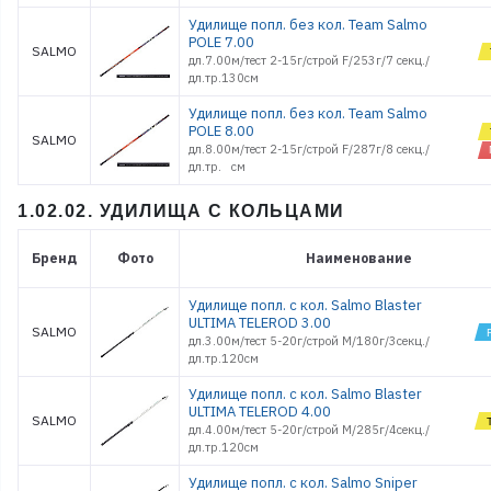
Удилище попл. без кол. Team Salmo
POLE 7.00
SALMO
дл.7.00м/тест 2-15г/строй F/253г/7 секц./
дл.тр.130см
Удилище попл. без кол. Team Salmo
POLE 8.00
SALMO
дл.8.00м/тест 2-15г/строй F/287г/8 секц./
дл.тр. см
1.02.02. УДИЛИЩА С КОЛЬЦАМИ
Бренд
Фото
Наименование
Удилище попл. с кол. Salmo Blaster
ULTIMA TELEROD 3.00
SALMO
дл.3.00м/тест 5-20г/строй M/180г/3секц./
дл.тр.120см
Удилище попл. с кол. Salmo Blaster
ULTIMA TELEROD 4.00
SALMO
дл.4.00м/тест 5-20г/строй M/285г/4секц./
дл.тр.120см
Удилище попл. с кол. Salmo Sniper