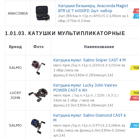
Катушки безынерц. Anaсonda Magist
Обувь
BTR LE 7 6000FD 2шт. набор
Оснастки поплавочные
ANACONDA
2шт./BR/6ш.п.+1р.п./495г/5.1:1/80cм за 1
Оснастки фидерные
обор./370м-0.35мм
Очки
Палатки, Тенты, Зонты
1.01.03. КАТУШКИ МУЛЬТИПЛИКАТОРНЫЕ
Поводки
Подсачеки, садки
Бренд
Фото
Наименование
Поплавки
Приманки джиговые
Катушка мульт. Salmo Sniper CAST 4 M
Приманки морские
магн.торм./3ш.п.+1р.п./230г/6.3:1/53см за
SALMO
силиконовые
1 обор./нагр.на
Приманки
фрикц.8.0кг/180м-0.285мм/шп.1AI
силиконовые
Принадлежности
Катушка мульт. Lucky John Vanrex
походные
POWER CAST 6 XH
LUCKY
Рекламные товары
магн.торм. / 5ш.п.+1р.п. / 220г / 6.3:1 /
JOHN
54см за 1 обор. / нагр.на
Рыбки поролоновые
фрикц.10.0кг/180м-0.28мм/шп.1AI
Санки
Светлячки
Катушка мульт. Salmo Diamond CAST 6
M
Спальники
SALMO
магн.торм./5ш.п.+1р.п./197г/6.2:1/48см за
Спасжилеты
1 обор./нагр.на фрикц.6.0кг/180м-0.20мм/
Стенды и
шп.1AI
оборудование