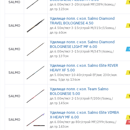
SALMO
дл.6.00м/тест 3-20г/строй MF/289г/6секц./
дл.тр.123см
Удилище попл. с кол. Salmo Diamond
TRAVEL BOLOGNESE 4.50
SALMO
дл.4.50м/тест 3-15г/строй M/315г/15секц./
дл.тр.60см
Удилище попл. с кол. Salmo Diamond
BOLOGNESE LIGHT MF 6.00
SALMO
дл.6.00м/тест 3-15г/строй M/347г/6секц./
дл.тр.137см
Удилище попл. с кол. Salmo Elite RIVER
HEAVY XF 5.00
SALMO
дл.5.00м/тест 10-40г/строй EF/вес 230г/кол.
секц. 5/дл.тр.136см
Удилище попл. с кол. Team Salmo
BOLOGNESE 5.00
SALMO
дл.5.00м/тест 2-15г/строй F/200г/5секц./
дл.тр.145см
Удилище попл. с кол. Salmo Elite VIMBA
X-HEAVY MF 6.00
SALMO
дл.6.00м/тест до 80г/строй MF/299г/6секц./
дл.тр.143см