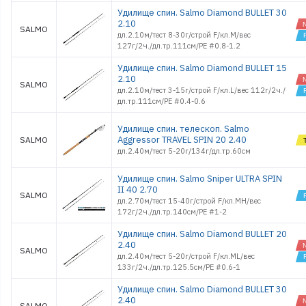
Удилище спин. Salmo Diamond BULLET 30
2.10
SALMO
дл.2.10м/тест 8-30г/строй F/кл.M/вес
127г/2ч./дл.тр.111см/PE #0.8-1.2
Удилище спин. Salmo Diamond BULLET 15
2.10
SALMO
дл.2.10м/тест 3-15г/строй F/кл.L/вес 112г/2ч./
дл.тр.111см/PE #0.4-0.6
Удилище спин. телескоп. Salmo
Aggressor TRAVEL SPIN 20 2.40
SALMO
дл.2.40м/тест 5-20г/134г/дл.тр.60см
Удилище спин. Salmo Sniper ULTRA SPIN
II 40 2.70
SALMO
дл.2.70м/тест 15-40г/строй F/кл.MH/вес
172г/2ч./дл.тр.140см/PE #1-2
Удилище спин. Salmo Diamond BULLET 20
2.40
SALMO
дл.2.40м/тест 5-20г/строй F/кл.ML/вес
133г/2ч./дл.тр.125.5см/PE #0.6-1
Удилище спин. Salmo Diamond BULLET 30
2.40
SALMO