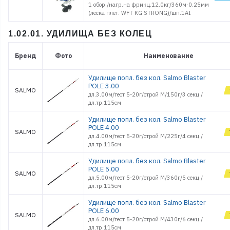
1 обор./нагр.на фрикц.12.0кг/360м-0.25мм
(леска плет. WFT KG STRONG)/шп.1AI
1.02.01. УДИЛИЩА БЕЗ КОЛЕЦ
Бренд
Фото
Наименование
Удилище попл. без кол. Salmo Blaster
POLE 3.00
SALMO
дл.3.00м/тест 5-20г/строй M/150г/3 секц./
дл.тр.115см
Удилище попл. без кол. Salmo Blaster
POLE 4.00
SALMO
дл.4.00м/тест 5-20г/строй M/225г/4 секц./
дл.тр.115см
Удилище попл. без кол. Salmo Blaster
POLE 5.00
SALMO
дл.5.00м/тест 5-20г/строй M/360г/5 секц./
дл.тр.115см
Удилище попл. без кол. Salmo Blaster
POLE 6.00
SALMO
дл.6.00м/тест 5-20г/строй M/430г/6 секц./
дл.тр.115см