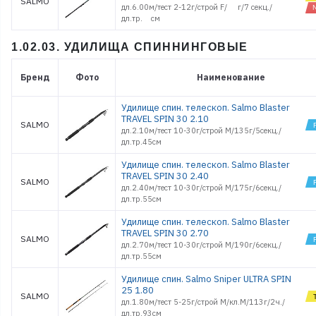
SALMO
дл.6.00м/тест 2-12г/строй F/ г/7 секц./
дл.тр. см
1.02.03. УДИЛИЩА СПИННИНГОВЫЕ
Бренд
Фото
Наименование
Удилище спин. телескоп. Salmo Blaster
TRAVEL SPIN 30 2.10
SALMO
дл.2.10м/тест 10-30г/строй M/135г/5секц./
дл.тр.45см
Удилище спин. телескоп. Salmo Blaster
TRAVEL SPIN 30 2.40
SALMO
дл.2.40м/тест 10-30г/строй M/175г/6секц./
дл.тр.55см
Удилище спин. телескоп. Salmo Blaster
TRAVEL SPIN 30 2.70
SALMO
дл.2.70м/тест 10-30г/строй M/190г/6секц./
дл.тр.55см
Удилище спин. Salmo Sniper ULTRA SPIN
25 1.80
SALMO
дл.1.80м/тест 5-25г/строй M/кл.M/113г/2ч./
дл.тр.93см