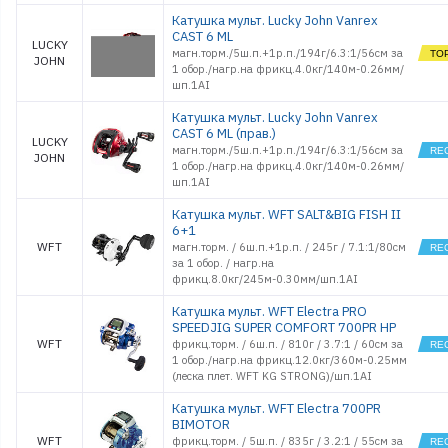
Стойки и Держатели
Катушка мульт. Lucky John Vanrex
Сторожки, кивки,
CAST 6 ML
LUCKY
шестики
магн.торм./5ш.п.+1р.п./194г/6.3:1/56см за
JOHN
Сумки, Рюкзаки,
1 обор./нагр.на фрикц.4.0кг/140м-0.26мм/
Емкости
шп.1AI
Термосы и Термосумки
Катушка мульт. Lucky John Vanrex
Удочки зимние
CAST 6 ML (прав.)
Чехлы и Тубусы
LUCKY
магн.торм./5ш.п.+1р.п./194г/6.3:1/56см за
JOHN
1 обор./нагр.на фрикц.4.0кг/140м-0.26мм/
шп.1AI
Катушка мульт. WFT SALT&BIG FISH II
6+1
WFT
магн.торм. / 6ш.п.+1р.п. / 245г / 7.1:1/80см
за 1 обор. / нагр.на
фрикц.8.0кг/245м-0.30мм/шп.1AI
Катушка мульт. WFT Electra PRO
SPEEDJIG SUPER COMFORT 700PR HP
WFT
фрикц.торм. / 6ш.п. / 810г / 3.7:1 / 60см за
1 обор./нагр.на фрикц.12.0кг/360м-0.25мм
(леска плет. WFT KG STRONG)/шп.1AI
Катушка мульт. WFT Electra 700PR
BIMOTOR
WFT
фрикц.торм. / 5ш.п. / 835г / 3.2:1 / 55см за