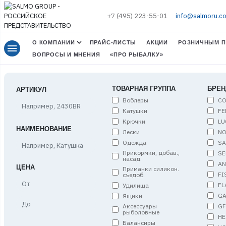
+7 (495) 223-55-01
info@salmoru.c
О КОМПАНИИ
ПРАЙС-ЛИСТЫ
АКЦИИ
РОЗНИЧНЫМ П
menu
ВОПРОСЫ И МНЕНИЯ
«ПРО РЫБАЛКУ»
ТОВАРНАЯ ГРУППА
БРЕН
АРТИКУЛ
Воблеры
C
Катушки
FE
Крючки
LU
НАИМЕНОВАНИЕ
Лески
NO
Одежда
S
Прикормки, добав.,
SE
насад.
A
ЦЕНА
Приманки силикон.
FI
съедоб.
Цена,
FL
Удилища
от
G
Ящики
Цена,
G
Аксессуары
до
рыболовные
HE
Балансиры