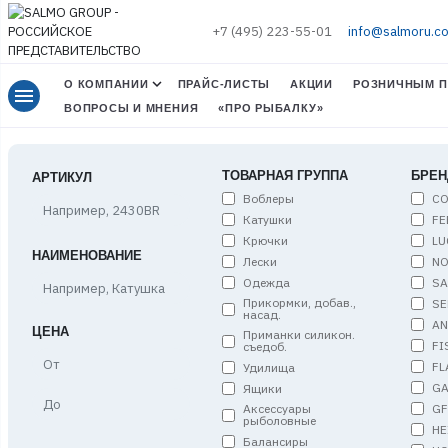
+7 (495) 223-55-01
info@salmoru.c
О КОМПАНИИ
ПРАЙС-ЛИСТЫ
АКЦИИ
РОЗНИЧНЫМ П
menu
ВОПРОСЫ И МНЕНИЯ
«ПРО РЫБАЛКУ»
ТОВАРНАЯ ГРУППА
БРЕН
АРТИКУЛ
Воблеры
C
Катушки
FE
Крючки
LU
НАИМЕНОВАНИЕ
Лески
NO
Одежда
S
Прикормки, добав.,
SE
насад.
A
ЦЕНА
Приманки силикон.
FI
съедоб.
Цена,
FL
Удилища
от
G
Ящики
Цена,
G
Аксессуары
до
рыболовные
HE
Балансиры