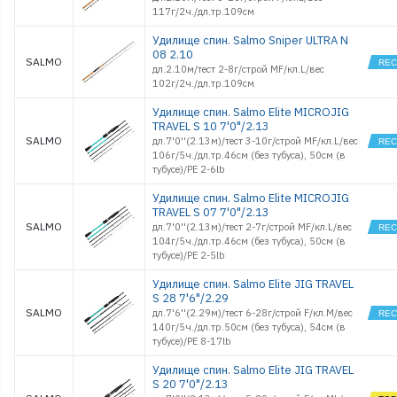
117г/2ч./дл.тр.109см
Обувь
Оснастки поплавочные
Удилище спин. Salmo Sniper ULTRA N
08 2.10
Оснастки фидерные
SALMO
дл.2.10м/тест 2-8г/строй MF/кл.L/вес
Очки
102г/2ч./дл.тр.109см
Палатки, Тенты, Зонты
Поводки
Удилище спин. Salmo Elite MICROJIG
TRAVEL S 10 7'0"/2.13
Подсачеки, садки
SALMO
дл.7'0''(2.13м)/тест 3-10г/строй MF/кл.L/вес
Поплавки
106г/5ч./дл.тр.46см (без тубуса), 50см (в
Приманки джиговые
тубусе)/PE 2-6lb
Приманки морские
силиконовые
Удилище спин. Salmo Elite MICROJIG
TRAVEL S 07 7'0"/2.13
Приманки
силиконовые
SALMO
дл.7'0''(2.13м)/тест 2-7г/строй MF/кл.L/вес
Принадлежности
104г/5ч./дл.тр.46см (без тубуса), 50см (в
походные
тубусе)/PE 2-5lb
Рекламные товары
Удилище спин. Salmo Elite JIG TRAVEL
Рыбки поролоновые
S 28 7'6"/2.29
Санки
SALMO
дл.7'6''(2.29м)/тест 6-28г/строй F/кл.M/вес
Светлячки
140г/5ч./дл.тр.50см (без тубуса), 54см (в
тубусе)/PE 8-17lb
Спальники
Спасжилеты
Удилище спин. Salmo Elite JIG TRAVEL
Стенды и
S 20 7'0"/2.13
оборудование