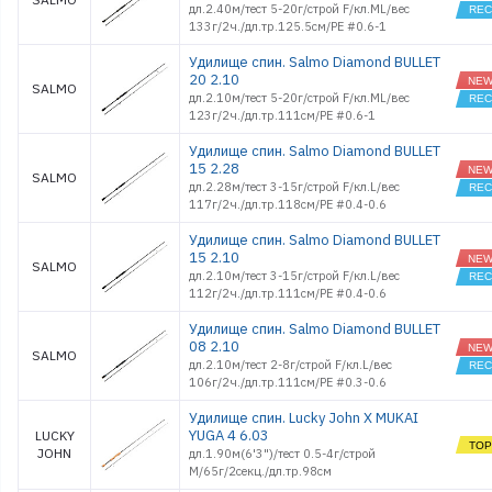
дл.2.40м/тест 5-20г/строй F/кл.ML/вес
133г/2ч./дл.тр.125.5см/PE #0.6-1
Удилище спин. Salmo Diamond BULLET
20 2.10
SALMO
дл.2.10м/тест 5-20г/строй F/кл.ML/вес
123г/2ч./дл.тр.111см/PE #0.6-1
Удилище спин. Salmo Diamond BULLET
15 2.28
SALMO
дл.2.28м/тест 3-15г/строй F/кл.L/вес
117г/2ч./дл.тр.118см/PE #0.4-0.6
Удилище спин. Salmo Diamond BULLET
15 2.10
SALMO
дл.2.10м/тест 3-15г/строй F/кл.L/вес
112г/2ч./дл.тр.111см/PE #0.4-0.6
Удилище спин. Salmo Diamond BULLET
08 2.10
SALMO
дл.2.10м/тест 2-8г/строй F/кл.L/вес
106г/2ч./дл.тр.111см/PE #0.3-0.6
Удилище спин. Lucky John X MUKAI
YUGA 4 6.03
LUCKY
JOHN
дл.1.90м(6'3")/тест 0.5-4г/строй
M/65г/2секц./дл.тр.98см