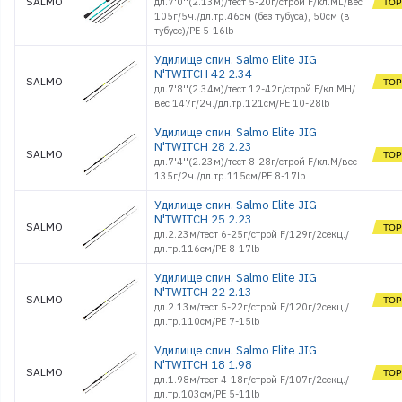
SALMO
дл.7'0''(2.13м)/тест 5-20г/строй F/кл.ML/вес
Стойки и Держатели
105г/5ч./дл.тр.46см (без тубуса), 50см (в
тубусе)/PE 5-16lb
Сторожки, кивки,
шестики
Удилище спин. Salmo Elite JIG
Сумки, Рюкзаки,
Емкости
N'TWITCH 42 2.34
SALMO
Термосы и Термосумки
дл.7'8''(2.34м)/тест 12-42г/строй F/кл.MH/
вес 147г/2ч./дл.тр.121см/PE 10-28lb
Удочки зимние
Чехлы и Тубусы
Удилище спин. Salmo Elite JIG
N'TWITCH 28 2.23
SALMO
дл.7'4''(2.23м)/тест 8-28г/строй F/кл.M/вес
135г/2ч./дл.тр.115см/PE 8-17lb
Удилище спин. Salmo Elite JIG
N'TWITCH 25 2.23
SALMO
дл.2.23м/тест 6-25г/строй F/129г/2секц./
дл.тр.116см/PE 8-17lb
Удилище спин. Salmo Elite JIG
N'TWITCH 22 2.13
SALMO
дл.2.13м/тест 5-22г/строй F/120г/2секц./
дл.тр.110см/PE 7-15lb
Удилище спин. Salmo Elite JIG
N'TWITCH 18 1.98
SALMO
дл.1.98м/тест 4-18г/строй F/107г/2секц./
дл.тр.103см/PE 5-11lb