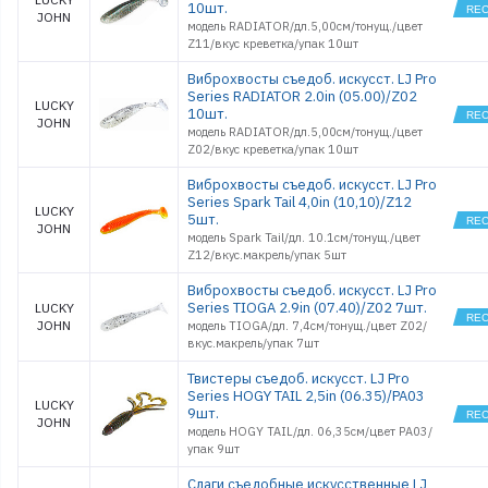
RADIATOR
10шт.
5.0
JOHN
модель RADIATOR/дл.5,00см/тонущ./цвет
ROCK CRA
Z11/вкус креветка/упак 10шт
2.0
ROCK CRA
Виброхвосты съедоб. искусст. LJ Pro
2.8
Series RADIATOR 2.0in (05.00)/Z02
LUCKY
SLIM
10шт.
SHAKER 3
JOHN
модель RADIATOR/дл.5,00см/тонущ./цвет
SLIM
Z02/вкус креветка/упак 10шт
SHAKER 4
SMELT 1,5
Виброхвосты съедоб. искусст. LJ Pro
SMELT 1,8
Series Spark Tail 4,0in (10,10)/Z12
LUCKY
5шт.
SPARK TAIL
JOHN
2.0
модель Spark Tail/дл. 10.1см/тонущ./цвет
Z12/вкус.макрель/упак 5шт
SPARK TAIL
3.0
Виброхвосты съедоб. искусст. LJ Pro
SPARK TAIL
4.0
Series TIOGA 2.9in (07.40)/Z02 7шт.
LUCKY
JOHN
TIOGA 2.0
модель TIOGA/дл. 7,4см/тонущ./цвет Z02/
вкус.макрель/упак 7шт
TIOGA 2.4
TIOGA 3.0
Твистеры съедоб. искусст. LJ Pro
TIOGA 3.4
Series HOGY TAIL 2,5in (06.35)/PA03
LUCKY
9шт.
TIOGA 3.9
JOHN
модель HOGY TAIL/дл. 06,35см/цвет PA03/
TIOGA 4.5
упак 9шт
TIOGA FAT
3.9
Слаги съедобные искусственные LJ