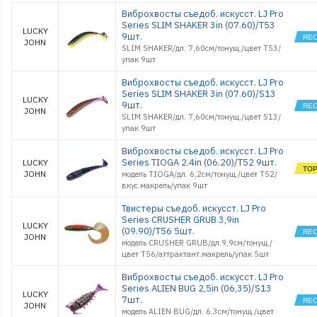
Виброхвосты съедоб. искусст. LJ Pro
Series SLIM SHAKER 3in (07.60)/T53
LUCKY
9шт.
JOHN
SLIM SHAKER/дл. 7,60см/тонущ./цвет T53/
упак 9шт
Виброхвосты съедоб. искусст. LJ Pro
Series SLIM SHAKER 3in (07.60)/S13
LUCKY
9шт.
JOHN
SLIM SHAKER/дл. 7,60см/тонущ./цвет S13/
упак 9шт
Виброхвосты съедоб. искусст. LJ Pro
Series TIOGA 2.4in (06.20)/T52 9шт.
LUCKY
JOHN
модель TIOGA/дл. 6,2см/тонущ./цвет T52/
вкус.макрель/упак 9шт
Твистеры съедоб. искусст. LJ Pro
Series CRUSHER GRUB 3,9in
LUCKY
(09.90)/T56 5шт.
JOHN
модель CRUSHER GRUB/дл.9,9см/тонущ./
цвет T56/аттрактант.макрель/упак 5шт
Виброхвосты съедоб. искусст. LJ Pro
Series ALIEN BUG 2,5in (06,35)/S13
LUCKY
7шт.
JOHN
модель ALIEN BUG/дл. 6.3см/тонущ./цвет