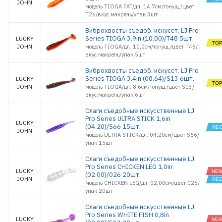
JOHN
модель TIOGA FAT/дл. 14,7см/тонущ./цвет
T26/вкус.макрель/упак 3шт
Виброхвосты съедоб. искусст. LJ Pro
Series TIOGA 3.9in (10.00)/T48 5шт.
LUCKY
JOHN
модель TIOGA/дл. 10,0см/тонущ./цвет T48/
вкус.макрель/упак 5шт
Виброхвосты съедоб. искусст. LJ Pro
Series TIOGA 3.4in (08.64)/S13 6шт.
LUCKY
JOHN
модель TIOGA/дл. 8.6см/тонущ./цвет S13/
вкус.макрель/упак 6шт
Слаги съедобные искусственные LJ
Pro Series ULTRA STICK 1,6in
LUCKY
(04.20)/S66 15шт.
JOHN
модель ULTRA STICK/дл. 04,20см/цвет S66/
упак 15шт
Слаги съедобные искусственные LJ
Pro Series CHICKEN LEG 1,0in
LUCKY
(02.00)/026 20шт.
JOHN
модель CHICKEN LEG/дл. 02,00см/цвет 026/
упак 20шт
Слаги съедобные искусственные LJ
Pro Series WHITE FISH 0,8in
LUCKY