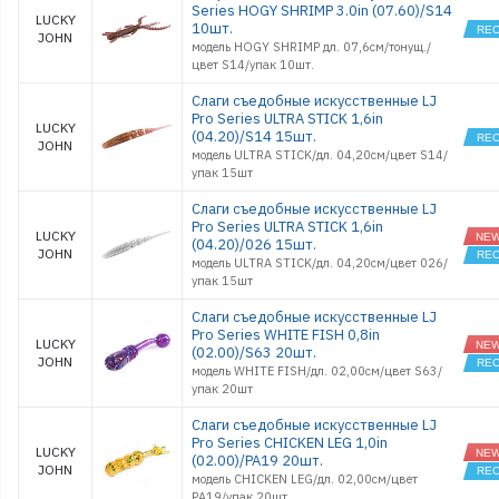
Series HOGY SHRIMP 3.0in (07.60)/S14
LUCKY
10шт.
JOHN
модель HOGY SHRIMP дл. 07,6см/тонущ./
цвет S14/упак 10шт.
Слаги съедобные искусственные LJ
Pro Series ULTRA STICK 1,6in
LUCKY
(04.20)/S14 15шт.
JOHN
модель ULTRA STICK/дл. 04,20см/цвет S14/
упак 15шт
Слаги съедобные искусственные LJ
Pro Series ULTRA STICK 1,6in
LUCKY
(04.20)/026 15шт.
JOHN
модель ULTRA STICK/дл. 04,20см/цвет 026/
упак 15шт
Слаги съедобные искусственные LJ
Pro Series WHITE FISH 0,8in
LUCKY
(02.00)/S63 20шт.
JOHN
модель WHITE FISH/дл. 02,00см/цвет S63/
упак 20шт
Слаги съедобные искусственные LJ
Pro Series CHICKEN LEG 1,0in
LUCKY
(02.00)/PA19 20шт.
JOHN
модель CHICKEN LEG/дл. 02,00см/цвет
PA19/упак 20шт