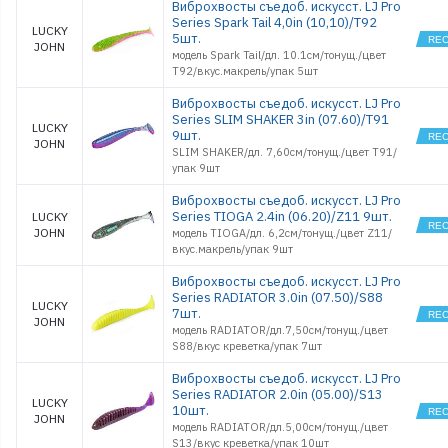
Виброхвосты съедоб. искусст. LJ Pro
Series Spark Tail 4,0in (10,10)/T92
LUCKY
5шт.
JOHN
модель Spark Tail/дл. 10.1см/тонущ./цвет
T92/вкус.макрель/упак 5шт
Виброхвосты съедоб. искусст. LJ Pro
Series SLIM SHAKER 3in (07.60)/T91
LUCKY
9шт.
JOHN
SLIM SHAKER/дл. 7,60см/тонущ./цвет T91/
упак 9шт
Виброхвосты съедоб. искусст. LJ Pro
Series TIOGA 2.4in (06.20)/Z11 9шт.
LUCKY
JOHN
модель TIOGA/дл. 6,2см/тонущ./цвет Z11/
вкус.макрель/упак 9шт
Виброхвосты съедоб. искусст. LJ Pro
Series RADIATOR 3.0in (07.50)/S88
LUCKY
7шт.
JOHN
модель RADIATOR/дл.7,50см/тонущ./цвет
S88/вкус креветка/упак 7шт
Виброхвосты съедоб. искусст. LJ Pro
Series RADIATOR 2.0in (05.00)/S13
LUCKY
10шт.
JOHN
модель RADIATOR/дл.5,00см/тонущ./цвет
S13/вкус креветка/упак 10шт