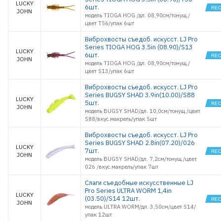
LUCKY
6шт.
JOHN
модель TIOGA HOG /дл. 08,90см/тонущ./
цвет T56/упак 6шт
Виброхвосты съедоб. искусст. LJ Pro
Series TIOGA HOG 3.5in (08.90)/S13
LUCKY
6шт.
JOHN
модель TIOGA HOG /дл. 08,90см/тонущ./
цвет S13/упак 6шт
Виброхвосты съедоб. искусст. LJ Pro
Series BUGSY SHAD 3.9in(10.00)/S88
LUCKY
5шт.
JOHN
модель BUGSY SHAD/дл. 10,0см/тонущ./цвет
S88/вкус.макрель/упак 5шт
Виброхвосты съедоб. искусст. LJ Pro
Series BUGSY SHAD 2.8in(07.20)/026
LUCKY
7шт.
JOHN
модель BUGSY SHAD/дл. 7,2см/тонущ./цвет
026 /вкус.макрель/упак 7шт
Слаги съедобные искусственные LJ
Pro Series ULTRA WORM 1,4in
LUCKY
(03.50)/S14 12шт.
JOHN
модель ULTRA WORM/дл. 3,50см/цвет S14/
упак 12шт