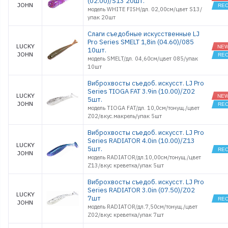
(02.00)/S13 20шт.
JOHN
модель WHITE FISH/дл. 02,00см/цвет S13/
упак 20шт
Слаги съедобные искусственные LJ
Pro Series SMELT 1,8in (04.60)/085
LUCKY
10шт.
JOHN
модель SMELT/дл. 04,60см/цвет 085/упак
10шт
Виброхвосты съедоб. искусст. LJ Pro
Series TIOGA FAT 3.9in (10.00)/Z02
LUCKY
5шт.
JOHN
модель TIOGA FAT/дл. 10,0см/тонущ./цвет
Z02/вкус.макрель/упак 5шт
Виброхвосты съедоб. искусст. LJ Pro
Series RADIATOR 4.0in (10.00)/Z13
LUCKY
5шт.
JOHN
модель RADIATOR/дл.10,00см/тонущ./цвет
Z13/вкус креветка/упак 5шт
Виброхвосты съедоб. искусст. LJ Pro
Series RADIATOR 3.0in (07.50)/Z02
LUCKY
7шт
JOHN
модель RADIATOR/дл.7,50см/тонущ./цвет
Z02/вкус креветка/упак 7шт