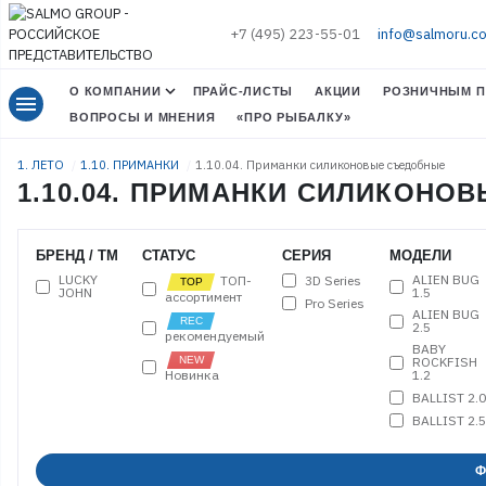
+7 (495) 223-55-01
info@salmoru.c
О КОМПАНИИ
ПРАЙС-ЛИСТЫ
АКЦИИ
РОЗНИЧНЫМ П
menu
ВОПРОСЫ И МНЕНИЯ
«ПРО РЫБАЛКУ»
1. ЛЕТО
1.10. ПРИМАНКИ
1.10.04. Приманки силиконовые съедобные
1.10.04. ПРИМАНКИ СИЛИКОН
БРЕНД / ТМ
СТАТУС
СЕРИЯ
МОДЕЛИ
LUCKY
ALIEN BUG
3D Series
ТОП-
JOHN
1.5
ассортимент
Pro Series
ALIEN BUG
2.5
рекомендуемый
BABY
ROCKFISH
Новинка
1.2
BALLIST 2.0
BALLIST 2.5
BALLIST 3.3
BALLIST 4.0
Ф