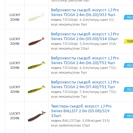
SB05/вкус.рак/упак 6шт
WACKY
HAMA STIC
Виброхвосты съедоб. искусст. LJ Pro
3.5
Series TIOGA 2.4in (06.20)/033 9шт.
LUCKY
WHITE FIS
0,8
JOHN
модель TIOGA/дл. 6,2см/тонущ./цвет 33/
вкус.макрель/упак 9шт
НАБОРЫ
МИКРОДЖИ
Виброхвосты съедоб. искусст. LJ Pro
Series TIOGA 2.0in (05.00)/S14 10шт.
LUCKY
JOHN
модель TIOGA/дл. 5,0см/тонущ./цвет S14/
вкус.макрель/упак 10шт
Виброхвосты съедоб. искусст. LJ Pro
Series TIOGA 2.4in (06.20)/T51 9шт.
LUCKY
JOHN
модель TIOGA/дл. 6,2см/тонущ./цвет T51/
вкус.макрель/упак 9шт
Виброхвосты съедоб. искусст. LJ Pro
Series TIOGA 2.9in (07.40)/T51 7шт.
LUCKY
JOHN
модель TIOGA/дл. 7,4см/тонущ./цвет T51/
вкус.макрель/упак 7шт
Твистеры съедоб. искусст. LJ Pro
Series BALLIST 2.0in (05.08)/S19
LUCKY
15шт.
JOHN
модель BALLIST/дл. 5,08см/цвет S19/
вкус.креветка/упак 15шт