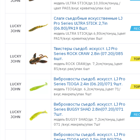
JOHN
модель ULTRA STICK/дл.10,00см/тонущ./
цвет PA03/вкус креветка/упак 6шт
Слаги съедобные искусственные LJ
Pro Series ULTRA STICK 2,7in
LUCKY
(06.80)/PA19 8шт.
JOHN
модель ULTRA STICK/дл.6,80см/тонущ./цвет
PA19/вкус креветка/упак 8шт
Твистеры съедоб. искусст. LJ Pro
Series ROCK CRAW 2.8in (07.20)/085
LUCKY
6шт.
JOHN
модель ROCK CRAW/дл. 7,2см/тонущ./цвет
85/вкус.рак/упак 6шт
Виброхвосты съедоб. искусст. LJ Pro
Series TIOGA 2.4in (06.20)/071 9шт.
LUCKY
JOHN
модель TIOGA/дл. 6,2см/тонущ./цвет 71/
вкус.макрель/упак 9шт
Виброхвосты съедоб. искусст. LJ Pro
Series BUGSY SHAD 2.8in(07.20)/071
LUCKY
7шт.
JOHN
модель BUGSY SHAD/дл. 7,2см/тонущ./цвет
071 /вкус.макрель/упак 7шт
Виброхвосты съедоб. искусст. LJ Pro
Series TIOGA HOG 3.5in (08.90)/T56