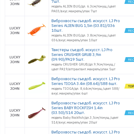
7шт.
JOHN
модель ALIEN BUG/дл. 6.3см/тонущ./цвет
PA03/вкус.макрель/упак 7шт
Виброхвосты съедоб. искусст. LJ Pro
Series ALIEN BUG 1,5in (03.81)/036
LUCKY
10шт.
JOHN
модель ALIEN BUG/дл. 3.8см/тонущ./цвет
036/вкус.макрель/упак 10шт
Твистеры съедоб. искусст. LJ Pro
Series CRUSHER GRUB 3,9in
LUCKY
(09.90)/PA19 5шт.
JOHN
модель CRUSHER GRUB/дл.9,9см/тонущ./
цвет PA19/аттрактант.макрель/упак 5шт
Виброхвосты съедоб. искусст. LJ Pro
Series TIOGA 3.4in (08.64)/S88 6шт.
LUCKY
JOHN
модель TIOGA/дл. 8,64см/тонущ./цвет S88/
вкус.макрель/упак 6шт
Виброхвосты съедоб. искусст. LJ Pro
Series BABY ROCKFISH 1.4in
LUCKY
(03.50)/S14 20шт.
JOHN
модель Baby Rockfish/дл.3,5см/тонущ./цвет
S14/вкус.макрель/упак 20шт
Виброхвосты съедоб. искусст. LJ Pro