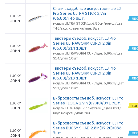
Слаги съедобные искусственные LJ
Pro Series ULTRA STICK 2,7in
LUCKY
(06.80)/T46 8шт.
JOHN
модель ULTRA STICK/дл.6,80см/тонущ./цвет
T46/вкус креветка/упак 8шт
Твистеры съедоб. искусст. LJ Pro
Series ULTRAWORM CURLY 2,0in
LUCKY
(05.00)/S14 10шт.
JOHN
модель ULTRAWORM CURLY/дл. 5,00см/цвет
S14/упак 10шт
Твистеры съедоб. искусст. LJ Pro
Series ULTRAWORM CURLY 2,0in
LUCKY
(05.00)/S13 10шт.
JOHN
модель ULTRAWORM CURLY/дл. 5,00см/цвет
S13/упак 10шт
Виброхвосты съедоб. искусст. LJ Pro
Series TIOGA 2.9in (07.40)/071 7шт.
LUCKY
JOHN
модель TIOGA/дл. 7,4см/тонущ./цвет 071/
вкус.макрель/упак 7шт
Виброхвосты съедоб. искусст. LJ Pro
Series BUGSY SHAD 2.8in(07.20)/036
LUCKY
7шт.
JOHN