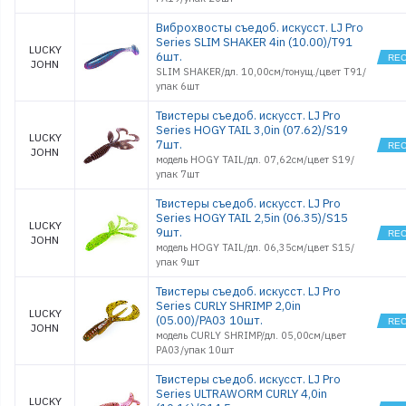
Виброхвосты съедоб. искусст. LJ Pro
Series SLIM SHAKER 4in (10.00)/T91
LUCKY
6шт.
JOHN
SLIM SHAKER/дл. 10,00см/тонущ./цвет T91/
упак 6шт
Твистеры съедоб. искусст. LJ Pro
Series HOGY TAIL 3,0in (07.62)/S19
LUCKY
7шт.
JOHN
модель HOGY TAIL/дл. 07,62см/цвет S19/
упак 7шт
Твистеры съедоб. искусст. LJ Pro
Series HOGY TAIL 2,5in (06.35)/S15
LUCKY
9шт.
JOHN
модель HOGY TAIL/дл. 06,35см/цвет S15/
упак 9шт
Твистеры съедоб. искусст. LJ Pro
Series CURLY SHRIMP 2,0in
LUCKY
(05.00)/PA03 10шт.
JOHN
модель CURLY SHRIMP/дл. 05,00см/цвет
PA03/упак 10шт
Твистеры съедоб. искусст. LJ Pro
Series ULTRAWORM CURLY 4,0in
LUCKY