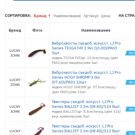
BUGSY SHA
2.8
BUGSY SHA
3.9
Бренд
Наименование
Артикул
Цена
СОРТИРОВКА:
НА СТРА
CHICKEN L
1,0
CRUSHER
Бренд
Фото
Наименование
GRUB 3.9
CURLY
SHRIMP 2.0
Виброхвосты съедоб. искусст. LJ Pro
Series TIOGA FAT 3.9in (10.00)/PA03
CURLY
LUCKY
SHRIMP 3.0
5шт.
JOHN
модель TIOGA FAT/дл. 10,0см/тонущ./цвет
HOGY HOG
0.8
PA03/вкус.макрель/упак 5шт
HOGY HOG
1.2
Виброхвосты съедоб. искусст. LJ Pro
Series HOGY SHRIMP 3.0in
HOGY HOG
LUCKY
1.6
(07.60)/PA01 10шт.
JOHN
модель HOGY SHRIMP дл. 07,6см/тонущ./
HOGY
SHRIMP 2.2
цвет PA01/упак 10шт.
HOGY
SHRIMP 3.0
Твистеры съедоб. искусст. LJ Pro
Series BALLIST 3.3in (08.40)/S14 8шт.
LUCKY
HOGY
SHRIMP 3.5
JOHN
модель BALLIST/дл. 8,4см/тонущ./цвет S14/
HOGY TAIL
вкус.креветка/упак 8шт
2.5
Твистеры съедоб. искусст. LJ Pro
HOGY TAIL
3.0
Series BALLIST 3.3in (08.40)/S13 8шт.
LUCKY