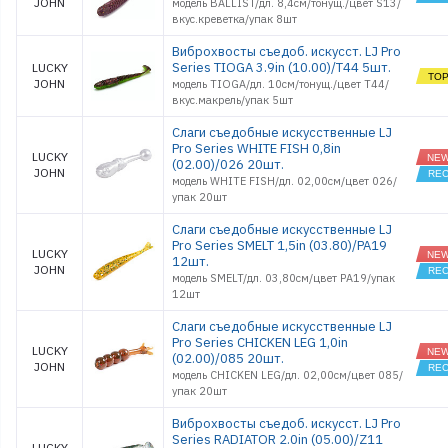
HOGY TAIL
JOHN
модель BALLIST/дл. 8,4см/тонущ./цвет S13/
4.0
вкус.креветка/упак 8шт
INSECTOR
2.8
Виброхвосты съедоб. искусст. LJ Pro
J.I.B TAIL 1.
Series TIOGA 3.9in (10.00)/T44 5шт.
LUCKY
JOHN
модель TIOGA/дл. 10см/тонущ./цвет T44/
J.I.B TAIL 2.
вкус.макрель/упак 5шт
JAVA STICK
2.7
Слаги съедобные искусственные LJ
JAVA STICK
Pro Series WHITE FISH 0,8in
3.9
LUCKY
(02.00)/026 20шт.
JOCO
JOHN
модель WHITE FISH/дл. 02,00см/цвет 026/
SHAKER 3.5
упак 20шт
JOCO
SHAKER 4.5
Слаги съедобные искусственные LJ
KING LEECH
Pro Series SMELT 1,5in (03.80)/PA19
2.0
LUCKY
12шт.
MICRO GRU
JOHN
модель SMELT/дл. 03,80см/цвет PA19/упак
1.0
12шт
MISTER
GREEDY 3.9
Слаги съедобные искусственные LJ
NAYADA 2.0
Pro Series CHICKEN LEG 1,0in
LUCKY
RADIATOR
(02.00)/085 20шт.
2.0
JOHN
модель CHICKEN LEG/дл. 02,00см/цвет 085/
RADIATOR
упак 20шт
3.0
RADIATOR
Виброхвосты съедоб. искусст. LJ Pro
4.0
Series RADIATOR 2.0in (05.00)/Z11
LUCKY