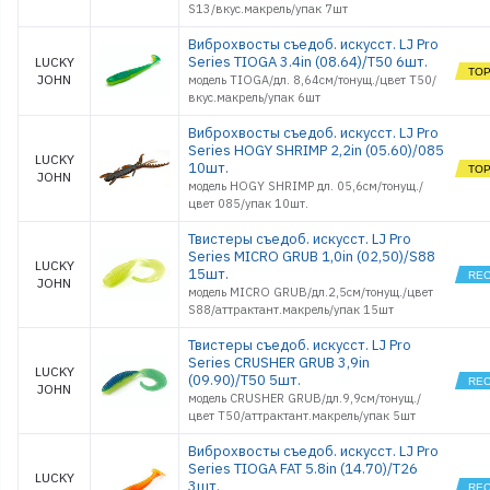
S13/вкус.макрель/упак 7шт
Виброхвосты съедоб. искусст. LJ Pro
Series TIOGA 3.4in (08.64)/T50 6шт.
LUCKY
JOHN
модель TIOGA/дл. 8,64см/тонущ./цвет T50/
вкус.макрель/упак 6шт
Виброхвосты съедоб. искусст. LJ Pro
Series HOGY SHRIMP 2,2in (05.60)/085
LUCKY
10шт.
JOHN
модель HOGY SHRIMP дл. 05,6см/тонущ./
цвет 085/упак 10шт.
Твистеры съедоб. искусст. LJ Pro
Series MICRO GRUB 1,0in (02,50)/S88
LUCKY
15шт.
JOHN
модель MICRO GRUB/дл.2,5см/тонущ./цвет
S88/аттрактант.макрель/упак 15шт
Твистеры съедоб. искусст. LJ Pro
Series CRUSHER GRUB 3,9in
LUCKY
(09.90)/T50 5шт.
JOHN
модель CRUSHER GRUB/дл.9,9см/тонущ./
цвет T50/аттрактант.макрель/упак 5шт
Виброхвосты съедоб. искусст. LJ Pro
Series TIOGA FAT 5.8in (14.70)/T26
LUCKY
3шт.