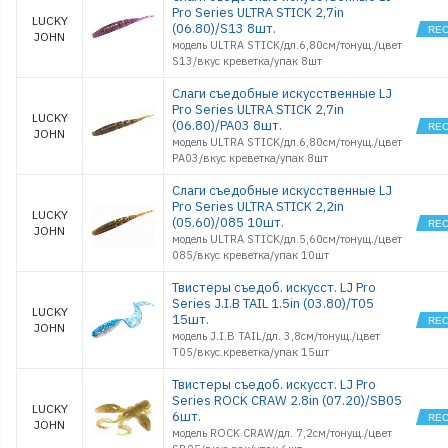
TIOGA FAT
Pro Series ULTRA STICK 2,7in
LUCKY
4.5
(06.80)/S13 8шт.
JOHN
TIOGA FAT
модель ULTRA STICK/дл.6,80см/тонущ./цвет
5.8
S13/вкус креветка/упак 8шт
TIOGA HOG
2.5
Слаги съедобные искусственные LJ
TIOGA HOG
Pro Series ULTRA STICK 2,7in
3.5
LUCKY
(06.80)/PA03 8шт.
JOHN
ULTRA STIC
модель ULTRA STICK/дл.6,80см/тонущ./цвет
1,4
PA03/вкус креветка/упак 8шт
ULTRA STIC
1.4
Слаги съедобные искусственные LJ
ULTRA STIC
Pro Series ULTRA STICK 2,2in
1.6
LUCKY
(05.60)/085 10шт.
JOHN
ULTRA STIC
модель ULTRA STICK/дл.5,60см/тонущ./цвет
2.2
085/вкус креветка/упак 10шт
ULTRAWOR
1.0
Твистеры съедоб. искусст. LJ Pro
ULTRAWOR
Series J.I.B TAIL 1.5in (03.80)/T05
1.4
LUCKY
15шт.
JOHN
ULTRAWOR
модель J.I.B TAIL/дл. 3,8см/тонущ./цвет
2.0
T05/вкус.креветка/упак 15шт
ULTRAWOR
CURLY 2,0
Твистеры съедоб. искусст. LJ Pro
ULTRAWOR
Series ROCK CRAW 2.8in (07.20)/SB05
CURLY 3,0
LUCKY
6шт.
JOHN
ULTRAWOR
модель ROCK CRAW/дл. 7,2см/тонущ./цвет
CURLY 4.0