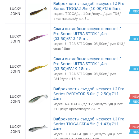
Виброхвосты съедоб. искусст. LJ Pro
Series TIOGA 3.9in (10.00)/T36 5шт.
LUCKY
JOHN
модель TIOGA/дл. 10см/тонущ./цвет T36/
вкус.макрель/упак 5шт
Слаги съедобные искусственные LJ
Pro Series ULTRA STICK 1,4in
LUCKY
(03.50)/S13 18шт.
JOHN
модель ULTRA STICK/дл. 03,50см/цвет S13/
упак 18шт
Слаги съедобные искусственные LJ
Pro Series ULTRA STICK 1,4in
LUCKY
(03.50)/PA19 18шт.
JOHN
модель ULTRA STICK/дл. 03,50см/цвет
PA19/упак 18шт
Виброхвосты съедоб. искусст. LJ Pro
Series RADIATOR 5.0in (12.50)/Z11
LUCKY
4шт.
JOHN
модель RADIATOR/дл.12,50см/тонущ./цвет
Z11/вкус креветка/упак 4шт
Виброхвосты съедоб. искусст. LJ Pro
Series TIOGA FAT 4.5in (11.43)/Z11
LUCKY
4шт.
JOHN
модель TIOGA FAT/дл. 11,4см/тонущ./цвет