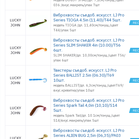
модель BUGSY SHAD/дл. 7,2см/тонущ./цвет
036 /вкус.макрель/упак 7шт
Виброхвосты съедоб. искусст. LJ Pro
Series TIOGA 4.5in (11.40)/T44 5шт.
LUCKY
JOHN
модель TIOGA /дл. 11,40см/тонущ./цвет
T44/упак 5шт
Виброхвосты съедоб. искусст. LJ Pro
Series SLIM SHAKER 4in (10.00)/T56
LUCKY
6шт.
JOHN
SLIM SHAKER/дл. 10,00см/тонущ./цвет T56/
упак 6шт
Твистеры съедоб. искусст. LJ Pro
Series BALLIST 2.5in (06.30)/T69
LUCKY
10шт.
JOHN
модель BALLIST/дл. 6,3см/тонущ./цветT69/
вкус.креветка/упак 10шт
Виброхвосты съедоб. искусст. LJ Pro
Series Spark Tail 4,0in (10,10)/S14
LUCKY
5шт.
JOHN
модель Spark Tail/дл. 10.1см/тонущ./цвет
S14/вкус.макрель/упак 5шт
Виброхвосты съедоб. искусст. LJ Pro
Series ALIEN BUG 2,5in (06,35)/PA03
LUCKY