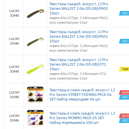
HOGY TAIL
Твистеры съедоб. искусст. LJ Pro
4.0
Series BALLIST 2.0in (05.08)/PA03
INSECTOR
LUCKY
15шт.
2.8
JOHN
модель BALLIST/дл. 5,08см/цвет PA03/
J.I.B TAIL 1.
вкус.креветка/упак 15шт
J.I.B TAIL 2.
JAVA STICK
Твистеры съедоб. искусст. LJ Pro
2.7
Series BALLIST 2.0in (05.08)/PA01
LUCKY
JAVA STICK
15шт.
JOHN
3.9
модель BALLIST/дл. 5,08см/цвет PA01/
JOCO
вкус.креветка/упак 15шт
SHAKER 3.5
JOCO
Твистеры съедоб. искусст. LJ Pro
SHAKER 4.5
Series BALLIST 2.0in (05.08)/071
LUCKY
KING LEECH
15шт.
JOHN
2.0
модель BALLIST/дл. 5,08см/цвет 071/
MICRO GRU
вкус.креветка/упак 15шт
1.0
MISTER
Твистеры и слаги съедоб. искусст. LJ
GREEDY 3.9
LUCKY
Pro Series STREET FISHING PACK 06
NAYADA 2.0
JOHN
SET Набор микроджиг 46 шт.
RADIATOR
2.0
RADIATOR
Твистеры и слаги съедоб. искусст. LJ
3.0
LUCKY
Pro Series MORMO PACK 05 SET
RADIATOR
JOHN
Набор мормышинга 100 шт.
4.0