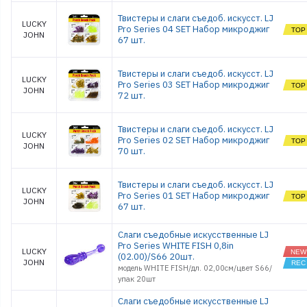
RADIATOR
5.0
Твистеры и слаги съедоб. искусст. LJ
ROCK CRA
LUCKY
Pro Series 04 SET Набор микроджиг
2.0
JOHN
67 шт.
ROCK CRA
2.8
SLIM
Твистеры и слаги съедоб. искусст. LJ
SHAKER 3
LUCKY
Pro Series 03 SET Набор микроджиг
SLIM
JOHN
72 шт.
SHAKER 4
SMELT 1,5
SMELT 1,8
Твистеры и слаги съедоб. искусст. LJ
LUCKY
SPARK TAIL
Pro Series 02 SET Набор микроджиг
JOHN
2.0
70 шт.
SPARK TAIL
3.0
SPARK TAIL
Твистеры и слаги съедоб. искусст. LJ
LUCKY
4.0
Pro Series 01 SET Набор микроджиг
JOHN
TIOGA 2.0
67 шт.
TIOGA 2.4
TIOGA 3.0
Слаги съедобные искусственные LJ
Pro Series WHITE FISH 0,8in
TIOGA 3.4
LUCKY
(02.00)/S66 20шт.
JOHN
TIOGA 3.9
модель WHITE FISH/дл. 02,00см/цвет S66/
TIOGA 4.5
упак 20шт
TIOGA FAT
3.9
Слаги съедобные искусственные LJ