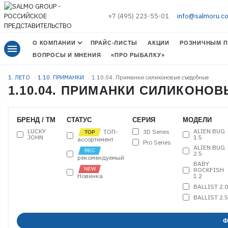
+7 (495) 223-55-01
info@salmoru.c
О КОМПАНИИ
ПРАЙС-ЛИСТЫ
АКЦИИ
РОЗНИЧНЫМ П
menu
ВОПРОСЫ И МНЕНИЯ
«ПРО РЫБАЛКУ»
1. ЛЕТО
1.10. ПРИМАНКИ
1.10.04. Приманки силиконовые съедобные
1.10.04. ПРИМАНКИ СИЛИКОН
БРЕНД / ТМ
СТАТУС
СЕРИЯ
МОДЕЛИ
LUCKY
ALIEN BUG
3D Series
ТОП-
JOHN
1.5
ассортимент
Pro Series
ALIEN BUG
2.5
рекомендуемый
BABY
ROCKFISH
Новинка
1.2
BALLIST 2.0
BALLIST 2.5
BALLIST 3.3
BALLIST 4.0
Ф