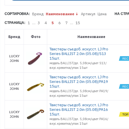
BUGSY SHA
2.8
BUGSY SHA
3.9
Бренд
Наименование
Артикул
Цена
СОРТИРОВКА:
НА СТР
CHICKEN L
1,0
1
…
3
4
5
6
7
…
15
СТРАНИЦА:
CRUSHER
GRUB 3.9
Бренд
Фото
Наименование
CURLY
SHRIMP 2.0
CURLY
Твистеры съедоб. искусст. LJ Pro
SHRIMP 3.0
Series BALLIST 2.0in (05.08)/S13
HOGY HOG
LUCKY
15шт.
0.8
JOHN
модель BALLIST/дл. 5,08см/цвет S13/
HOGY HOG
вкус.креветка/упак 15шт
1.2
HOGY HOG
Твистеры съедоб. искусст. LJ Pro
1.6
Series BALLIST 2.0in (05.08)/PA19
HOGY
LUCKY
15шт.
SHRIMP 2.2
JOHN
модель BALLIST/дл. 5,08см/цвет PA19/
HOGY
вкус.креветка/упак 15шт
SHRIMP 3.0
HOGY
Твистеры съедоб. искусст. LJ Pro
SHRIMP 3.5
Series BALLIST 2.0in (05.08)/PA16
HOGY TAIL
LUCKY
15шт.
2.5
JOHN
модель BALLIST/дл. 5,08см/цвет PA16/
HOGY TAIL
вкус.креветка/упак 15шт
3.0