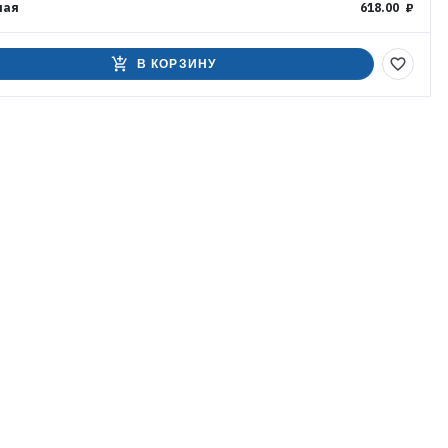
ная
618.00 ₽
add_shopping_cart
favorite_border
В КОРЗИНУ