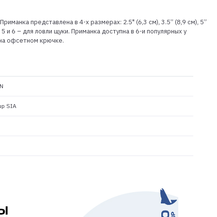
анка представлена в 4-х размерах: 2.5" (6,3 см), 3.5” (8,9 см), 5”
 5 и 6 – для ловли щуки. Приманка доступна в 6-и популярных у
 на офсетном крючке.
N
up SIA