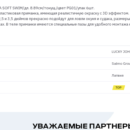
A SOFT SWIM/дл. 8.89см/тонущ./цвет PG01/упак 6шт.
астиковая приманка, имеющая реалистичную окраску с 3D эффектом. Прим
ы 2,5 и 3,5 дюймов прекрасно подойдут для ловли окуня и судака, размеры
ах. В теле приманки имеются специальные пазы для удобного монтажа
LUCKY JOH
Salmo Gro
Латвия