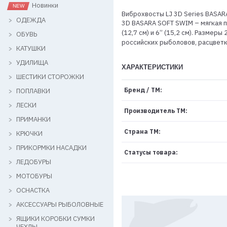
Новинки
Виброхвосты LJ 3D Series BASAR
ОДЕЖДА
3D BASARA SOFT SWIM – мягкая пл
(12,7 см) и 6” (15,2 см). Размер
ОБУВЬ
российских рыболовов, расцветк
КАТУШКИ
УДИЛИЩА
ХАРАКТЕРИСТИКИ
ШЕСТИКИ СТОРОЖКИ
Бренд / ТМ:
ПОПЛАВКИ
ЛЕСКИ
Производитель ТМ:
ПРИМАНКИ
Страна ТМ:
КРЮЧКИ
ПРИКОРМКИ НАСАДКИ
Статусы товара:
ЛЕДОБУРЫ
МОТОБУРЫ
ОСНАСТКА
АКСЕССУАРЫ РЫБОЛОВНЫЕ
ЯЩИКИ КОРОБКИ СУМКИ
ЧЕХЛЫ