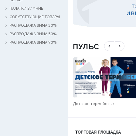
ПАЛАТКИ ЗИМНИЕ
СОПУТСТВУЮЩИЕ ТОВАРЫ
РАСПРОДАЖА ЗИМА 30%
РАСПРОДАЖА ЗИМА 50%
РАСПРОДАЖА ЗИМА 70%
ПУЛЬС
navigate_before
navigate_next
КИ SALMO GROUP / ЗИМА 2025-
Детское термобельё
ТОРГОВАЯ ПЛОЩАДКА