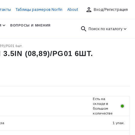
person
такты
Таблицы размеров Norfin
About
Вход/Регистрация
М
ВОПРОСЫ И МНЕНИЯ
search
Поиск по каталогу
89)/PG01 6шт.
5IN (08,89)/PG01 6ШТ.
Есть на
складе в
большом
количестве
аза
1 упак.